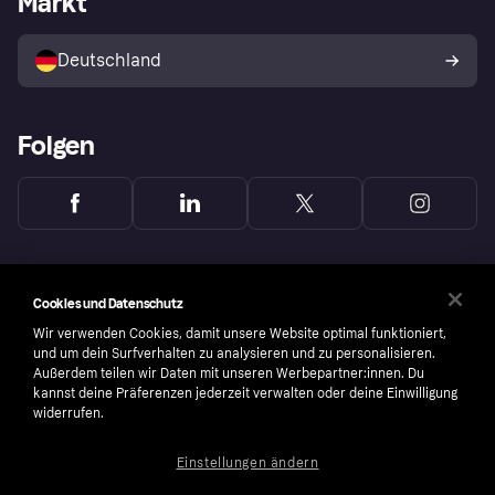
Markt
Mit Klarna verkaufen
Plattformen und Partner
Shops entdecken
Dein Widerrufsrecht
Deutschland
Käuferschutzrichtlinie
Folgen
Cookies und Datenschutz
Wir verwenden Cookies, damit unsere Website optimal funktioniert,
und um dein Surfverhalten zu analysieren und zu personalisieren.
Außerdem teilen wir Daten mit unseren Werbepartner:innen. Du
kannst deine Präferenzen jederzeit verwalten oder deine Einwilligung
widerrufen.
Einstellungen ändern
Copyright © 2005-2026 Klarna Bank AB (publ). Headquarters: Stockholm, Sweden. All