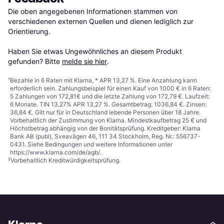
Die oben angegebenen Informationen stammen von 
verschiedenen externen Quellen und dienen lediglich zur 
Orientierung.

Haben Sie etwas Ungewöhnliches an diesem Produkt 
gefunden? Bitte 
melde sie hier
.
¹
Bezahle in 6 Raten mit Klarna, * APR 13,27 %. Eine Anzahlung kann
erforderlich sein. Zahlungsbeispiel für einen Kauf von 1000 € in 6 Raten:
5 Zahlungen von 172,81€ und die letzte Zahlung von 172,79 €. Laufzeit:
6 Monate. TIN 13,27% APR 13,27 %. Gesamtbetrag: 1036,84 €. Zinsen:
36,84 €. Gilt nur für in Deutschland lebende Personen über 18 Jahre.
Vorbehaltlich der Zustimmung von Klarna. Mindestkaufbetrag 25 € und
Höchstbetrag abhängig von der Bonitätsprüfung. Kreditgeber: Klarna
Bank AB (publ), Sveavägen 46, 111 34 Stockholm, Reg. Nr.: 556737-
0431. Siehe Bedingungen und weitere Informationen unter
https://www.klarna.com/de/agb/
.
²
Vorbehaltlich Kreditwürdigkeitsprüfung.