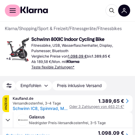
Für Shopper
Für Händler
Klarna
/
Shopping
/
Sport & Freizeit
/
Fitnessgeräte
/
Fitnessbikes
Schwinn 800IC Indoor Cycling Bike
Fitnessbike, USB, Wasserflaschenhalter, Display, 
Pulsmesser, Bluetooth
Vergleiche Preise von
1.098,09 €
bis
1.389,65 €
+
4
Ab 189,58 €/Mon. mit
Teste flexible Zahlungen*
Empfohlen
Preis inklusive Versand
Kaufland.de
ANZEIGE
1.389,65 €
Versandkostenfrei
,
3–4 Tage
Oder 3 Zahlungen von 463,21 €
¹
Schwinn IC8, Spinnrad, Magnetisch, 149,7 kg, Herzfrequenz, Schwarz, Senkrecht/Horizontal
Galaxus
·
Niedrigster Preis
Versandkostenfrei
,
3–5 Tage
1.098,09 €