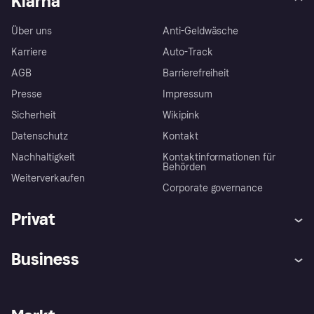
Klarna
Über uns
Anti-Geldwäsche
Karriere
Auto-Track
AGB
Barrierefreiheit
Presse
Impressum
Sicherheit
Wikipink
Datenschutz
Kontakt
Nachhaltigkeit
Kontaktinformationen für
Behörden
Weiterverkaufen
Corporate governance
Privat
Hilfe
Beschwerden
Business
Einloggen
Sicher shoppen mit Klarna
Händlersupport
Entwicklerseite
Mit Klarna einkaufen
Festgeld
Händlerportal
Betriebsstatus
Klarna App
Datenschutzeinstellungen