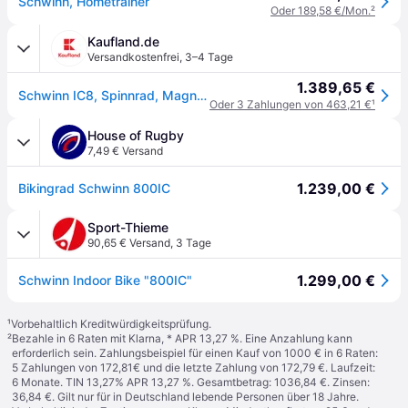
Schwinn, Hometrainer
Oder 189,58 €/Mon.
²
Kaufland.de
Versandkostenfrei
,
3–4 Tage
1.389,65 €
Schwinn IC8, Spinnrad, Magnetisch, 149,7 kg, Herzfrequenz, Schwarz, Senkrecht/Horizontal
Oder 3 Zahlungen von 463,21 €
¹
House of Rugby
7,49 € Versand
1.239,00 €
Bikingrad Schwinn 800IC
Sport-Thieme
90,65 € Versand
,
3 Tage
1.299,00 €
Schwinn Indoor Bike "800IC"
¹
Vorbehaltlich Kreditwürdigkeitsprüfung.
²
Bezahle in 6 Raten mit Klarna, * APR 13,27 %. Eine Anzahlung kann
erforderlich sein. Zahlungsbeispiel für einen Kauf von 1000 € in 6 Raten:
5 Zahlungen von 172,81€ und die letzte Zahlung von 172,79 €. Laufzeit:
6 Monate. TIN 13,27% APR 13,27 %. Gesamtbetrag: 1036,84 €. Zinsen:
36,84 €. Gilt nur für in Deutschland lebende Personen über 18 Jahre.