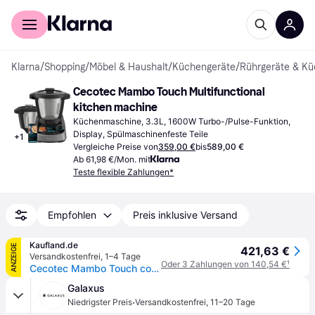
Für Shopper
Für Händler
Klarna
/
Shopping
/
Möbel & Haushalt
/
Küchengeräte
/
Rührgeräte & K
Cecotec Mambo Touch Multifunctional 
kitchen machine
Küchenmaschine, 3.3L, 1600W Turbo-/Pulse-Funktion, 
Display, Spülmaschinenfeste Teile
+
1
Vergleiche Preise von
359,00 €
bis
589,00 €
Ab 61,98 €/Mon. mit
Teste flexible Zahlungen*
Empfohlen
Preis inklusive Versand
Kaufland.de
ANZEIGE
421,63 €
Versandkostenfrei
,
1–4 Tage
Oder 3 Zahlungen von 140,54 €
¹
Cecotec Mambo Touch con Jarra Habana, 3,3 l, 120 °C, 37 °C, Kochen, Teig, Kneten, Slow Cooking, Dampf, Stew, 720 min, 12,7 cm (5")
Galaxus
·
Niedrigster Preis
Versandkostenfrei
,
11–20 Tage