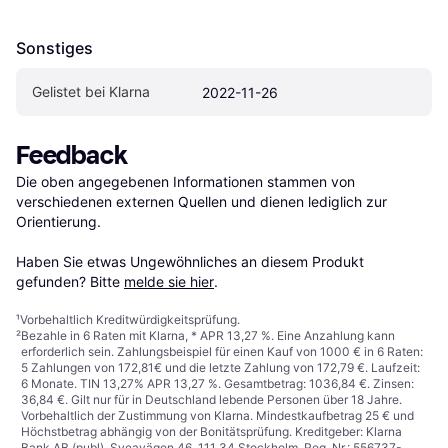
Sonstiges
Gelistet bei Klarna
2022-11-26
Feedback
Die oben angegebenen Informationen stammen von 
verschiedenen externen Quellen und dienen lediglich zur 
Orientierung.

Haben Sie etwas Ungewöhnliches an diesem Produkt 
gefunden? Bitte 
melde sie hier
.
¹
Vorbehaltlich Kreditwürdigkeitsprüfung.
²
Bezahle in 6 Raten mit Klarna, * APR 13,27 %. Eine Anzahlung kann
erforderlich sein. Zahlungsbeispiel für einen Kauf von 1000 € in 6 Raten:
5 Zahlungen von 172,81€ und die letzte Zahlung von 172,79 €. Laufzeit:
6 Monate. TIN 13,27% APR 13,27 %. Gesamtbetrag: 1036,84 €. Zinsen:
36,84 €. Gilt nur für in Deutschland lebende Personen über 18 Jahre.
Vorbehaltlich der Zustimmung von Klarna. Mindestkaufbetrag 25 € und
Höchstbetrag abhängig von der Bonitätsprüfung. Kreditgeber: Klarna
Bank AB (publ), Sveavägen 46, 111 34 Stockholm, Reg. Nr.: 556737-