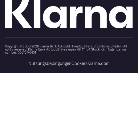
Copyright © 2005-2026 Klarna Bank AB (publ). Headquarters: Stockholm, Sweden. All
rights reserved. Klarna Bank AB (publ). Sveavägen 46, 111 34 Stockholm. Organization
number: 556737-0431
Nutzungsbedingungen
Cookies
Klarna.com