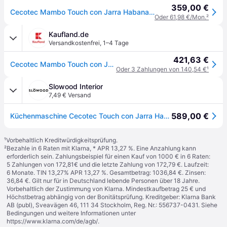
359,00 €
Cecotec Mambo Touch con Jarra Habana, Küchenmaschine, Schwarz, Silber
Oder 61,98 €/Mon.
²
Kaufland.de
Versandkostenfrei
,
1–4 Tage
421,63 €
Cecotec Mambo Touch con Jarra Habana, 3,3 l, 120 °C, 37 °C, Kochen, Teig, Kneten, Slow Cooking, Dampf, Stew, 720 min, 12,7 cm (5")
Oder 3 Zahlungen von 140,54 €
¹
Slowood Interior
7,49 € Versand
589,00 €
Küchenmaschine Cecotec Touch con Jarra Habana
¹
Vorbehaltlich Kreditwürdigkeitsprüfung.
²
Bezahle in 6 Raten mit Klarna, * APR 13,27 %. Eine Anzahlung kann
erforderlich sein. Zahlungsbeispiel für einen Kauf von 1000 € in 6 Raten:
5 Zahlungen von 172,81€ und die letzte Zahlung von 172,79 €. Laufzeit:
6 Monate. TIN 13,27% APR 13,27 %. Gesamtbetrag: 1036,84 €. Zinsen:
36,84 €. Gilt nur für in Deutschland lebende Personen über 18 Jahre.
Vorbehaltlich der Zustimmung von Klarna. Mindestkaufbetrag 25 € und
Höchstbetrag abhängig von der Bonitätsprüfung. Kreditgeber: Klarna Bank
AB (publ), Sveavägen 46, 111 34 Stockholm, Reg. Nr.: 556737-0431. Siehe
Bedingungen und weitere Informationen unter
https://www.klarna.com/de/agb/
.