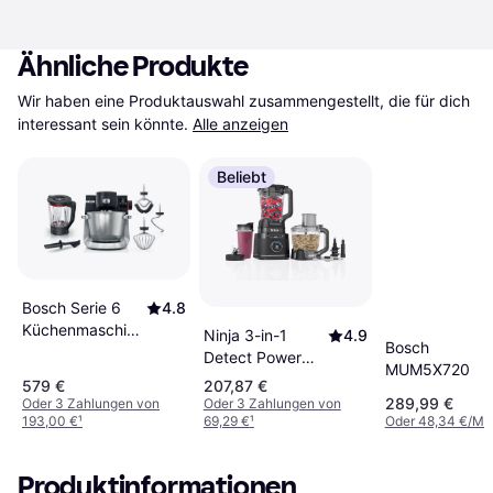
Ähnliche Produkte
Wir haben eine Produktauswahl zusammengestellt, die für dich 
interessant sein könnte.
Alle anzeigen
Beliebt
Bosch Serie 6
4.8
Küchenmaschine
Ninja 3-in-1
4.9
Bosch
1600 W
Detect Power
MUM5X720
Pro TB401UK
579 €
207,87 €
289,99 €
Oder 3 Zahlungen von
Oder 3 Zahlungen von
193,00 €
¹
69,29 €
¹
Oder 48,34 €/Mo
Produktinformationen