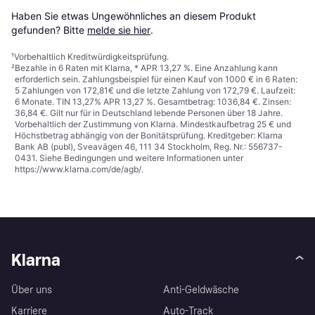
Haben Sie etwas Ungewöhnliches an diesem Produkt 
gefunden? Bitte 
melde sie hier
.
¹
Vorbehaltlich Kreditwürdigkeitsprüfung.
²
Bezahle in 6 Raten mit Klarna, * APR 13,27 %. Eine Anzahlung kann
erforderlich sein. Zahlungsbeispiel für einen Kauf von 1000 € in 6 Raten:
5 Zahlungen von 172,81€ und die letzte Zahlung von 172,79 €. Laufzeit:
6 Monate. TIN 13,27% APR 13,27 %. Gesamtbetrag: 1036,84 €. Zinsen:
36,84 €. Gilt nur für in Deutschland lebende Personen über 18 Jahre.
Vorbehaltlich der Zustimmung von Klarna. Mindestkaufbetrag 25 € und
Höchstbetrag abhängig von der Bonitätsprüfung. Kreditgeber: Klarna
Bank AB (publ), Sveavägen 46, 111 34 Stockholm, Reg. Nr.: 556737-
0431. Siehe Bedingungen und weitere Informationen unter
https://www.klarna.com/de/agb/
.
Klarna
Über uns
Anti-Geldwäsche
Karriere
Auto-Track