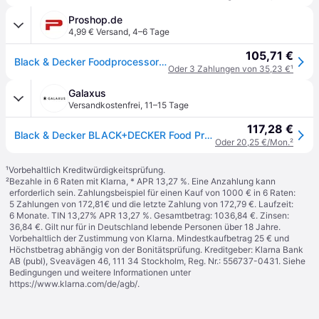
Proshop.de
4,99 € Versand
,
4–6 Tage
105,71 €
Black & Decker Foodprocessor Food Processor 600W Black
Oder 3 Zahlungen von 35,23 €
¹
Galaxus
Versandkostenfrei
,
11–15 Tage
117,28 €
Black & Decker BLACK+DECKER Food Processor, Zerkleinerer, Schwarz
Oder 20,25 €/Mon.
²
¹
Vorbehaltlich Kreditwürdigkeitsprüfung.
²
Bezahle in 6 Raten mit Klarna, * APR 13,27 %. Eine Anzahlung kann
erforderlich sein. Zahlungsbeispiel für einen Kauf von 1000 € in 6 Raten:
5 Zahlungen von 172,81€ und die letzte Zahlung von 172,79 €. Laufzeit:
6 Monate. TIN 13,27% APR 13,27 %. Gesamtbetrag: 1036,84 €. Zinsen:
36,84 €. Gilt nur für in Deutschland lebende Personen über 18 Jahre.
Vorbehaltlich der Zustimmung von Klarna. Mindestkaufbetrag 25 € und
Höchstbetrag abhängig von der Bonitätsprüfung. Kreditgeber: Klarna Bank
AB (publ), Sveavägen 46, 111 34 Stockholm, Reg. Nr.: 556737-0431. Siehe
Bedingungen und weitere Informationen unter
https://www.klarna.com/de/agb/
.