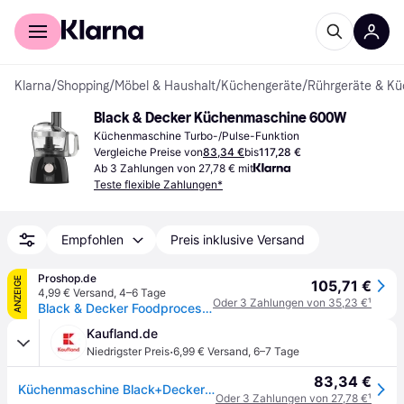
Für Shopper
Für Händler
Klarna
/
Shopping
/
Möbel & Haushalt
/
Küchengeräte
/
Rührgeräte & K
Black & Decker Küchenmaschine 600W
Küchenmaschine Turbo-/Pulse-Funktion
Vergleiche Preise von
83,34 €
bis
117,28 €
Ab 3 Zahlungen von 27,78 € mit
Teste flexible Zahlungen*
Empfohlen
Preis inklusive Versand
Proshop.de
ANZEIGE
105,71 €
4,99 € Versand
,
4–6 Tage
Oder 3 Zahlungen von 35,23 €
¹
Black & Decker Foodprocessor Food Processor 600W Black
Kaufland.de
·
Niedrigster Preis
6,99 € Versand
,
6–7 Tage
83,34 €
Küchenmaschine Black+Decker BXFPA600E
Oder 3 Zahlungen von 27,78 €
¹