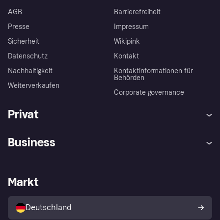
AGB
Barrierefreiheit
Presse
Impressum
Sicherheit
Wikipink
Datenschutz
Kontakt
Nachhaltigkeit
Kontaktinformationen für
Behörden
Weiterverkaufen
Corporate governance
Privat
Hilfe
Beschwerden
Business
Einloggen
Sicher shoppen mit Klarna
Händlersupport
Entwicklerseite
Mit Klarna einkaufen
Festgeld
Händlerportal
Betriebsstatus
Markt
Klarna App
Datenschutzeinstellungen
Mit Klarna verkaufen
Plattformen und Partner
Shops entdecken
Dein Widerrufsrecht
Deutschland
Käuferschutzrichtlinie