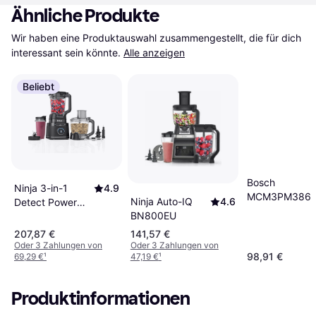
Ähnliche Produkte
Wir haben eine Produktauswahl zusammengestellt, die für dich 
interessant sein könnte.
Alle anzeigen
Beliebt
Bosch
Ninja 3-in-1
4.9
MCM3PM386
Ninja Auto-IQ
4.6
Detect Power
BN800EU
Pro TB401UK
207,87 €
141,57 €
Oder 3 Zahlungen von
Oder 3 Zahlungen von
98,91 €
69,29 €
¹
47,19 €
¹
Produktinformationen