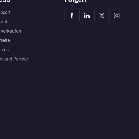
pport
rtal
a verkaufen
rseite
tatus
en und Partner