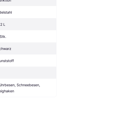
unktion
delstahl
.2 L
 Stk.
chwarz
unststoff
ührbesen, Schneebesen, 
eighaken