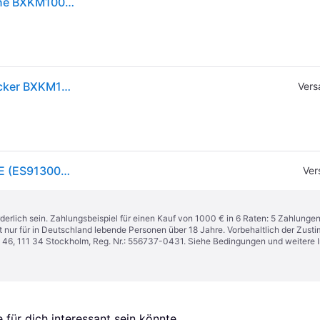
Black+Decker ES9130080B Planetenküchenmaschine BXKM1001E
Black & Decker Planetenküchenmaschine Black+Decker BXKM1001E, Küchenmaschine, Schwarz
Vers
Planetenküchenmaschine Black+Decker BXKM1001E (ES9130080B)
Ver
derlich sein. Zahlungsbeispiel für einen Kauf von 1000 € in 6 Raten: 5 Zahlunge
t nur für in Deutschland lebende Personen über 18 Jahre. Vorbehaltlich der Zu
n 46, 111 34 Stockholm, Reg. Nr.: 556737-0431. Siehe Bedingungen und weitere 
für dich interessant sein könnte.