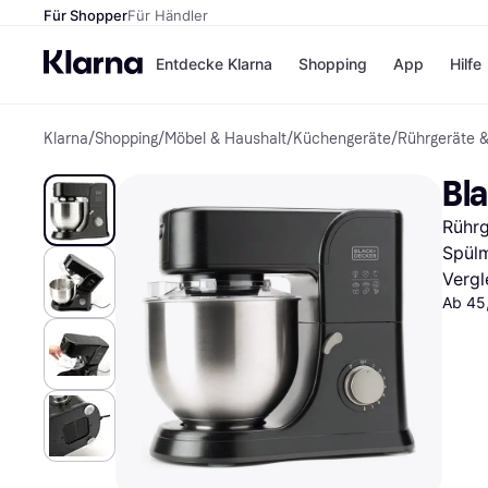
Für Shopper
Für Händler
Entdecke Klarna
Shopping
App
Hilfe
Klarna
/
Shopping
/
Möbel & Haushalt
/
Küchengeräte
/
Rührgeräte 
Zahlungsmethoden
Shops
Zahlungsmethoden
Kaufla
Bl
Sofort bezahlen
eBay
Bezahle in 3
Temu
Rührg
Teilzahlungen
Samsu
Bezahle in bis zu 30
SHEIN
Spülm
Tagen
Vergl
Ratenzahlung
Ab 45
Alle Shops