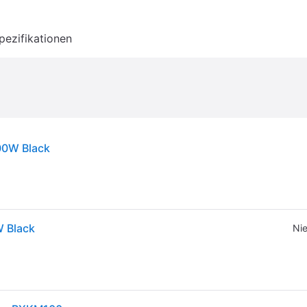
pezifikationen
00W Black
W Black
Nie