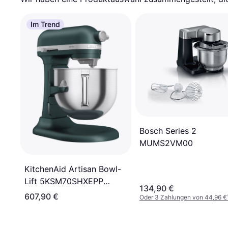
Im Trend
Bosch Series 2
MUMS2VM00
KitchenAid Artisan Bowl-
Lift 5KSM70SHXEPP
134,90 €
Pebbled Palm
607,90 €
Oder 3 Zahlungen von 44,96 €