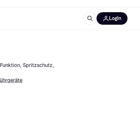
Login
Weitere Informationen
sstattung
M
Was ist Klarna?
Artikel
unktion, Spritzschutz, 
ührgeräte
tegorien