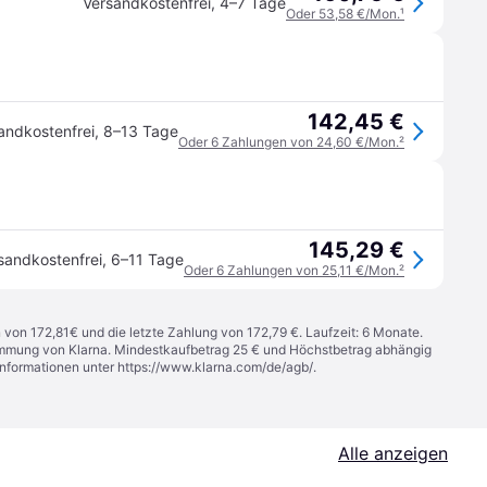
Versandkostenfrei
,
4–7 Tage
Oder 53,58 €/Mon.
¹
142,45 €
andkostenfrei
,
8–13 Tage
Oder 6 Zahlungen von 24,60 €/Mon.
²
145,29 €
sandkostenfrei
,
6–11 Tage
Oder 6 Zahlungen von 25,11 €/Mon.
²
n von 172,81€ und die letzte Zahlung von 172,79 €. Laufzeit: 6 Monate.
stimmung von Klarna. Mindestkaufbetrag 25 € und Höchstbetrag abhängig
Informationen unter
https://www.klarna.com/de/agb/
.
Alle anzeigen