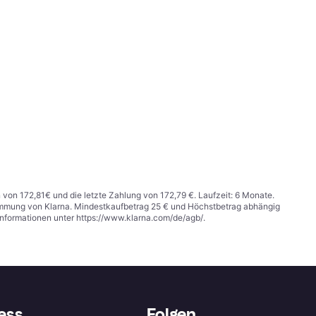
n von 172,81€ und die letzte Zahlung von 172,79 €. Laufzeit: 6 Monate.
stimmung von Klarna. Mindestkaufbetrag 25 € und Höchstbetrag abhängig
Informationen unter
https://www.klarna.com/de/agb/
.
ess
Folgen