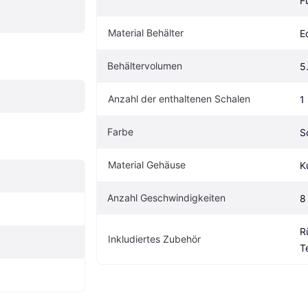
F
Material Behälter
E
Behältervolumen
5
Anzahl der enthaltenen Schalen
1
Farbe
S
Material Gehäuse
K
Anzahl Geschwindigkeiten
8
R
Inkludiertes Zubehör
T