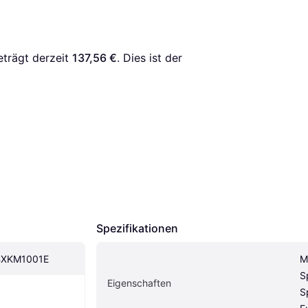
eträgt derzeit 
137,56 €
. Dies ist der 
Spezifikationen
 BXKM1001E
M
S
Eigenschaften
S