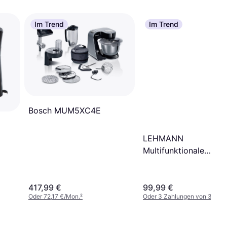
Im Trend
Im Trend
Bosch MUM5XC4E
LEHMANN
Multifunktionale
Küchenmaschine
Rührgerät 3000W 5L
417,99 €
99,99 €
Oder 72,17 €/Mon.
²
Oder 3 Zahlungen von 33,33