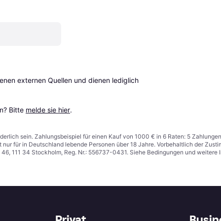
en externen Quellen und dienen lediglich 
? Bitte 
melde sie hier
.
derlich sein. Zahlungsbeispiel für einen Kauf von 1000 € in 6 Raten: 5 Zahlunge
t nur für in Deutschland lebende Personen über 18 Jahre. Vorbehaltlich der Zu
n 46, 111 34 Stockholm, Reg. Nr.: 556737-0431. Siehe Bedingungen und weitere 
Privat
Busin