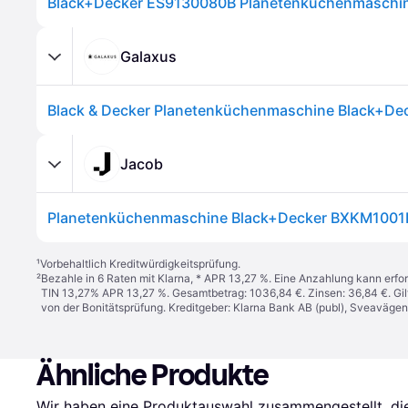
Galaxus
Jacob
¹
Vorbehaltlich Kreditwürdigkeitsprüfung.
²
Bezahle in 6 Raten mit Klarna, * APR 13,27 %. Eine Anzahlung kann erfor
TIN 13,27% APR 13,27 %. Gesamtbetrag: 1036,84 €. Zinsen: 36,84 €. Gil
von der Bonitätsprüfung. Kreditgeber: Klarna Bank AB (publ), Sveaväge
Ähnliche Produkte
Wir haben eine Produktauswahl zusammengestellt, die 