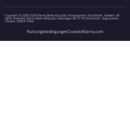
Copyright © 2005-2026 Klarna Bank AB (publ). Headquarters: Stockholm, Sweden. All
rights reserved. Klarna Bank AB (publ). Sveavägen 46, 111 34 Stockholm. Organization
number: 556737-0431
Nutzungsbedingungen
Cookies
Klarna.com