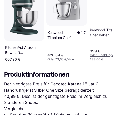
Kenwood Titan
Kenwood
4.7
Chef Baker
Titanium Chef
KVC85.124SI
Baker XL
KitchenAid Artisan
KVL85.004SI
399 €
Bowl-Lift
426,04 €
Oder 3 Zahlunge
5KSM70SHXEPP
607,90 €
Oder 73,63 €/Mon.
¹
133,00 €
²
Pebbled Palm
Produktinformationen
Der niedrigste Preis für 
Cecotec Katana 15 Jar G 
Handrührgerät Silber One Size
 beträgt derzeit 
40,99 €
. Dies ist der günstigste Preis im Vergleich zu 
3
 anderen Shops.
Vergleiche:
Cecotec Rührgeräte & Küchenmaschinen