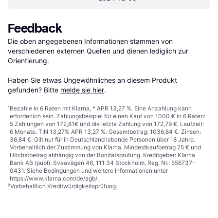
Feedback
Die oben angegebenen Informationen stammen von 
verschiedenen externen Quellen und dienen lediglich zur 
Orientierung.

Haben Sie etwas Ungewöhnliches an diesem Produkt 
gefunden? Bitte 
melde sie hier
.
¹
Bezahle in 6 Raten mit Klarna, * APR 13,27 %. Eine Anzahlung kann
erforderlich sein. Zahlungsbeispiel für einen Kauf von 1000 € in 6 Raten:
5 Zahlungen von 172,81€ und die letzte Zahlung von 172,79 €. Laufzeit:
6 Monate. TIN 13,27% APR 13,27 %. Gesamtbetrag: 1036,84 €. Zinsen:
36,84 €. Gilt nur für in Deutschland lebende Personen über 18 Jahre.
Vorbehaltlich der Zustimmung von Klarna. Mindestkaufbetrag 25 € und
Höchstbetrag abhängig von der Bonitätsprüfung. Kreditgeber: Klarna
Bank AB (publ), Sveavägen 46, 111 34 Stockholm, Reg. Nr.: 556737-
0431. Siehe Bedingungen und weitere Informationen unter
https://www.klarna.com/de/agb/
.
²
Vorbehaltlich Kreditwürdigkeitsprüfung.