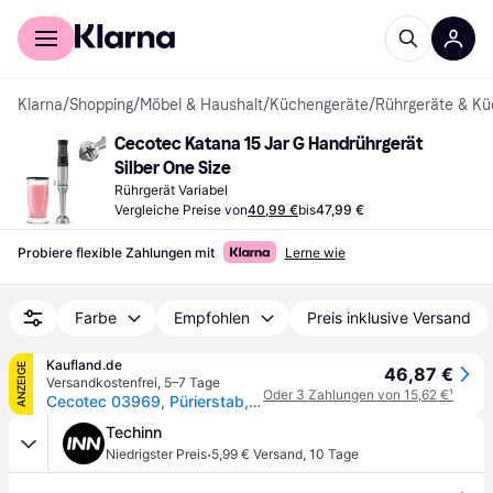
Für Shopper
Für Händler
Klarna
/
Shopping
/
Möbel & Haushalt
/
Küchengeräte
/
Rührgeräte & K
Cecotec Katana 15 Jar G Handrührgerät 
Silber One Size
Rührgerät Variabel
Vergleiche Preise von
40,99 €
bis
47,99 €
Probiere flexible Zahlungen mit
Lerne wie
Farbe
Empfohlen
Preis inklusive Versand
Kaufland.de
ANZEIGE
46,87 €
Versandkostenfrei
,
5–7 Tage
Oder 3 Zahlungen von 15,62 €
¹
Cecotec 03969, Pürierstab, 1500 W, Schwarz, Edelstahl
Techinn
·
Niedrigster Preis
5,99 € Versand
,
10 Tage