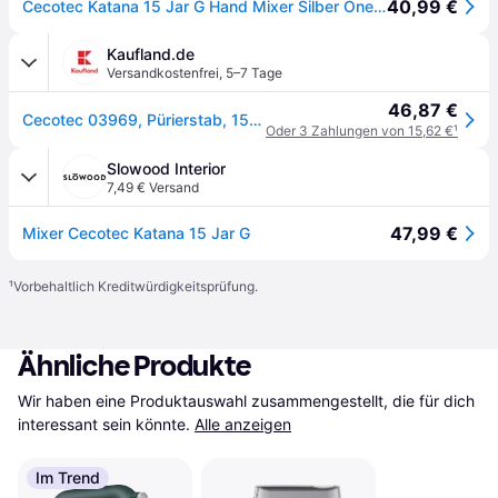
40,99 €
Cecotec Katana 15 Jar G Hand Mixer Silber One Size / EU Plug 220V
Kaufland.de
Versandkostenfrei
,
5–7 Tage
46,87 €
Cecotec 03969, Pürierstab, 1500 W, Schwarz, Edelstahl
Oder 3 Zahlungen von 15,62 €
¹
Slowood Interior
7,49 € Versand
47,99 €
Mixer Cecotec Katana 15 Jar G
¹
Vorbehaltlich Kreditwürdigkeitsprüfung.
Ähnliche Produkte
Wir haben eine Produktauswahl zusammengestellt, die für dich 
interessant sein könnte.
Alle anzeigen
Im Trend