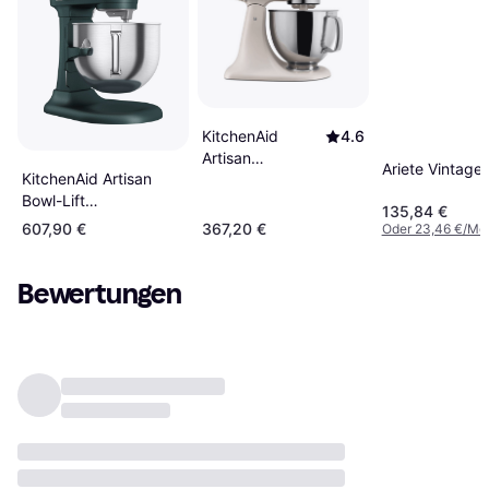
KitchenAid
4.6
Artisan
Ariete Vintage
KitchenAid Artisan
5KSM125EMH
Bowl-Lift
135,84 €
5KSM70SHXEPP
607,90 €
367,20 €
Oder 23,46 €/Mo
Pebbled Palm
Bewertungen