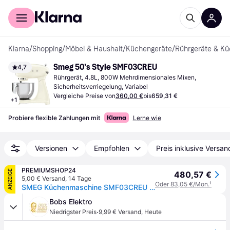
Für Shopper
Für Händler
Klarna
/
Shopping
/
Möbel & Haushalt
/
Küchengeräte
/
Rührgeräte & K
Smeg 50's Style SMF03CREU
4,7
Rührgerät, 4.8L, 800W Mehrdimensionales Mixen, 
Sicherheitsverriegelung, Variabel
Vergleiche Preise von
360,00 €
bis
659,31 €
+
1
Probiere flexible Zahlungen mit
Lerne wie
Versionen
Empfohlen
Preis inklusive Versan
PREMIUMSHOP24
ANZEIGE
480,57 €
5,00 € Versand
,
14 Tage
Oder 83,05 €/Mon.
¹
SMEG Küchenmaschine SMF03CREU (Creme)
Bobs Elektro
·
Niedrigster Preis
9,99 € Versand
,
Heute