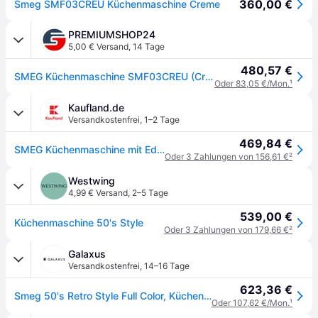
360,00 €
Smeg SMF03CREU Küchenmaschine Creme
PREMIUMSHOP24
5,00 € Versand
,
14 Tage
480,57 €
SMEG Küchenmaschine SMF03CREU (Creme)
Oder 83,05 €/Mon.
¹
Kaufland.de
Versandkostenfrei
,
1–2 Tage
469,84 €
SMEG Küchenmaschine mit Edelstahlschüssel creme SMF03CREU
Oder 3 Zahlungen von 156,61 €
²
Westwing
4,99 € Versand
,
2–5 Tage
539,00 €
Küchenmaschine 50's Style
Oder 3 Zahlungen von 179,66 €
²
Galaxus
Versandkostenfrei
,
14–16 Tage
623,36 €
Smeg 50's Retro Style Full Color, Küchenmaschine, Grau, Beige
Oder 107,62 €/Mon.
¹