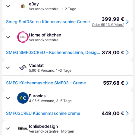
eBay
Versandkostenfrei
,
1–2 Tage
399,99 €
Smeg Smf03creu Küchenmaschine Creme
Oder 69,13 €/Mon.
¹
Home of kitchen
Versandkostenfrei
378,00 €
SMEG SMF03CREU - Küchenmaschine, Designlinie 50's Style, Creme, BxTxH: ca. 41x23x38 cm
Vasalat
5,90 € Versand
,
1–3 Tage
557,68 €
SMEG Küchenmaschine SMF03 - Creme
Euronics
4,95 € Versand
,
3–5 Tage
449,00 €
SMF03CREU Küchenmaschine creme
Ichliebedesign
Versandkostenfrei
,
Morgen