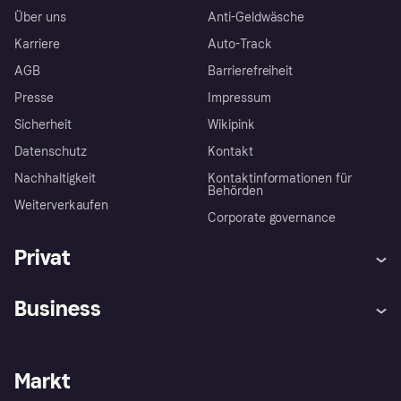
Über uns
Anti-Geldwäsche
Karriere
Auto-Track
AGB
Barrierefreiheit
Presse
Impressum
Sicherheit
Wikipink
Datenschutz
Kontakt
Nachhaltigkeit
Kontaktinformationen für
Behörden
Weiterverkaufen
Corporate governance
Privat
Hilfe
Beschwerden
Business
Einloggen
Sicher shoppen mit Klarna
Händlersupport
Entwicklerseite
Mit Klarna einkaufen
Festgeld
Händlerportal
Betriebsstatus
Markt
Klarna App
Datenschutzeinstellungen
Mit Klarna verkaufen
Plattformen und Partner