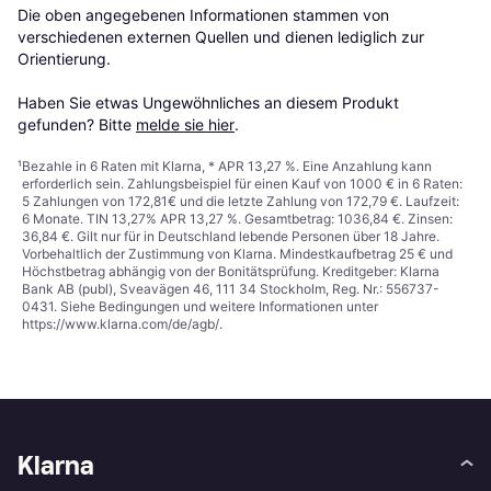
Die oben angegebenen Informationen stammen von 
verschiedenen externen Quellen und dienen lediglich zur 
Orientierung.

Haben Sie etwas Ungewöhnliches an diesem Produkt 
gefunden? Bitte 
melde sie hier
.
¹
Bezahle in 6 Raten mit Klarna, * APR 13,27 %. Eine Anzahlung kann
erforderlich sein. Zahlungsbeispiel für einen Kauf von 1000 € in 6 Raten:
5 Zahlungen von 172,81€ und die letzte Zahlung von 172,79 €. Laufzeit:
6 Monate. TIN 13,27% APR 13,27 %. Gesamtbetrag: 1036,84 €. Zinsen:
36,84 €. Gilt nur für in Deutschland lebende Personen über 18 Jahre.
Vorbehaltlich der Zustimmung von Klarna. Mindestkaufbetrag 25 € und
Höchstbetrag abhängig von der Bonitätsprüfung. Kreditgeber: Klarna
Bank AB (publ), Sveavägen 46, 111 34 Stockholm, Reg. Nr.: 556737-
0431. Siehe Bedingungen und weitere Informationen unter
https://www.klarna.com/de/agb/
.
Klarna