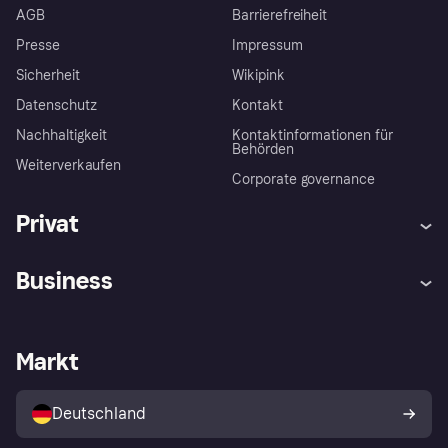
AGB
Barrierefreiheit
Presse
Impressum
Sicherheit
Wikipink
Datenschutz
Kontakt
Nachhaltigkeit
Kontaktinformationen für
Behörden
Weiterverkaufen
Corporate governance
Privat
Hilfe
Beschwerden
Business
Einloggen
Sicher shoppen mit Klarna
Händlersupport
Entwicklerseite
Mit Klarna einkaufen
Festgeld
Händlerportal
Betriebsstatus
Markt
Klarna App
Datenschutzeinstellungen
Mit Klarna verkaufen
Plattformen und Partner
Shops entdecken
Dein Widerrufsrecht
Deutschland
Käuferschutzrichtlinie