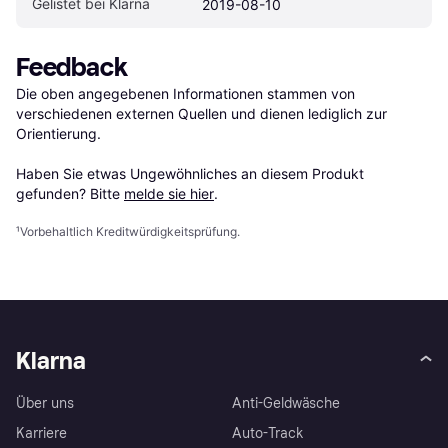
Gelistet bei Klarna
2019-08-10
Feedback
Die oben angegebenen Informationen stammen von 
verschiedenen externen Quellen und dienen lediglich zur 
Orientierung.

Haben Sie etwas Ungewöhnliches an diesem Produkt 
gefunden? Bitte 
melde sie hier
.
¹
Vorbehaltlich Kreditwürdigkeitsprüfung.
Klarna
Über uns
Anti-Geldwäsche
Karriere
Auto-Track