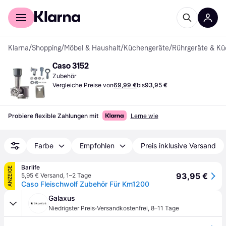
Für Shopper
Für Händler
Klarna
/
Shopping
/
Möbel & Haushalt
/
Küchengeräte
/
Rührgeräte & K
Caso 3152
Zubehör
Vergleiche Preise von
69,99 €
bis
93,95 €
Probiere flexible Zahlungen mit
Lerne wie
Farbe
Empfohlen
Preis inklusive Versand
Barlife
ANZEIGE
93,95 €
5,95 € Versand
,
1–2 Tage
Caso Fleischwolf Zubehör Für Km1200
Galaxus
·
Niedrigster Preis
Versandkostenfrei
,
8–11 Tage