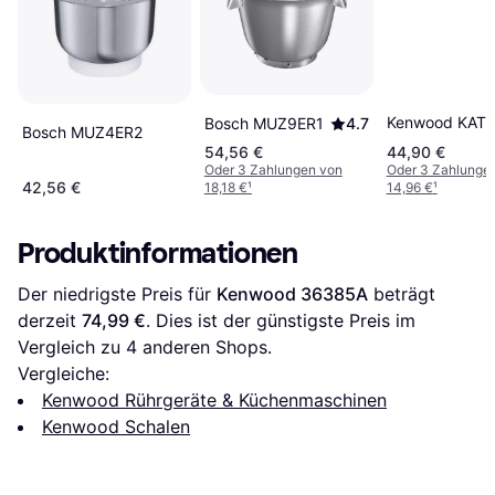
Kenwood KAT
Bosch MUZ9ER1
4.7
Bosch MUZ4ER2
54,56 €
44,90 €
Oder 3 Zahlungen von
Oder 3 Zahlunge
42,56 €
18,18 €
¹
14,96 €
¹
Produktinformationen
Der niedrigste Preis für 
Kenwood 36385A
 beträgt 
derzeit 
74,99 €
. Dies ist der günstigste Preis im 
Vergleich zu 
4
 anderen Shops.
Vergleiche:
Kenwood Rührgeräte & Küchenmaschinen
Kenwood Schalen