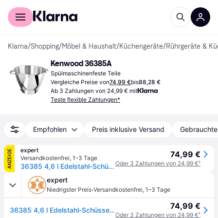
Für Shopper
Für Händler
Klarna
/
Shopping
/
Möbel & Haushalt
/
Küchengeräte
/
Rührgeräte & K
Kenwood 36385A
Spülmaschinenfeste Teile
Vergleiche Preise von
74,99 €
bis
88,28 €
Ab 3 Zahlungen von 24,99 € mit
Teste flexible Zahlungen*
Empfohlen
Preis inklusive Versand
Gebrauchte
expert
ANZEIGE
74,99 €
Versandkostenfrei
,
1–3 Tage
Oder 3 Zahlungen von 24,99 €
¹
36385 4,6 l Edelstahl-Schüssel mit Griffen
expert
·
Niedrigster Preis
Versandkostenfrei
,
1–3 Tage
74,99 €
36385 4,6 l Edelstahl-Schüssel mit Griffen
Oder 3 Zahlungen von 24,99 €
¹