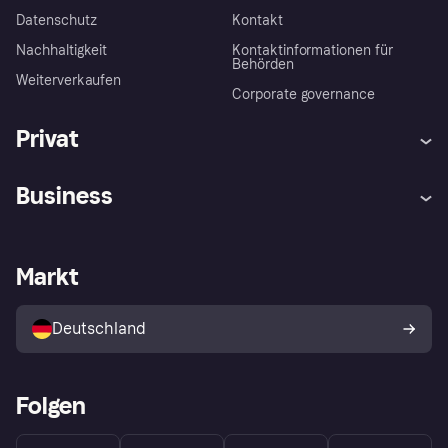
Datenschutz
Kontakt
Nachhaltigkeit
Kontaktinformationen für
Behörden
Weiterverkaufen
Corporate governance
Privat
Hilfe
Beschwerden
Business
Einloggen
Sicher shoppen mit Klarna
Händlersupport
Entwicklerseite
Mit Klarna einkaufen
Festgeld
Händlerportal
Betriebsstatus
Markt
Klarna App
Datenschutzeinstellungen
Mit Klarna verkaufen
Plattformen und Partner
Shops entdecken
Dein Widerrufsrecht
Deutschland
Käuferschutzrichtlinie
Folgen