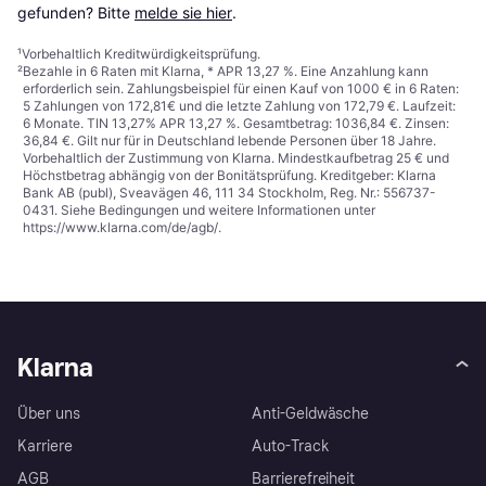
gefunden? Bitte 
melde sie hier
.
¹
Vorbehaltlich Kreditwürdigkeitsprüfung.
²
Bezahle in 6 Raten mit Klarna, * APR 13,27 %. Eine Anzahlung kann
erforderlich sein. Zahlungsbeispiel für einen Kauf von 1000 € in 6 Raten:
5 Zahlungen von 172,81€ und die letzte Zahlung von 172,79 €. Laufzeit:
6 Monate. TIN 13,27% APR 13,27 %. Gesamtbetrag: 1036,84 €. Zinsen:
36,84 €. Gilt nur für in Deutschland lebende Personen über 18 Jahre.
Vorbehaltlich der Zustimmung von Klarna. Mindestkaufbetrag 25 € und
Höchstbetrag abhängig von der Bonitätsprüfung. Kreditgeber: Klarna
Bank AB (publ), Sveavägen 46, 111 34 Stockholm, Reg. Nr.: 556737-
0431. Siehe Bedingungen und weitere Informationen unter
https://www.klarna.com/de/agb/
.
Klarna
Über uns
Anti-Geldwäsche
Karriere
Auto-Track
AGB
Barrierefreiheit