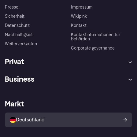
Presse
Impressum
Sicherheit
Wikipink
Datenschutz
Kontakt
Nachhaltigkeit
Kontaktinformationen für
Behörden
Weiterverkaufen
Corporate governance
Privat
Hilfe
Beschwerden
Business
Einloggen
Sicher shoppen mit Klarna
Händlersupport
Entwicklerseite
Mit Klarna einkaufen
Festgeld
Händlerportal
Betriebsstatus
Markt
Klarna App
Datenschutzeinstellungen
Mit Klarna verkaufen
Plattformen und Partner
Shops entdecken
Dein Widerrufsrecht
Deutschland
Käuferschutzrichtlinie