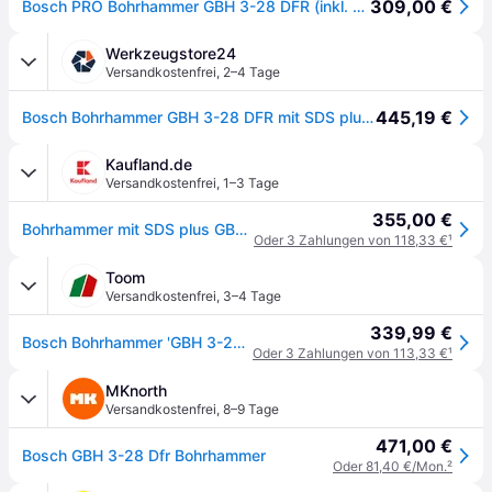
309,00 €
Bosch PRO Bohrhammer GBH 3-28 DFR (inkl. Maschinentuch, Schnellwechselbohrfutter 13mm, Wechselfutter SDS plus, Zusatzhandgriff, Fetttube, Handwerkoffer)
Werkzeugstore24
Versandkostenfrei
,
2–4 Tage
445,19 €
Bosch Bohrhammer GBH 3-28 DFR mit SDS plus im Koffer - 061124A000
Kaufland.de
Versandkostenfrei
,
1–3 Tage
355,00 €
Bohrhammer mit SDS plus GBH 3-28 DFR, L-BOXX
Oder 3 Zahlungen von 118,33 €
¹
Toom
Versandkostenfrei
,
3–4 Tage
339,99 €
Bosch Bohrhammer 'GBH 3-28 DFR Professional' mit SDS plus in Koffer
Oder 3 Zahlungen von 113,33 €
¹
MKnorth
Versandkostenfrei
,
8–9 Tage
471,00 €
Bosch GBH 3-28 Dfr Bohrhammer
Oder 81,40 €/Mon.
²