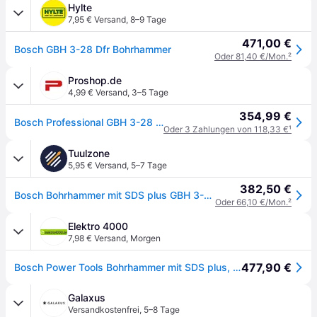
Hylte
7,95 € Versand
,
8–9 Tage
471,00 €
Bosch GBH 3-28 Dfr Bohrhammer
Oder 81,40 €/Mon.
²
Proshop.de
4,99 € Versand
,
3–5 Tage
354,99 €
Bosch Professional GBH 3-28 DFR
Oder 3 Zahlungen von 118,33 €
¹
Tuulzone
5,95 € Versand
,
5–7 Tage
382,50 €
Bosch Bohrhammer mit SDS plus GBH 3-28 DFR, Handwerkerkoffer - 061124A000
Oder 66,10 €/Mon.
²
Elektro 4000
7,98 € Versand
,
Morgen
477,90 €
Bosch Power Tools Bohrhammer mit SDS plus, 061124A000
Galaxus
Versandkostenfrei
,
5–8 Tage