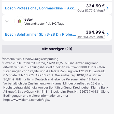
334,59 €
Bosch Professional, Bohrmaschine + Akkuschrauber, GBH 3-28 (Bohrhammer)
Oder 57,77 €/Mon.
²
eBay
Versandkostenfrei
,
1–2 Tage
364,99 €
Bosch Bohrhammer Gbh 3-28 Dfr Professional Sds-plus Set Handwerkerkoffer
Oder 63,08 €/Mon.
²
Alle anzeigen (29)
¹
Vorbehaltlich Kreditwürdigkeitsprüfung.
²
Bezahle in 6 Raten mit Klarna, * APR 13,27 %. Eine Anzahlung kann
erforderlich sein. Zahlungsbeispiel für einen Kauf von 1000 € in 6 Raten:
5 Zahlungen von 172,81€ und die letzte Zahlung von 172,79 €. Laufzeit:
6 Monate. TIN 13,27% APR 13,27 %. Gesamtbetrag: 1036,84 €. Zinsen:
36,84 €. Gilt nur für in Deutschland lebende Personen über 18 Jahre.
Vorbehaltlich der Zustimmung von Klarna. Mindestkaufbetrag 25 € und
Höchstbetrag abhängig von der Bonitätsprüfung. Kreditgeber: Klarna Bank
AB (publ), Sveavägen 46, 111 34 Stockholm, Reg. Nr.: 556737-0431. Siehe
Bedingungen und weitere Informationen unter
https://www.klarna.com/de/agb/
.