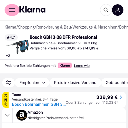
Für Shopper
Für Händler
Klarna
/
Shopping
/
Renovierung & Bau
/
Werkzeuge & Maschinen
/
Bohr
Bosch GBH 3-28 DFR Professional
4,7
Bohrmaschine & Bohrhammer, 230V 3.6kg
Vergleiche Preise von
309,00 €
bis
747,89 €
+
2
Probiere flexible Zahlungen mit
Lerne wie
Empfohlen
Preis inklusive Versand
Gebrauchte
Toom
ANZEIGE
339,99 €
Versandkostenfrei
,
3–4 Tage
Oder 3 Zahlungen von 113,33 €
¹
Bosch Bohrhammer 'GBH 3-28 DFR Professional' mit SDS plus in Koffer
Amazon
·
Niedrigster Preis
Versandkostenfrei