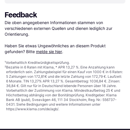
Feedback
Die oben angegebenen Informationen stammen von 
verschiedenen externen Quellen und dienen lediglich zur 
Orientierung.

Haben Sie etwas Ungewöhnliches an diesem Produkt 
gefunden? Bitte 
melde sie hier
.
¹
Vorbehaltlich Kreditwürdigkeitsprüfung.
²
Bezahle in 6 Raten mit Klarna, * APR 13,27 %. Eine Anzahlung kann
erforderlich sein. Zahlungsbeispiel für einen Kauf von 1000 € in 6 Raten:
5 Zahlungen von 172,81€ und die letzte Zahlung von 172,79 €. Laufzeit:
6 Monate. TIN 13,27% APR 13,27 %. Gesamtbetrag: 1036,84 €. Zinsen:
36,84 €. Gilt nur für in Deutschland lebende Personen über 18 Jahre.
Vorbehaltlich der Zustimmung von Klarna. Mindestkaufbetrag 25 € und
Höchstbetrag abhängig von der Bonitätsprüfung. Kreditgeber: Klarna
Bank AB (publ), Sveavägen 46, 111 34 Stockholm, Reg. Nr.: 556737-
0431. Siehe Bedingungen und weitere Informationen unter
https://www.klarna.com/de/agb/
.