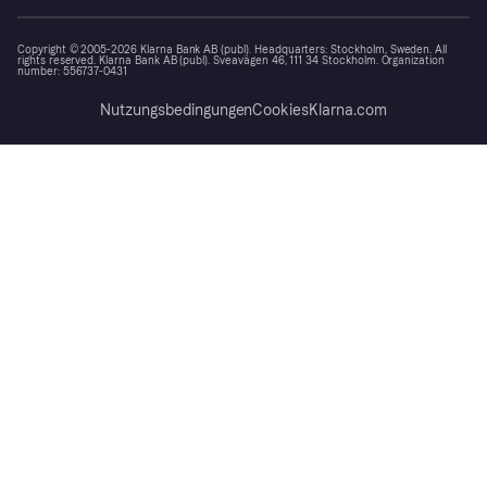
Copyright © 2005-2026 Klarna Bank AB (publ). Headquarters: Stockholm, Sweden. All
rights reserved. Klarna Bank AB (publ). Sveavägen 46, 111 34 Stockholm. Organization
number: 556737-0431
Nutzungsbedingungen
Cookies
Klarna.com