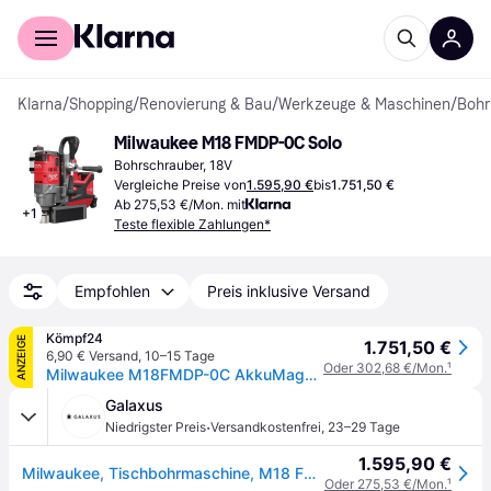
Für Shopper
Für Händler
Klarna
/
Shopping
/
Renovierung & Bau
/
Werkzeuge & Maschinen
/
Bohr
Milwaukee M18 FMDP-0C Solo
Bohrschrauber, 18V
Vergleiche Preise von
1.595,90 €
bis
1.751,50 €
Ab 275,53 €/Mon. mit
+
1
Teste flexible Zahlungen*
Empfohlen
Preis inklusive Versand
Kömpf24
ANZEIGE
1.751,50 €
6,90 € Versand
,
10–15 Tage
Oder 302,68 €/Mon.
¹
Milwaukee M18FMDP-0C AkkuMagnetkernbohreinheit 4933451636
Galaxus
·
Niedrigster Preis
Versandkostenfrei
,
23–29 Tage
1.595,90 €
Milwaukee, Tischbohrmaschine, M18 FMDP-0C Standbohrmaschine Ohne Schlüssel
Oder 275,53 €/Mon.
¹