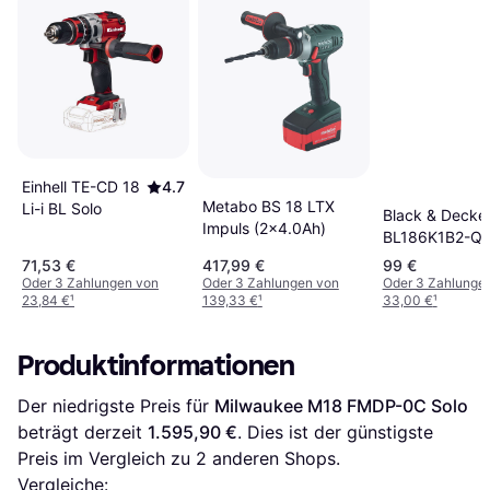
Einhell TE-CD 18
4.7
Metabo BS 18 LTX
Li-i BL Solo
Black & Decke
Impuls (2x4.0Ah)
BL186K1B2-Q
(2x1.5Ah)
71,53 €
417,99 €
99 €
Oder 3 Zahlungen von
Oder 3 Zahlungen von
Oder 3 Zahlunge
23,84 €
¹
139,33 €
¹
33,00 €
¹
Produktinformationen
Der niedrigste Preis für 
Milwaukee M18 FMDP-0C Solo
beträgt derzeit 
1.595,90 €
. Dies ist der günstigste 
Preis im Vergleich zu 
2
 anderen Shops.
Vergleiche: