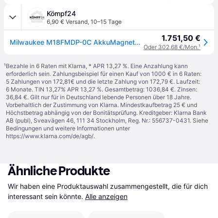
Kömpf24
6,90 € Versand
,
10–15 Tage
1.751,50 €
Milwaukee M18FMDP-0C AkkuMagnetkernbohreinheit 4933451636
Oder 302,68 €/Mon.
¹
¹
Bezahle in 6 Raten mit Klarna, * APR 13,27 %. Eine Anzahlung kann
erforderlich sein. Zahlungsbeispiel für einen Kauf von 1000 € in 6 Raten:
5 Zahlungen von 172,81€ und die letzte Zahlung von 172,79 €. Laufzeit:
6 Monate. TIN 13,27% APR 13,27 %. Gesamtbetrag: 1036,84 €. Zinsen:
36,84 €. Gilt nur für in Deutschland lebende Personen über 18 Jahre.
Vorbehaltlich der Zustimmung von Klarna. Mindestkaufbetrag 25 € und
Höchstbetrag abhängig von der Bonitätsprüfung. Kreditgeber: Klarna Bank
AB (publ), Sveavägen 46, 111 34 Stockholm, Reg. Nr.: 556737-0431. Siehe
Bedingungen und weitere Informationen unter
https://www.klarna.com/de/agb/
.
Ähnliche Produkte
Wir haben eine Produktauswahl zusammengestellt, die für dich 
interessant sein könnte.
Alle anzeigen