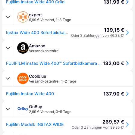
131,99 €
Fujifilm Instax Wide 400 Grün
expert
6,99 € Versand
,
1–3 Tage
139,15 €
Instax Wide 400 Sofortbildkamera
Oder 3 Zahlungen von 46,38 €
¹
Amazon
Versandkostenfrei
132,00 €
FUJIFILM instax Wide 400™ Sofortbildkamera | Analoge Instantkamera für große Sofortbilder mit Selbstauslöser & Selfie-Funktion – Retro-Design, ideal für Partys, Reisen & Erinnerungen | Green
Coolblue
Versandkostenfrei
,
1–2 Tage
137,90 €
Fujifilm Instax Wide 400
OnBuy
2,99 € Versand
,
3–5 Tage
269,57 €
Fujifilm Modell: INSTAX WIDE
Oder 3 Zahlungen von 89,85 €
¹