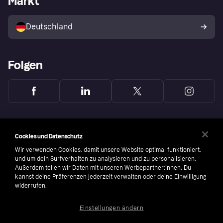
Markt
Mit Klarna verkaufen
Plattformen und Partner
Shops entdecken
Dein Widerrufsrecht
Deutschland
Käuferschutzrichtlinie
Folgen
Cookies und Datenschutz
Wir verwenden Cookies, damit unsere Website optimal funktioniert,
und um dein Surfverhalten zu analysieren und zu personalisieren.
Außerdem teilen wir Daten mit unseren Werbepartner:innen. Du
kannst deine Präferenzen jederzeit verwalten oder deine Einwilligung
widerrufen.
Einstellungen ändern
Copyright © 2005-2026 Klarna Bank AB (publ). Headquarters: Stockholm, Sweden. All