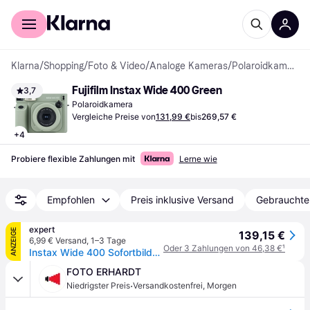
Für Shopper
Für Händler
Klarna
/
Shopping
/
Foto & Video
/
Analoge Kameras
/
Polaroidkameras
Fujifilm Instax Wide 400 Green
3,7
Polaroidkamera
Vergleiche Preise von
131,99 €
bis
269,57 €
+
4
Probiere flexible Zahlungen mit
Lerne wie
Empfohlen
Preis inklusive Versand
Gebrauchte
expert
ANZEIGE
139,15 €
6,99 € Versand
,
1–3 Tage
Oder 3 Zahlungen von 46,38 €
¹
Instax Wide 400 Sofortbildkamera
FOTO ERHARDT
·
Niedrigster Preis
Versandkostenfrei
,
Morgen