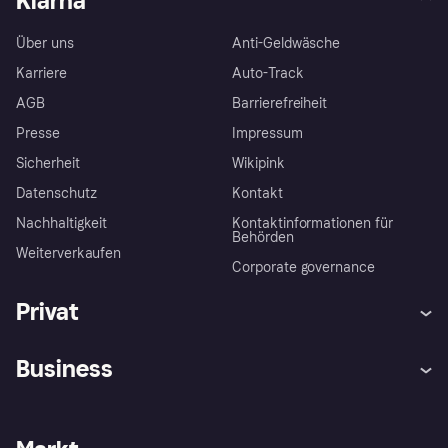
Klarna
Über uns
Anti-Geldwäsche
Karriere
Auto-Track
AGB
Barrierefreiheit
Presse
Impressum
Sicherheit
Wikipink
Datenschutz
Kontakt
Nachhaltigkeit
Kontaktinformationen für
Behörden
Weiterverkaufen
Corporate governance
Privat
Hilfe
Beschwerden
Business
Einloggen
Sicher shoppen mit Klarna
Händlersupport
Entwicklerseite
Mit Klarna einkaufen
Festgeld
Händlerportal
Betriebsstatus
Klarna App
Datenschutzeinstellungen