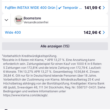
141,99 €
Fujifilm INSTAX WIDE 400 Grün | ✔️ Temporär mit Kostenlose Geschenkbox i.W.v. 160 €
Boomstore
Versandkostenfrei
142,96 €
Wide 400
Alle anzeigen (15)
¹
Vorbehaltlich Kreditwürdigkeitsprüfung.
²
Bezahle in 6 Raten mit Klarna, * APR 13,27 %. Eine Anzahlung kann
erforderlich sein. Zahlungsbeispiel für einen Kauf von 1000 € in 6 Raten:
5 Zahlungen von 172,81€ und die letzte Zahlung von 172,79 €. Laufzeit:
6 Monate. TIN 13,27% APR 13,27 %. Gesamtbetrag: 1036,84 €. Zinsen:
36,84 €. Gilt nur für in Deutschland lebende Personen über 18 Jahre.
Vorbehaltlich der Zustimmung von Klarna. Mindestkaufbetrag 25 € und
Höchstbetrag abhängig von der Bonitätsprüfung. Kreditgeber: Klarna Bank
AB (publ), Sveavägen 46, 111 34 Stockholm, Reg. Nr.: 556737-0431. Siehe
Bedingungen und weitere Informationen unter
https://www.klarna.com/de/agb/
.