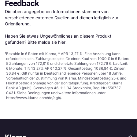
Feedback
Die oben angegebenen Informationen stammen von 
verschiedenen externen Quellen und dienen lediglich zur 
Orientierung.

Haben Sie etwas Ungewöhnliches an diesem Produkt 
gefunden? Bitte 
melde sie hier
.
¹
Bezahle in 6 Raten mit Klarna, * APR 13,27 %. Eine Anzahlung kann
erforderlich sein. Zahlungsbeispiel für einen Kauf von 1000 € in 6 Raten:
5 Zahlungen von 172,81€ und die letzte Zahlung von 172,79 €. Laufzeit:
6 Monate. TIN 13,27% APR 13,27 %. Gesamtbetrag: 1036,84 €. Zinsen:
36,84 €. Gilt nur für in Deutschland lebende Personen über 18 Jahre.
Vorbehaltlich der Zustimmung von Klarna. Mindestkaufbetrag 25 € und
Höchstbetrag abhängig von der Bonitätsprüfung. Kreditgeber: Klarna
Bank AB (publ), Sveavägen 46, 111 34 Stockholm, Reg. Nr.: 556737-
0431. Siehe Bedingungen und weitere Informationen unter
https://www.klarna.com/de/agb/
.