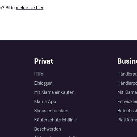
? Bitte 
melde sie hier
.
Privat
Busin
Hilfe
Händlersu
Einloggen
Händlerpo
Mit Klarna einkaufen
Mit Klarn
Klarna App
Entwickle
Shops entdecken
Betriebss
Käuferschutzrichtlinie
Plattform
Beschwerden