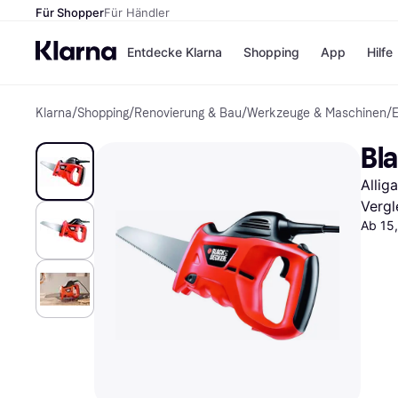
Für Shopper
Für Händler
Entdecke Klarna
Shopping
App
Hilfe
Klarna
/
Shopping
/
Renovierung & Bau
/
Werkzeuge & Maschinen
/
E
Zahlungsmethoden
Shops
Zahlungsmethoden
Kaufla
Bl
Sofort bezahlen
eBay
Bezahle in 3 Teilzahlunge
Temu
Allig
Bezahle in bis zu 30 Tage
Samsu
Ratenzahlung
SHEIN
Vergl
Ab 15,
Alle Shops