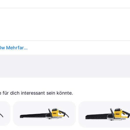
Black & Decker Ks880ec-qs Scorpion Sable Saw 400w Mehrfarbig One Size / EU Plug 220V
für dich interessant sein könnte.