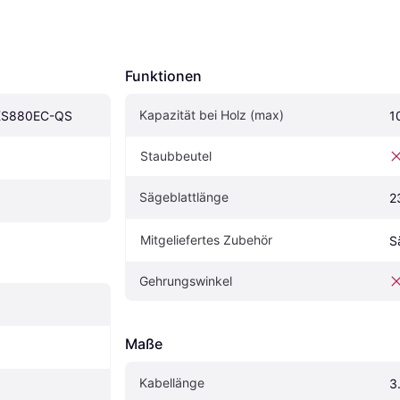
Funktionen
Kapazität bei Holz (max)
 KS880EC-QS
1
Staubbeutel
Sägeblattlänge
2
Mitgeliefertes Zubehör
S
Gehrungswinkel
Maße
Kabellänge
3