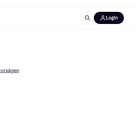
Login
Weitere Informationen
sstattung
M
Was ist Klarna?
Artikel
atorsägen
tegorien