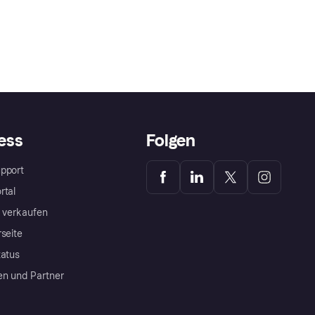
ess
Folgen
pport
rtal
a verkaufen
rseite
tatus
en und Partner