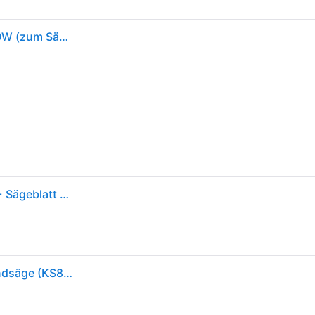
BLACK+DECKER Säbelsäge universal elektrisch 400W (zum Sägen Von Holz, Metall Oder Kunststoff, Inkl. Holzsägeblatt (239mm) KS880EC
Black+decker Handsäge Säbelsäge Für Holz Metall + Sägeblatt Ks880ec-qs
Black & Decker KS880EC 239mm Schwarz - Rot Handsäge (KS880EC-QS)