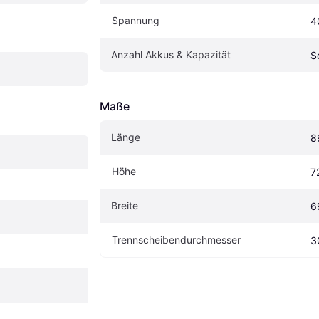
Spannung
4
Anzahl Akkus & Kapazität
S
Maße
Länge
8
Höhe
7
Breite
6
Trennscheibendurchmesser
3