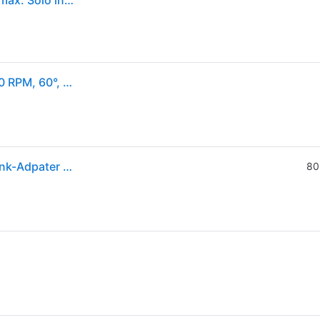
Makita LS003GZ01 Akku-Kapp-Gehrungssäge 40V max. Solo inkl. AWS Funk-Adpater WUT01
Makita LS003GZ01, Doppelte Fase, Bürstenlos, 3600 RPM, 60°, 60°, 48°
Makita Akku-Kapp-Gehrungssäge 40V inkl. AWS Funk-Adpater WUT01 - LS003GZ01
80