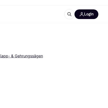
Login
Weitere Informationen
sstattung
M
Was ist Klarna?
Artikel
Kapp- & Gehrungssägen
tegorien