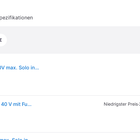
pezifikationen
€
Makita LS003GZ01 Akku-Kapp-Gehrungssäge 40V max. Solo inkl. AWS Funk-Adpater WUT01
Makita Akku-Kapp-Gehrungssäge LS003GZ01 max. 40 V mit Funk-Adpater WUT01 Solo
·
Niedrigster Preis