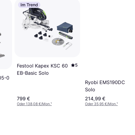
Im Trend
5
Festool Kapex KSC 60
EB-Basic Solo
05-0
Ryobi EMS190DCL
Solo
799 €
214,99 €
Oder 138,08 €/Mon.
¹
Oder 35,95 €/Mon.
¹