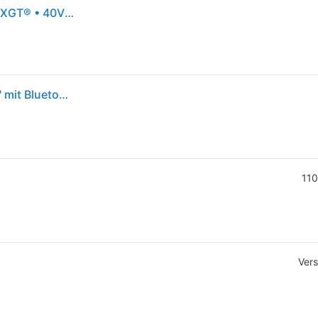
Makita Akku-Kapp- und Gehrungssäge LS003GZ01 XGT® • 40Vmax • 305 mm • 3.600 min?¹
Makita Akku-Kapp- und Gehrungssäge 'LS003GZ01' mit Bluetooth, ohne Akku
110
Vers