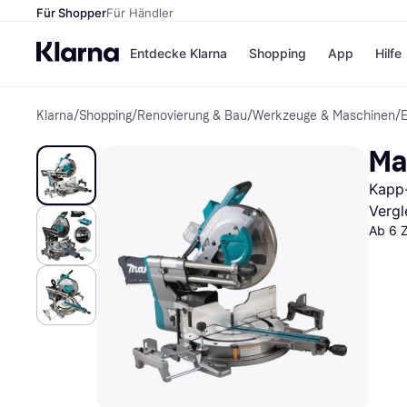
Für Shopper
Für Händler
Entdecke Klarna
Shopping
App
Hilfe
Klarna
/
Shopping
/
Renovierung & Bau
/
Werkzeuge & Maschinen
/
E
Zahlungsmethoden
Shops
Zahlungsmethoden
Kaufla
Ma
Sofort bezahlen
eBay
Bezahle in 3
Temu
Kapp
Teilzahlungen
Samsu
Bezahle in bis zu 30
SHEIN
Vergl
Tagen
Ab 6 
Ratenzahlung
Alle Shops