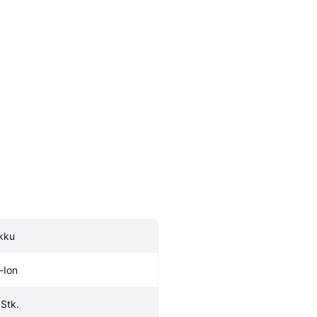
kku
i-Ion
 Stk.