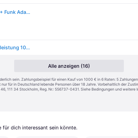
Akku-Kapp-und Gehrungssäge LS003GZ01, 40Volt + Funk Adapter, Kapp- und Gehrungssäge
Makita Akku-Kapp-Gehrungssäge 40V max. Schnittleistung 107 x 363 / 92 x 382 mm, ...
Alle anzeigen (16)
derlich sein. Zahlungsbeispiel für einen Kauf von 1000 € in 6 Raten: 5 Zahlungen
t nur für in Deutschland lebende Personen über 18 Jahre. Vorbehaltlich der Zu
n 46, 111 34 Stockholm, Reg. Nr.: 556737-0431. Siehe Bedingungen und weitere 
für dich interessant sein könnte.