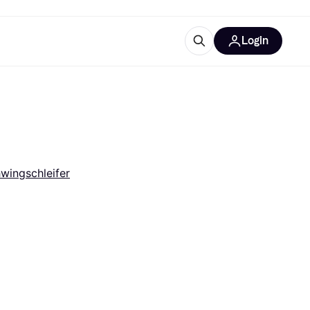
Login
Weitere Informationen
sstattung
M
Was ist Klarna?
Artikel
wingschleifer
tegorien