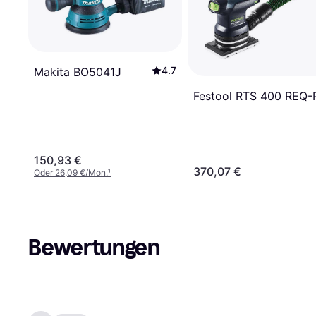
4.7
Makita BO5041J
Festool RTS 400 REQ-
150,93 €
370,07 €
Oder 26,09 €/Mon.
¹
Bewertungen