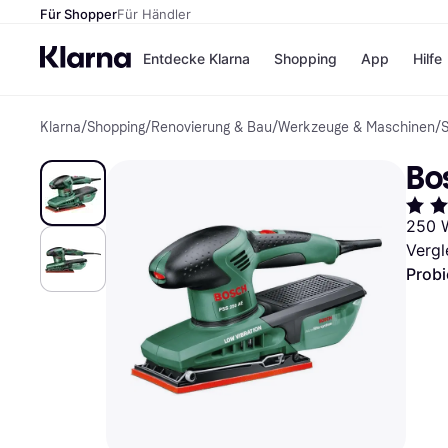
Für Shopper
Für Händler
Entdecke Klarna
Shopping
App
Hilfe
Klarna
/
Shopping
/
Renovierung & Bau
/
Werkzeuge & Maschinen
/
S
Zahlungsmethoden
Shops
Zahlungsmethoden
Kaufla
Bo
Sofort bezahlen
eBay
Bezahle in 3
Temu
Teilzahlungen
Samsu
250 W
Bezahle in bis zu 30
SHEIN
Vergl
Tagen
Ratenzahlung
Probi
Alle Shops