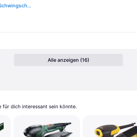
Bosch Home and Garden PSS 250 AE 0603340200 Schwingschleifer inkl. Koffer 250 W 93 x 185 mm
Alle anzeigen (16)
für dich interessant sein könnte.