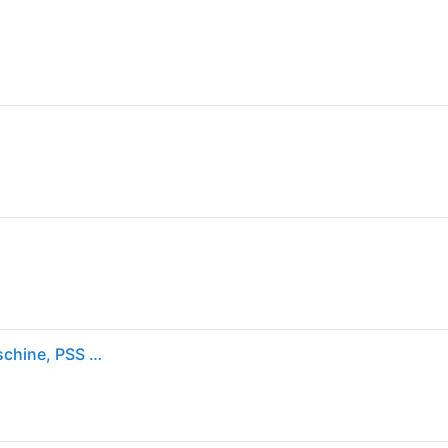
Bosch Home & Garden, Schleifmaschine + Poliermaschine, PSS 250 AE (Schwingschleifer)