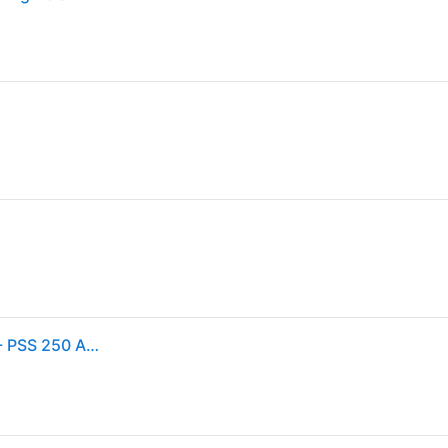
Bosch kabelgebundene Vibrationsschleifmaschine - PSS 250 AE (250W, Aufbewahrungskoffer, Schleifscheiben P80, P120, P180)