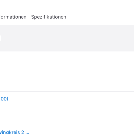
formationen
Spezifikationen
200)
Bosch Schleifmaschine PSS 250 AE (250 Watt, Schwingkreis 2 mm, Schleiffläche 167 cm2, im Koffer)