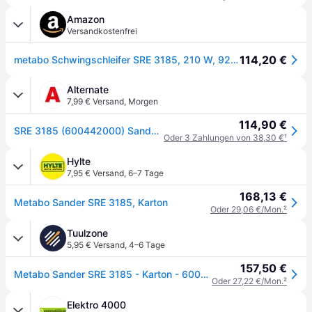
Amazon
Versandkostenfrei
114,20 €
metabo Schwingschleifer SRE 3185, 210 W, 92 x 184 mm Platte
Alternate
7,99 € Versand
,
Morgen
114,90 €
SRE 3185 (600442000) Sander, Schwingschleifer
Oder 3 Zahlungen von 38,30 €
¹
Hylte
7,95 € Versand
,
6–7 Tage
168,13 €
Metabo Sander SRE 3185, Karton
Oder 29,06 €/Mon.
²
Tuulzone
5,95 € Versand
,
4–6 Tage
157,50 €
Metabo Sander SRE 3185 - Karton - 600442000
Oder 27,22 €/Mon.
²
Elektro 4000