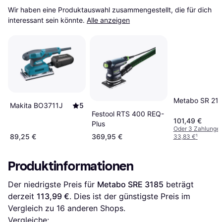
Wir haben eine Produktauswahl zusammengestellt, die für dich 
interessant sein könnte.
Alle anzeigen
Metabo SR 21
Makita BO3711J
5
Festool RTS 400 REQ-
101,49 €
Plus
Oder 3 Zahlunge
89,25 €
369,95 €
33,83 €
¹
Produktinformationen
Der niedrigste Preis für 
Metabo SRE 3185
 beträgt 
derzeit 
113,99 €
. Dies ist der günstigste Preis im 
Vergleich zu 
16
 anderen Shops.
Vergleiche: