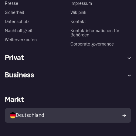
Presse
Impressum
Sicherheit
Wikipink
Datenschutz
Kontakt
Nachhaltigkeit
Kontaktinformationen für
Behörden
Weiterverkaufen
Corporate governance
Privat
Hilfe
Beschwerden
Business
Einloggen
Sicher shoppen mit Klarna
Händlersupport
Entwicklerseite
Mit Klarna einkaufen
Festgeld
Händlerportal
Betriebsstatus
Markt
Klarna App
Datenschutzeinstellungen
Mit Klarna verkaufen
Plattformen und Partner
Shops entdecken
Dein Widerrufsrecht
Deutschland
Käuferschutzrichtlinie