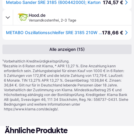
174,57 €
Metabo Sander SRE 3185 (600442000); Karton
Hood.de
Versandkostenfrei
,
2–3 Tage
178,66 €
METABO Oszillationsschleifer SRE 3185 210W 92x184mm REG. OBR
Alle anzeigen (15)
¹
Vorbehaltlich Kreditwürdigkeitsprüfung.
²
Bezahle in 6 Raten mit Klarna, * APR 13,27 %. Eine Anzahlung kann
erforderlich sein. Zahlungsbeispiel für einen Kauf von 1000 € in 6 Raten:
5 Zahlungen von 172,81€ und die letzte Zahlung von 172,79 €. Laufzeit:
6 Monate. TIN 13,27% APR 13,27 %. Gesamtbetrag: 1036,84 €. Zinsen:
36,84 €. Gilt nur für in Deutschland lebende Personen über 18 Jahre.
Vorbehaltlich der Zustimmung von Klarna. Mindestkaufbetrag 25 € und
Höchstbetrag abhängig von der Bonitätsprüfung. Kreditgeber: Klarna Bank
AB (publ), Sveavägen 46, 111 34 Stockholm, Reg. Nr.: 556737-0431. Siehe
Bedingungen und weitere Informationen unter
https://www.klarna.com/de/agb/
.
Ähnliche Produkte