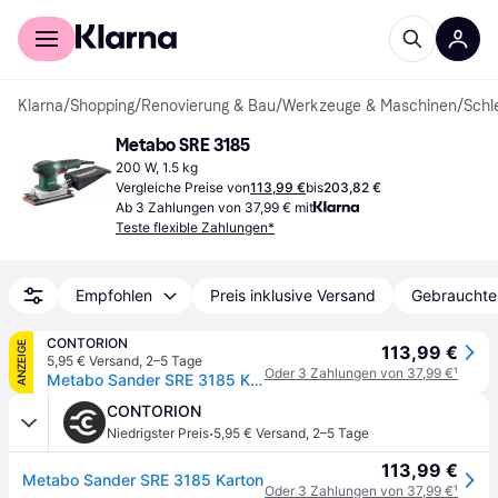
Für Shopper
Für Händler
Klarna
/
Shopping
/
Renovierung & Bau
/
Werkzeuge & Maschinen
/
Schl
Metabo SRE 3185
200 W, 1.5 kg
Vergleiche Preise von
113,99 €
bis
203,82 €
Ab 3 Zahlungen von 37,99 € mit
Teste flexible Zahlungen*
Empfohlen
Preis inklusive Versand
Gebrauchte
CONTORION
ANZEIGE
113,99 €
5,95 € Versand
,
2–5 Tage
Oder 3 Zahlungen von 37,99 €
¹
Metabo Sander SRE 3185 Karton
CONTORION
·
Niedrigster Preis
5,95 € Versand
,
2–5 Tage
113,99 €
Metabo Sander SRE 3185 Karton
Oder 3 Zahlungen von 37,99 €
¹