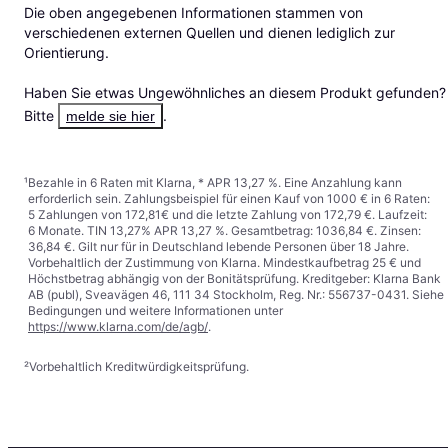
Die oben angegebenen Informationen stammen von 
verschiedenen externen Quellen und dienen lediglich zur 
Orientierung.

Haben Sie etwas Ungewöhnliches an diesem Produkt gefunden? 
Bitte 
.
melde sie hier
¹
Bezahle in 6 Raten mit Klarna, * APR 13,27 %. Eine Anzahlung kann
erforderlich sein. Zahlungsbeispiel für einen Kauf von 1000 € in 6 Raten:
5 Zahlungen von 172,81€ und die letzte Zahlung von 172,79 €. Laufzeit:
6 Monate. TIN 13,27% APR 13,27 %. Gesamtbetrag: 1036,84 €. Zinsen:
36,84 €. Gilt nur für in Deutschland lebende Personen über 18 Jahre.
Vorbehaltlich der Zustimmung von Klarna. Mindestkaufbetrag 25 € und
Höchstbetrag abhängig von der Bonitätsprüfung. Kreditgeber: Klarna Bank
AB (publ), Sveavägen 46, 111 34 Stockholm, Reg. Nr.: 556737-0431. Siehe
Bedingungen und weitere Informationen unter
https://www.klarna.com/de/agb/
.
²
Vorbehaltlich Kreditwürdigkeitsprüfung.