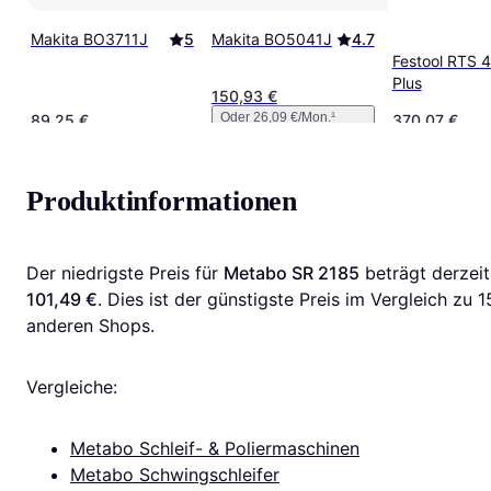
Makita BO3711J
5
Makita BO5041J
4.7
Festool RTS 
Plus
150,93 €
Oder 26,09 €/Mon.
¹
89,25 €
370,07 €
Produktinformationen
Der niedrigste Preis für 
Metabo SR 2185
 be
101,49 €
. Dies ist der günstigste Preis im Vergleich zu 
1
anderen Shops.
Vergleiche:
Metabo Schleif- & Poliermaschinen
Metabo Schwingschleifer