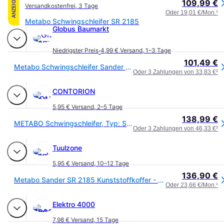
ANZEIGE
109,99 €
Versandkostenfrei
,
3 Tage
Oder 19,01 €/Mon.
¹
Metabo Schwingschleifer SR 2185
Globus Baumarkt
·
Niedrigster Preis
4,99 € Versand
,
1–3 Tage
101,49 €
Metabo Schwingschleifer Sander 210 W mit Koffer
Oder 3 Zahlungen von 33,83 €
²
CONTORION
5,95 € Versand
,
2–5 Tage
138,99 €
METABO Schwingschleifer, Typ: SR2185
Oder 3 Zahlungen von 46,33 €
²
Tuulzone
5,95 € Versand
,
10–12 Tage
136,90 €
Metabo Sander SR 2185 Kunststoffkoffer - 600441500
Oder 23,66 €/Mon.
¹
Elektro 4000
7,98 € Versand
,
15 Tage