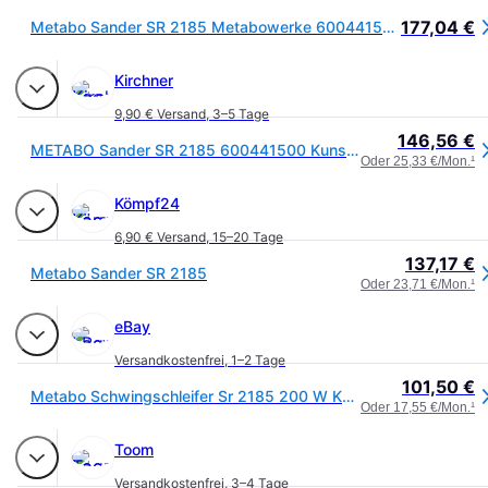
177,04 €
Metabo Sander SR 2185 Metabowerke 600441500
Kirchner
9,90 € Versand
,
3–5 Tage
146,56 €
METABO Sander SR 2185 600441500 Kunststoffkoffer
Oder 25,33 €/Mon.
¹
Kömpf24
6,90 € Versand
,
15–20 Tage
137,17 €
Metabo Sander SR 2185
Oder 23,71 €/Mon.
¹
eBay
Versandkostenfrei
,
1–2 Tage
101,50 €
Metabo Schwingschleifer Sr 2185 200 W Kunststoffkoffer Schleifmaschine
Oder 17,55 €/Mon.
¹
Toom
Versandkostenfrei
,
3–4 Tage