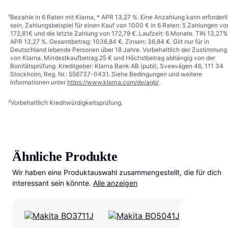
¹
Bezahle in 6 Raten mit Klarna, * APR 13,27 %. Eine Anzahlung kann erforderl
sein. Zahlungsbeispiel für einen Kauf von 1000 € in 6 Raten: 5 Zahlungen vo
172,81€ und die letzte Zahlung von 172,79 €. Laufzeit: 6 Monate. TIN 13,27%
APR 13,27 %. Gesamtbetrag: 1036,84 €. Zinsen: 36,84 €. Gilt nur für in
Deutschland lebende Personen über 18 Jahre. Vorbehaltlich der Zustimmung
von Klarna. Mindestkaufbetrag 25 € und Höchstbetrag abhängig von der
Bonitätsprüfung. Kreditgeber: Klarna Bank AB (publ), Sveavägen 46, 111 34
Stockholm, Reg. Nr.: 556737-0431. Siehe Bedingungen und weitere
Informationen unter
https://www.klarna.com/de/agb/
.
²
Vorbehaltlich Kreditwürdigkeitsprüfung.
Ähnliche Produkte
Wir haben eine Produktauswahl zusammengestellt, die für dich 
interessant sein könnte.
Alle anzeigen