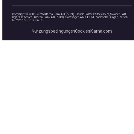
Copyright © 2005-2026 Klarna Bank AB (publ). Headquarters: Stockholm, Sweden. All
rights reserved. Klarna Bank AB (publ). Sveavägen 46, 111 34 Stockholm. Organization
number: 556737-0431
Nutzungsbedingungen
Cookies
Klarna.com