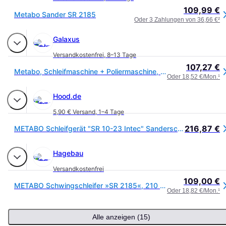
109,99 €
Metabo Sander SR 2185
Oder 3 Zahlungen von 36,66 €
²
Galaxus
Versandkostenfrei
,
8–13 Tage
107,27 €
Metabo, Schleifmaschine + Poliermaschine, Sr 2185 (Schwingschleifer)
Oder 18,52 €/Mon.
¹
Hood.de
5,90 € Versand
,
1–4 Tage
216,87 €
METABO Schleifgerät "SR 10-23 Intec" Sanderschleif im Karton
Hagebau
Versandkostenfrei
109,00 €
METABO Schwingschleifer »SR 2185«, 210 W - gruen
Oder 18,82 €/Mon.
¹
Alle anzeigen (15)