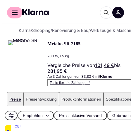
Für Shopper
Für Händler
Klarna
/
Shopping
/
Renovierung & Bau
/
Werkzeuge & Maschi
Metabo SR 2185
200 W, 1.5 kg
Vergleiche Preise von
101,49 €
bis
281,95 €
Ab 3 Zahlungen von 33,83 € mit
Teste flexible Zahlungen*
Preise
Preisentwicklung
Produktinformationen
Spezifikation
Empfohlen
Preis inklusive Versand
Gebrauch
OBI