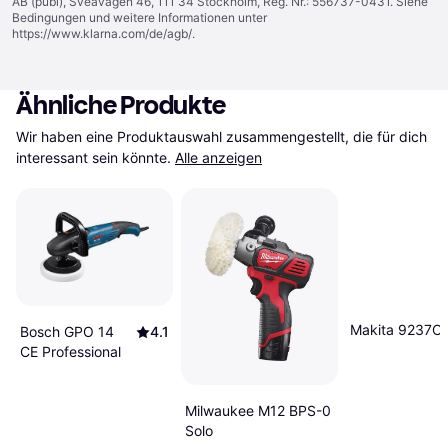
AB (publ), Sveavägen 46, 111 34 Stockholm, Reg. Nr.: 556737-0431. Siehe
Bedingungen und weitere Informationen unter
https://www.klarna.com/de/agb/
.
Ähnliche Produkte
Wir haben eine Produktauswahl zusammengestellt, die für dich 
interessant sein könnte.
Alle anzeigen
Makita 9237C
Bosch GPO 14
4.1
CE Professional
Milwaukee M12 BPS-0
Solo