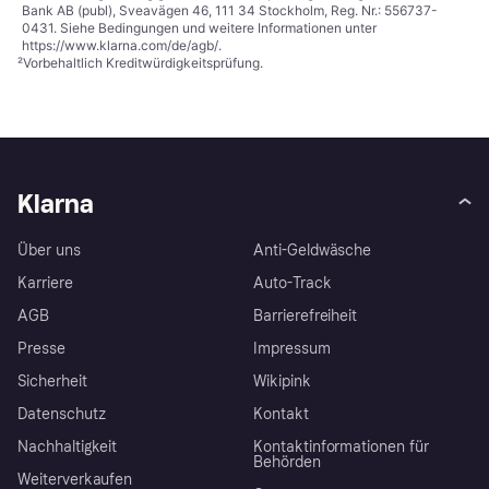
Bank AB (publ), Sveavägen 46, 111 34 Stockholm, Reg. Nr.: 556737-
0431. Siehe Bedingungen und weitere Informationen unter
https://www.klarna.com/de/agb/
.
²
Vorbehaltlich Kreditwürdigkeitsprüfung.
Klarna
Über uns
Anti-Geldwäsche
Karriere
Auto-Track
AGB
Barrierefreiheit
Presse
Impressum
Sicherheit
Wikipink
Datenschutz
Kontakt
Nachhaltigkeit
Kontaktinformationen für
Behörden
Weiterverkaufen