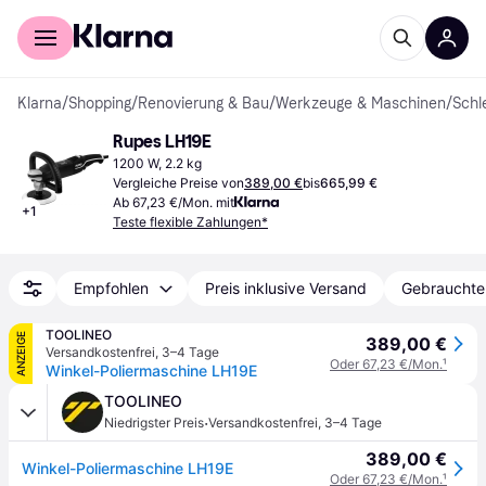
Für Shopper
Für Händler
Klarna
/
Shopping
/
Renovierung & Bau
/
Werkzeuge & Maschinen
/
Schl
Rupes LH19E
1200 W, 2.2 kg
Vergleiche Preise von
389,00 €
bis
665,99 €
Ab 67,23 €/Mon. mit
+
1
Teste flexible Zahlungen*
Empfohlen
Preis inklusive Versand
Gebrauchte
TOOLINEO
ANZEIGE
389,00 €
Versandkostenfrei
,
3–4 Tage
Oder 67,23 €/Mon.
¹
Winkel-Poliermaschine LH19E
TOOLINEO
·
Niedrigster Preis
Versandkostenfrei
,
3–4 Tage
389,00 €
Winkel-Poliermaschine LH19E
Oder 67,23 €/Mon.
¹