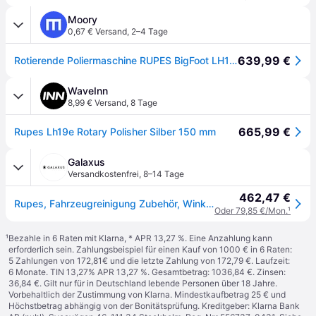
Moory
0,67 € Versand
,
2–4 Tage
639,99 €
Rotierende Poliermaschine RUPES BigFoot LH19E/STD, 1200 W, Ø125 mm (450 - 1700 U/min)
WaveInn
8,99 € Versand
,
8 Tage
665,99 €
Rupes Lh19e Rotary Polisher Silber 150 mm
Galaxus
Versandkostenfrei
,
8–14 Tage
462,47 €
Rupes, Fahrzeugreinigung Zubehör, Winkel-Poliermaschine LH19E Bigfoot mit Ø 125mm Stuetzteller
Oder 79,85 €/Mon.
¹
¹
Bezahle in 6 Raten mit Klarna, * APR 13,27 %. Eine Anzahlung kann
erforderlich sein. Zahlungsbeispiel für einen Kauf von 1000 € in 6 Raten:
5 Zahlungen von 172,81€ und die letzte Zahlung von 172,79 €. Laufzeit:
6 Monate. TIN 13,27% APR 13,27 %. Gesamtbetrag: 1036,84 €. Zinsen:
36,84 €. Gilt nur für in Deutschland lebende Personen über 18 Jahre.
Vorbehaltlich der Zustimmung von Klarna. Mindestkaufbetrag 25 € und
Höchstbetrag abhängig von der Bonitätsprüfung. Kreditgeber: Klarna Bank