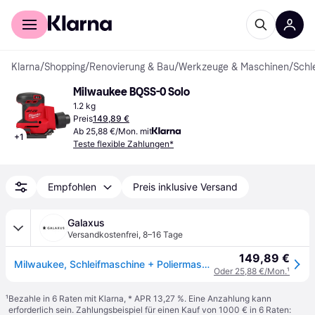
Für Shopper
Für Händler
Klarna
/
Shopping
/
Renovierung & Bau
/
Werkzeuge & Maschinen
/
Schl
Milwaukee BQSS-0 Solo
1.2 kg
Preis
149,89 €
Ab 25,88 €/Mon. mit
+
1
Teste flexible Zahlungen*
Empfohlen
Preis inklusive Versand
Galaxus
Versandkostenfrei
,
8–16 Tage
149,89 €
Milwaukee, Schleifmaschine + Poliermaschine, Akku-Vibrationsschleifer M18 BQSS-0 (Exzenterschleifer)
Oder 25,88 €/Mon.
¹
¹
Bezahle in 6 Raten mit Klarna, * APR 13,27 %. Eine Anzahlung kann
erforderlich sein. Zahlungsbeispiel für einen Kauf von 1000 € in 6 Raten: