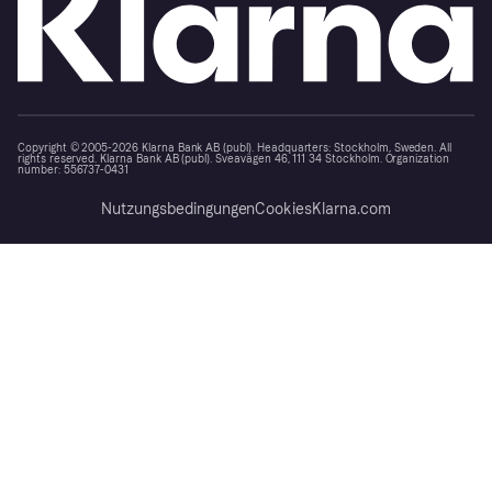
Copyright © 2005-2026 Klarna Bank AB (publ). Headquarters: Stockholm, Sweden. All
rights reserved. Klarna Bank AB (publ). Sveavägen 46, 111 34 Stockholm. Organization
number: 556737-0431
Nutzungsbedingungen
Cookies
Klarna.com