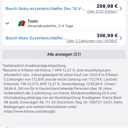
298,98 €
Bosch Akku-exzenterschleifer Gex 18 V-150-3 Solo Version Inkl. L-boxx, Ohne Akku
Oder 51,67 €/Mon.
²
Toom
Versandkostenfrei
,
3–4 Tage
356,99 €
Bosch Akku-Exzenterschleifer 'GEX 18V-150-3 Professional' in L-BOXX
Oder 3 Zahlungen von 118,99 €
¹
Alle anzeigen (21)
¹
Vorbehaltlich Kreditwürdigkeitsprüfung.
²
Bezahle in 6 Raten mit Klarna, * APR 13,27 %. Eine Anzahlung kann
erforderlich sein. Zahlungsbeispiel für einen Kauf von 1000 € in 6 Raten:
5 Zahlungen von 172,81€ und die letzte Zahlung von 172,79 €. Laufzeit:
6 Monate. TIN 13,27% APR 13,27 %. Gesamtbetrag: 1036,84 €. Zinsen:
36,84 €. Gilt nur für in Deutschland lebende Personen über 18 Jahre.
Vorbehaltlich der Zustimmung von Klarna. Mindestkaufbetrag 25 € und
Höchstbetrag abhängig von der Bonitätsprüfung. Kreditgeber: Klarna Bank
AB (publ), Sveavägen 46, 111 34 Stockholm, Reg. Nr.: 556737-0431. Siehe
Bedingungen und weitere Informationen unter
https://www.klarna.com/de/agb/
.