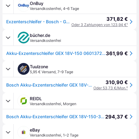
OnBuy
Versandkostenfrei
,
4–6 Tage
371,82 €
Exzenterschleifer - Bosch - GEX 18V-150-3 - 18V - Kabellos - Ergonomisch
Oder 3 Zahlungen von 123,94 €
¹
bücher.de
Versandkostenfrei
361,99 €
Akku-Exzenterschleifer GEX 18V-150 0601372903 Spannung 18 V Exzentrizität 1,5 mm Schleifteller-Ø 150 mm Gewicht 1,4 (ohn
Tuulzone
5,95 € Versand
,
7–9 Tage
310,90 €
Bosch Akku-Exzenterschleifer GEX 18V-150-3, L-BOXX 162 - 0601372903
Oder 53,73 €/Mon.
²
REIDL
Versandkostenfrei
,
Morgen
294,37 €
Bosch Akku-Exzenterschleifer GEX 18V-150-3, incl. Zubehör, L-BOXX
eBay
Versandkostenfrei
,
1–2 Tage