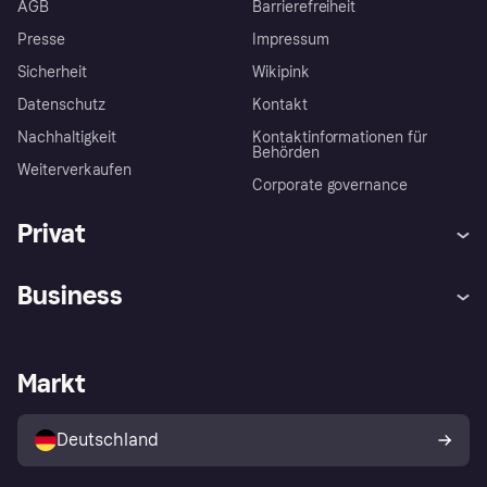
AGB
Barrierefreiheit
Presse
Impressum
Sicherheit
Wikipink
Datenschutz
Kontakt
Nachhaltigkeit
Kontaktinformationen für
Behörden
Weiterverkaufen
Corporate governance
Privat
Hilfe
Beschwerden
Business
Einloggen
Sicher shoppen mit Klarna
Händlersupport
Entwicklerseite
Mit Klarna einkaufen
Festgeld
Händlerportal
Betriebsstatus
Markt
Klarna App
Datenschutzeinstellungen
Mit Klarna verkaufen
Plattformen und Partner
Shops entdecken
Dein Widerrufsrecht
Deutschland
Käuferschutzrichtlinie