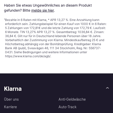
Haben Sie etwas Ungewöhnliches an diesem Produkt 
gefunden? Bitte 
melde sie hier
.
¹
Bezahle in 6 Raten mit Klarna, * APR 13,27 %. Eine Anzahlung kann
erforderlich sein. Zahlungsbeispiel für einen Kauf von 1000 € in 6 Raten:
5 Zahlungen von 172,81€ und die letzte Zahlung von 172,79 €. Laufzeit:
6 Monate. TIN 13,27% APR 13,27 %. Gesamtbetrag: 1036,84 €. Zinsen:
36,84 €. Gilt nur für in Deutschland lebende Personen über 18 Jahre.
Vorbehaltlich der Zustimmung von Klarna. Mindestkaufbetrag 25 € und
Höchstbetrag abhängig von der Bonitätsprüfung. Kreditgeber: Klarna
Bank AB (publ), Sveavägen 46, 111 34 Stockholm, Reg. Nr.: 556737-
0431. Siehe Bedingungen und weitere Informationen unter
https://www.klarna.com/de/agb/
.
Klarna
Über uns
Anti-Geldwäsche
Karriere
Auto-Track