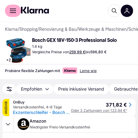
Für Shopper
Für Händler
Klarna
/
Shopping
/
Renovierung & Bau
/
Werkzeuge & Maschinen
/
Schl
Bosch GEX 18V-150-3 Professional Solo
1.4 kg
Vergleiche Preise von
259,99 €
bis
596,80 €
+
2
Probiere flexible Zahlungen mit
Lerne wie
Empfohlen
Preis inklusive Versand
Gebrauchte
OnBuy
ANZEIGE
371,82 €
Versandkostenfrei
,
4–6 Tage
Oder 3 Zahlungen von 123,94 €
¹
Exzenterschleifer - Bosch - GEX 18V-150-3 - 18V - Kabellos - Ergonomisch
Amazon
·
Niedrigster Preis
Versandkostenfrei