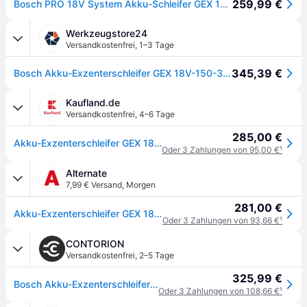
259,99 €
Bosch PRO 18V System Akku-Schleifer GEX 18V-150-3 (inkl. 1x Schleifpapier, 1x Staubbox, 1x Schutzring, L-BOXX 162)
Werkzeugstore24
Versandkostenfrei
,
1–3 Tage
345,39 €
Bosch Akku-Exzenterschleifer GEX 18V-150-3 L-BOXX 162 - 0601372903
Kaufland.de
Versandkostenfrei
,
4–6 Tage
285,00 €
Akku-Exzenterschleifer GEX 18V-150-3 in L-BOXX
Oder 3 Zahlungen von 95,00 €
¹
Alternate
7,99 € Versand
,
Morgen
281,00 €
Akku-Exzenterschleifer GEX 18V-150-3 Professional solo, 18Volt
Oder 3 Zahlungen von 93,66 €
¹
CONTORION
Versandkostenfrei
,
2–5 Tage
325,99 €
Bosch Akku-Exzenterschleifer GEX 18V-150-3 in L-BOXX
Oder 3 Zahlungen von 108,66 €
¹