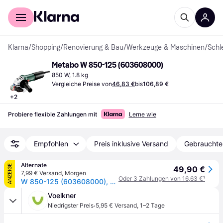
Für Shopper
Für Händler
Klarna
/
Shopping
/
Renovierung & Bau
/
Werkzeuge & Maschinen
/
Schl
Metabo W 850-125 (603608000)
850 W, 1.8 kg
Vergleiche Preise von
46,83 €
bis
106,89 €
+
2
Probiere flexible Zahlungen mit
Lerne wie
Empfohlen
Preis inklusive Versand
Gebrauchte
Alternate
ANZEIGE
49,90 €
7,99 € Versand
,
Morgen
Oder 3 Zahlungen von 16,63 €
¹
W 850-125 (603608000), Winkelschleifer
Voelkner
·
Niedrigster Preis
5,95 € Versand
,
1–2 Tage