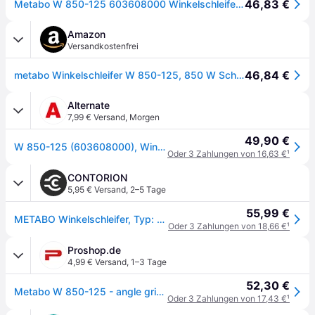
46,83 €
Metabo W 850-125 603608000 Winkelschleifer 125 mm
Amazon
Versandkostenfrei
46,84 €
metabo Winkelschleifer W 850-125, 850 W Schleifer für 125 mm Trennscheibe
Alternate
7,99 € Versand
,
Morgen
49,90 €
W 850-125 (603608000), Winkelschleifer
Oder 3 Zahlungen von 16,63 €
¹
CONTORION
5,95 € Versand
,
2–5 Tage
55,99 €
METABO Winkelschleifer, Typ: W850-125
Oder 3 Zahlungen von 18,66 €
¹
Proshop.de
4,99 € Versand
,
1–3 Tage
52,30 €
Metabo W 850-125 - angle grinder
Oder 3 Zahlungen von 17,43 €
¹