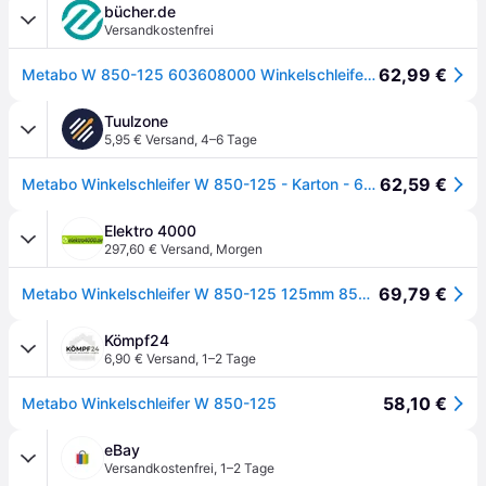
bücher.de
Versandkostenfrei
62,99 €
Metabo W 850-125 603608000 Winkelschleifer 125mm
Tuulzone
5,95 € Versand
,
4–6 Tage
62,59 €
Metabo Winkelschleifer W 850-125 - Karton - 603608000
Elektro 4000
297,60 € Versand
,
Morgen
69,79 €
Metabo Winkelschleifer W 850-125 125mm 850W 11500min-¹ 603608000
Kömpf24
6,90 € Versand
,
1–2 Tage
58,10 €
Metabo Winkelschleifer W 850-125
eBay
Versandkostenfrei
,
1–2 Tage