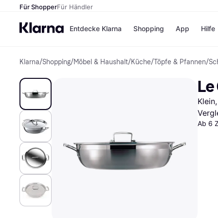
Für Shopper
Für Händler
Entdecke Klarna
Shopping
App
Hilfe
Klarna
/
Shopping
/
Möbel & Haushalt
/
Küche
/
Töpfe & Pfannen
/
Sc
Zahlungsmethoden
Shops
Zahlungsmethoden
Kaufla
Le 
Sofort bezahlen
eBay
Bezahle in 3
Temu
Klein,
Teilzahlungen
Samsu
Bezahle in bis zu 30
SHEIN
Vergl
Tagen
Ab 6 
Ratenzahlung
Alle Shops