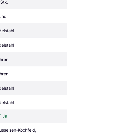
 Stk.
und
delstahl
delstahl
hren
hren
delstahl
delstahl
Ja
usseisen-Kochfeld, 