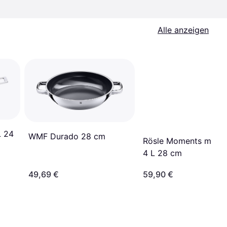
Alle anzeigen
L 24
WMF Durado 28 cm
Rösle Moments mit K
4 L 28 cm
49,69 €
59,90 €