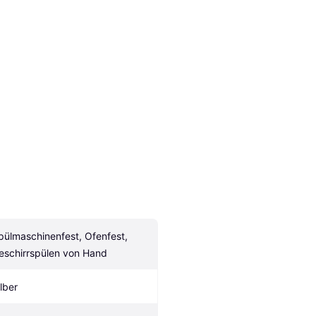
pülmaschinenfest, Ofenfest, 
eschirrspülen von Hand
ilber