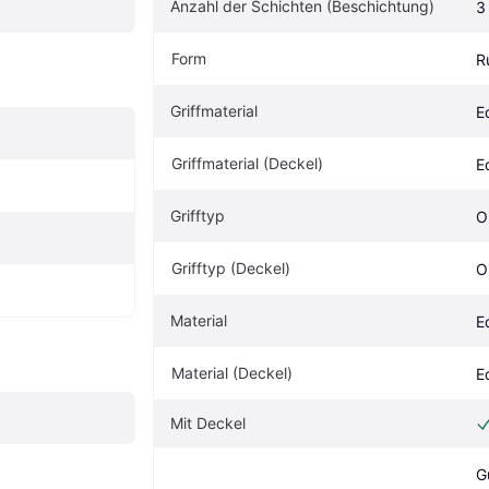
Anzahl der Schichten (Beschichtung)
3
Form
R
Griffmaterial
E
Griffmaterial (Deckel)
E
Grifftyp
O
Grifftyp (Deckel)
O
Material
E
Material (Deckel)
E
Mit Deckel
G