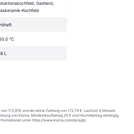
nduktionskochfeld, Gasherd, 
laskeramik-Kochfeld
ntihaft
60.0 °C
.8 L
 von 172,81€ und die letzte Zahlung von 172,79 €. Laufzeit: 6 Monate.
stimmung von Klarna. Mindestkaufbetrag 25 € und Höchstbetrag abhängig
Informationen unter
https://www.klarna.com/de/agb/
.