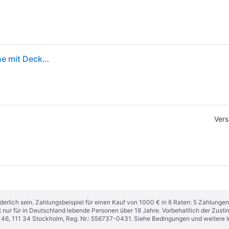
Le Creuset 3-PLY Edelstahl Kochgeschirr Profipfanne mit Deckel 30 cm
Vers
derlich sein. Zahlungsbeispiel für einen Kauf von 1000 € in 6 Raten: 5 Zahlungen
t nur für in Deutschland lebende Personen über 18 Jahre. Vorbehaltlich der Zu
n 46, 111 34 Stockholm, Reg. Nr.: 556737-0431. Siehe Bedingungen und weitere 