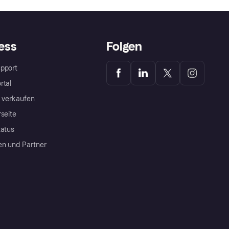
ess
Folgen
pport
rtal
a verkaufen
rseite
tatus
en und Partner