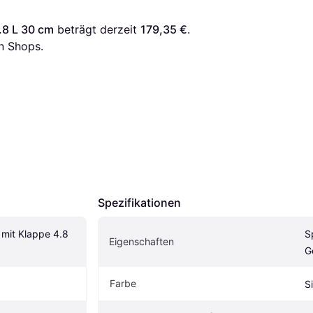
.8 L 30 cm
 beträgt derzeit 
179,35 €
. 
n Shops.
Spezifikationen
mit Klappe 4.8 
S
Eigenschaften
G
Farbe
S