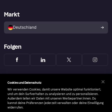
Händlersupport
Entwicklerseite
Mit Klarna einkaufen
Festgeld
Händlerportal
Betriebsstatus
Markt
Klarna App
Datenschutzeinstellungen
Mit Klarna verkaufen
Plattformen und Partner
Shops entdecken
Dein Widerrufsrecht
Deutschland
Käuferschutzrichtlinie
Folgen
Cookies und Datenschutz
Wir verwenden Cookies, damit unsere Website optimal funktioniert,
und um dein Surfverhalten zu analysieren und zu personalisieren.
Außerdem teilen wir Daten mit unseren Werbepartner:innen. Du
kannst deine Präferenzen jederzeit verwalten oder deine Einwilligung
widerrufen.