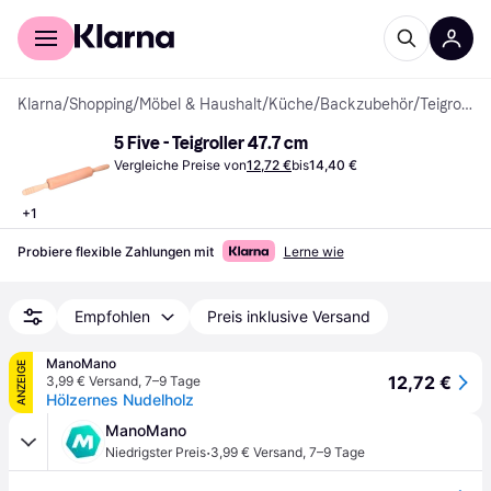
Für Shopper
Für Händler
Klarna
/
Shopping
/
Möbel & Haushalt
/
Küche
/
Backzubehör
/
Teigroller
5 Five - Teigroller 47.7 cm
Vergleiche Preise von
12,72 €
bis
14,40 €
+
1
Probiere flexible Zahlungen mit
Lerne wie
Empfohlen
Preis inklusive Versand
ManoMano
ANZEIGE
12,72 €
3,99 € Versand
,
7–9 Tage
Hölzernes Nudelholz
ManoMano
·
Niedrigster Preis
3,99 € Versand
,
7–9 Tage