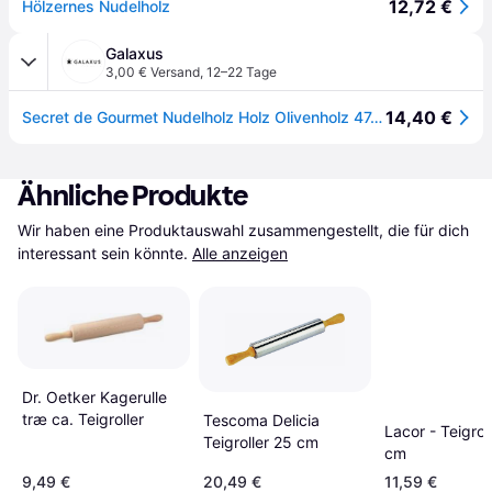
12,72 €
Hölzernes Nudelholz
Galaxus
3,00 € Versand
,
12–22 Tage
14,40 €
Secret de Gourmet Nudelholz Holz Olivenholz 47,7 x 5,3 cm, Wallholz, Braun, Schwarz
Ähnliche Produkte
Wir haben eine Produktauswahl zusammengestellt, die für dich 
interessant sein könnte.
Alle anzeigen
Dr. Oetker Kagerulle
træ ca. Teigroller
Tescoma Delicia
Lacor - Teigrol
Teigroller 25 cm
cm
9,49 €
20,49 €
11,59 €