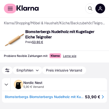
Für Shopper
Für Händler
Klarna
/
Shopping
/
Möbel & Haushalt
/
Küche
/
Backzubehör
/
Teigroller
Blomsterbergs Nudelholz mit Kugellager 
Eiche Teigroller
Preis
53,90 €
Probiere flexible Zahlungen mit
Lerne wie
Empfohlen
Preis inklusive Versand
Nordic Nest
5,90 € Versand
53,90 €
Blomsterbergs Blomsterbergs Nudelholz mit Kugellager Eiche