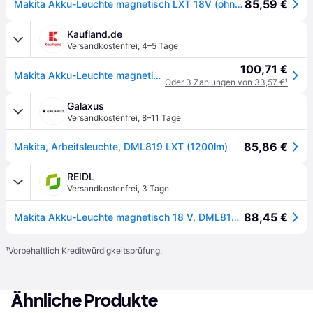
85,59 €
Makita Akku-Leuchte magnetisch LXT 18V (ohne Akku, ohne Ladegerät) - DML819
Kaufland.de
Versandkostenfrei
,
4–5 Tage
100,71 €
Makita Akku-Leuchte magnetisch LXT 18V (ohne Akku, ohne Ladegerät) - DML819
Oder 3 Zahlungen von 33,57 €
¹
Galaxus
Versandkostenfrei
,
8–11 Tage
85,86 €
Makita, Arbeitsleuchte, DML819 LXT (1200lm)
REIDL
Versandkostenfrei
,
3 Tage
88,45 €
Makita Akku-Leuchte magnetisch 18 V, DML819, LXT, max. 1200 lm, incl. Magnetabdeckung
¹
Vorbehaltlich Kreditwürdigkeitsprüfung.
Ähnliche Produkte