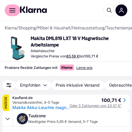
Für Shopper
Für Händler
Klarna
/
Shopping
/
Möbel & Haushalt
/
Heimausstattung
/
Taschenlamp
Makita DML819 LXT 18 V Magnetische 
Arbeitslampe
Arbeitsleuchte
Vergleiche Preise von
85,59 €
bis
100,71 €
Probiere flexible Zahlungen mit
Lerne wie
Empfohlen
Preis inklusive Versand
Gebrauchte
Kaufland.de
ANZEIGE
100,71 €
Versandkostenfrei
,
4–5 Tage
Oder 3 Zahlungen von 33,57 €
¹
Makita Akku-Leuchte magnetisch LXT 18V (ohne Akku, ohne Ladegerät) - DML819
Tuulzone
·
Niedrigster Preis
5,95 € Versand
,
5–7 Tage