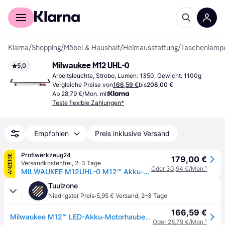
Für Shopper
Für Händler
Klarna
/
Shopping
/
Möbel & Haushalt
/
Heimausstattung
/
Taschenlamp
Milwaukee M12 UHL-0
5,0
Arbeitsleuchte, Strobo, Lumen: 1350, Gewicht: 1100g
Vergleiche Preise von
166,59 €
bis
208,00 €
Ab 28,79 €/Mon. mit
Teste flexible Zahlungen*
Empfohlen
Preis inklusive Versand
Profiwerkzeug24
ANZEIGE
179,00 €
Versandkostenfrei
,
2–3 Tage
Oder 30,94 €/Mon.
¹
MILWAUKEE M12UHL-0 M12™ Akku-Motorhaubenleuchte
Tuulzone
·
Niedrigster Preis
5,95 € Versand
,
2–3 Tage
166,59 €
Milwaukee M12™ LED-Akku-Motorhauben-Leuchte M12 UHL-0 - 4933459432
Oder 28,79 €/Mon.
¹