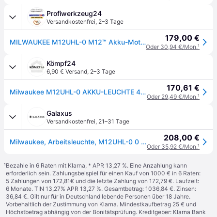
Profiwerkzeug24
Versandkostenfrei
,
2–3 Tage
179,00 €
MILWAUKEE M12UHL-0 M12™ Akku-Motorhaubenleuchte
Oder 30,94 €/Mon.
¹
Kömpf24
6,90 € Versand
,
2–3 Tage
170,61 €
Milwaukee M12UHL-0 AKKU-LEUCHTE 4933459432
Oder 29,49 €/Mon.
¹
Galaxus
Versandkostenfrei
,
21–31 Tage
208,00 €
Milwaukee, Arbeitsleuchte, M12UHL-0 0 Motorleuchte Handleuchte LED (1350lm)
Oder 35,92 €/Mon.
¹
¹
Bezahle in 6 Raten mit Klarna, * APR 13,27 %. Eine Anzahlung kann
erforderlich sein. Zahlungsbeispiel für einen Kauf von 1000 € in 6 Raten:
5 Zahlungen von 172,81€ und die letzte Zahlung von 172,79 €. Laufzeit:
6 Monate. TIN 13,27% APR 13,27 %. Gesamtbetrag: 1036,84 €. Zinsen:
36,84 €. Gilt nur für in Deutschland lebende Personen über 18 Jahre.
Vorbehaltlich der Zustimmung von Klarna. Mindestkaufbetrag 25 € und
Höchstbetrag abhängig von der Bonitätsprüfung. Kreditgeber: Klarna Bank