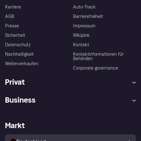
Karriere
Auto-Track
AGB
Barrierefreiheit
Presse
Impressum
Sicherheit
Wikipink
Datenschutz
Kontakt
Nachhaltigkeit
Kontaktinformationen für
Behörden
Weiterverkaufen
Corporate governance
Privat
Hilfe
Beschwerden
Business
Einloggen
Sicher shoppen mit Klarna
Händlersupport
Entwicklerseite
Mit Klarna einkaufen
Festgeld
Händlerportal
Betriebsstatus
Markt
Klarna App
Datenschutzeinstellungen
Mit Klarna verkaufen
Plattformen und Partner
Shops entdecken
Dein Widerrufsrecht