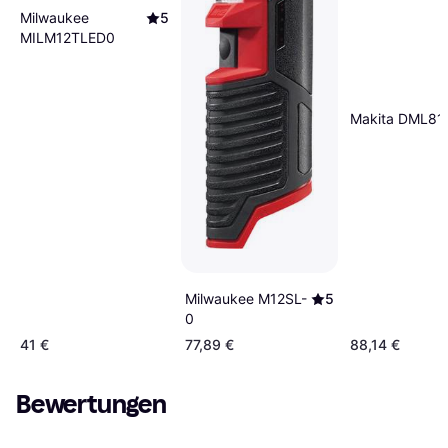
Milwaukee
5
MILM12TLED0
Makita DML81
Milwaukee M12SL-
5
0
41 €
77,89 €
88,14 €
Bewertungen