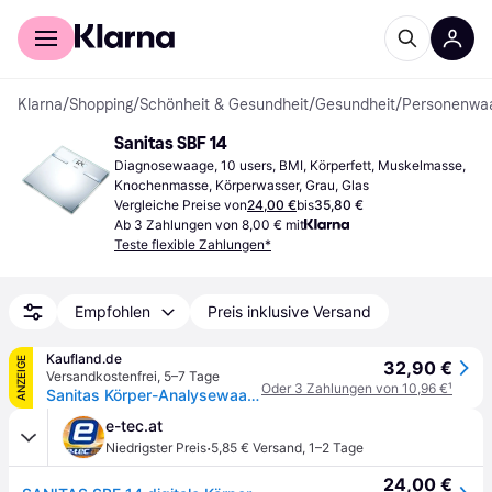
Für Shopper
Für Händler
Klarna
/
Shopping
/
Schönheit & Gesundheit
/
Gesundheit
/
Personenwa
Sanitas SBF 14
Diagnosewaage, 10 users, BMI, Körperfett, Muskelmasse, 
Knochenmasse, Körperwasser, Grau, Glas
Vergleiche Preise von
24,00 €
bis
35,80 €
Ab 3 Zahlungen von 8,00 € mit
Teste flexible Zahlungen*
Empfohlen
Preis inklusive Versand
Kaufland.de
ANZEIGE
32,90 €
Versandkostenfrei
,
5–7 Tage
Oder 3 Zahlungen von 10,96 €
¹
Sanitas Körper-Analysewaage SBF 14 aus Glas, bis 180 kg, Farbe Silber
e-tec.at
·
Niedrigster Preis
5,85 € Versand
,
1–2 Tage
24,00 €