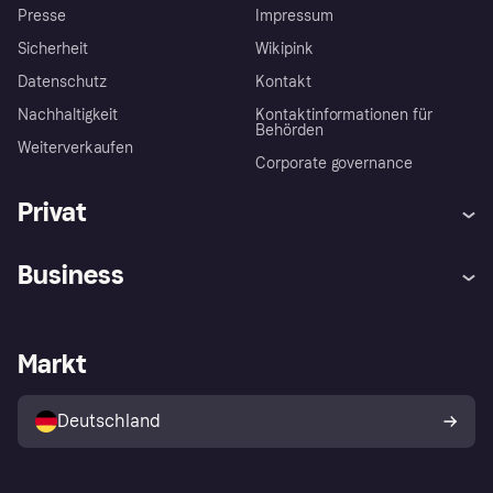
Presse
Impressum
Sicherheit
Wikipink
Datenschutz
Kontakt
Nachhaltigkeit
Kontaktinformationen für
Behörden
Weiterverkaufen
Corporate governance
Privat
Hilfe
Beschwerden
Business
Einloggen
Sicher shoppen mit Klarna
Händlersupport
Entwicklerseite
Mit Klarna einkaufen
Festgeld
Händlerportal
Betriebsstatus
Markt
Klarna App
Datenschutzeinstellungen
Mit Klarna verkaufen
Plattformen und Partner
Shops entdecken
Dein Widerrufsrecht
Deutschland
Käuferschutzrichtlinie