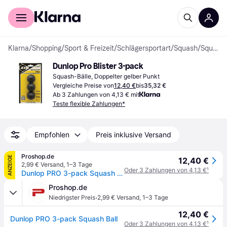
Für Shopper
Für Händler
Klarna
/
Shopping
/
Sport & Freizeit
/
Schlägersportart
/
Squash
/
Squash-Bälle
Dunlop Pro Blister 3-pack
Squash-Bälle, Doppelter gelber Punkt
Vergleiche Preise von
12,40 €
bis
35,32 €
Ab 3 Zahlungen von 4,13 € mit
Teste flexible Zahlungen*
Empfohlen
Preis inklusive Versand
Proshop.de
ANZEIGE
12,40 €
2,99 € Versand
,
1–3 Tage
Oder 3 Zahlungen von 4,13 €
¹
Dunlop PRO 3-pack Squash Ball
Proshop.de
·
Niedrigster Preis
2,99 € Versand
,
1–3 Tage
12,40 €
Dunlop PRO 3-pack Squash Ball
Oder 3 Zahlungen von 4,13 €
¹