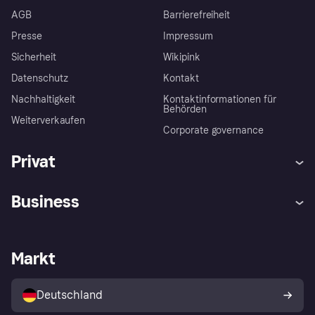
AGB
Barrierefreiheit
Presse
Impressum
Sicherheit
Wikipink
Datenschutz
Kontakt
Nachhaltigkeit
Kontaktinformationen für
Behörden
Weiterverkaufen
Corporate governance
Privat
Hilfe
Beschwerden
Business
Einloggen
Sicher shoppen mit Klarna
Händlersupport
Entwicklerseite
Mit Klarna einkaufen
Festgeld
Händlerportal
Betriebsstatus
Markt
Klarna App
Datenschutzeinstellungen
Mit Klarna verkaufen
Plattformen und Partner
Shops entdecken
Dein Widerrufsrecht
Deutschland
Käuferschutzrichtlinie