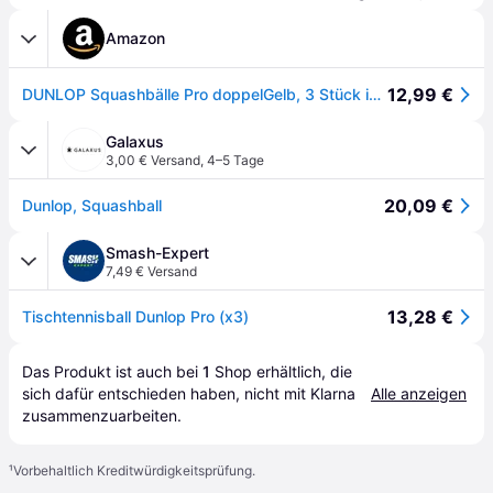
Amazon
12,99 €
DUNLOP Squashbälle Pro doppelGelb, 3 Stück im Blister, Offizieller Turnier-Squashball, schwarz 2 gelbe Punkte
Galaxus
3,00 € Versand
,
4–5 Tage
20,09 €
Dunlop, Squashball
Smash-Expert
7,49 € Versand
13,28 €
Tischtennisball Dunlop Pro (x3)
Das Produkt ist auch bei 
1
Shop
 erhältlich, die 
sich dafür entschieden haben, nicht mit Klarna 
Alle anzeigen
zusammenzuarbeiten.
¹
Vorbehaltlich Kreditwürdigkeitsprüfung.