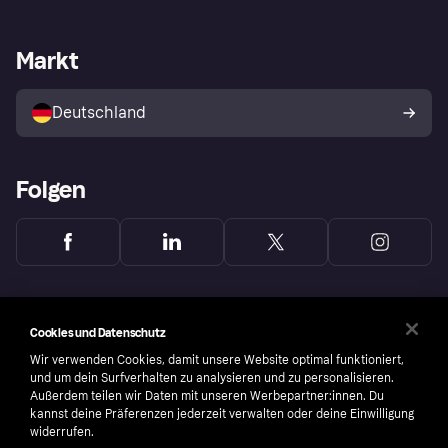
Händlersupport
Entwicklerseite
Mit Klarna einkaufen
Festgeld
Händlerportal
Betriebsstatus
Markt
Klarna App
Datenschutzeinstellungen
Mit Klarna verkaufen
Plattformen und Partner
Shops entdecken
Dein Widerrufsrecht
Deutschland
Käuferschutzrichtlinie
Folgen
Cookies und Datenschutz
Wir verwenden Cookies, damit unsere Website optimal funktioniert,
und um dein Surfverhalten zu analysieren und zu personalisieren.
Außerdem teilen wir Daten mit unseren Werbepartner:innen. Du
kannst deine Präferenzen jederzeit verwalten oder deine Einwilligung
widerrufen.