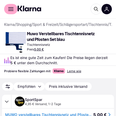
Für Shopper
Für Händler
Klarna
/
Shopping
/
Sport & Freizeit
/
Schlägersportart
/
Tischtennis
/
Tischtennisnetze
Muwo Verstellbares Tischtennisnetz 
und Pfosten Set blau
Tischtennisnetz
Preis
5,00 €
Es ist eine gute Zeit zum Kaufen! Die Preise liegen derzeit 
5 €
 unter dem Durchschnitt.
Probiere flexible Zahlungen mit
Lerne wie
Empfohlen
Preis inklusive Versand
SportSpar
4,95 € Versand
,
1–2 Tage
5,00 €
MUWO verstellbares Tischtennisnetz und Pfosten Set