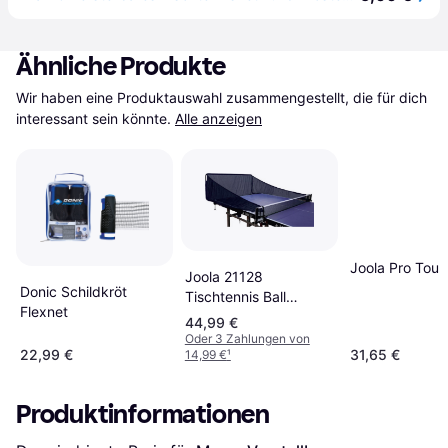
Ähnliche Produkte
Wir haben eine Produktauswahl zusammengestellt, die für dich 
interessant sein könnte.
Alle anzeigen
Joola Pro Tour
Joola 21128
Donic Schildkröt
Tischtennis Ball
Flexnet
Fangnetz iPong
44,99 €
Oder 3 Zahlungen von
22,99 €
31,65 €
14,99 €
¹
Produktinformationen