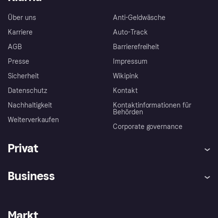
Über uns
Anti-Geldwäsche
Karriere
Auto-Track
AGB
Barrierefreiheit
Presse
Impressum
Sicherheit
Wikipink
Datenschutz
Kontakt
Nachhaltigkeit
Kontaktinformationen für
Behörden
Weiterverkaufen
Corporate governance
Privat
Hilfe
Beschwerden
Business
Einloggen
Sicher shoppen mit Klarna
Händlersupport
Entwicklerseite
Mit Klarna einkaufen
Festgeld
Händlerportal
Betriebsstatus
Markt
Klarna App
Datenschutzeinstellungen