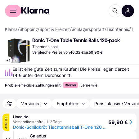
Für Shopper
Für Händler
Klarna
/
Shopping
/
Sport & Freizeit
/
Schlägersportart
/
Tischtennis
/
Tischtennisbälle
Donic T-One Table Tennis Balls 120-pack
Tischtennisball
Vergleiche Preise von
46,32 €
bis
59,90 €
+
1
Es ist eine gute Zeit zum Kaufen! Die Preise liegen derzeit 
14 €
 unter dem Durchschnitt.
Probiere flexible Zahlungen mit
Lerne wie
Versionen
Empfohlen
Preis inklusive Versan
Hood.de
ANZEIGE
59,90 €
Versandkostenfrei
,
1–2 Tage
Donic-Schildkröt Tischtennisball T-One 120 Stk weiß | Tischtennis Bälle TT Tablete
Galaxus