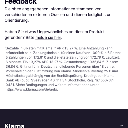
Feedback
Die oben angegebenen Informationen stammen von 
verschiedenen externen Quellen und dienen lediglich zur 
Orientierung.

Haben Sie etwas Ungewöhnliches an diesem Produkt 
gefunden? Bitte 
melde sie hier
.
¹
Bezahle in 6 Raten mit Klarna, * APR 13,27 %. Eine Anzahlung kann
erforderlich sein. Zahlungsbeispiel für einen Kauf von 1000 € in 6 Raten:
5 Zahlungen von 172,81€ und die letzte Zahlung von 172,79 €. Laufzeit:
6 Monate. TIN 13,27% APR 13,27 %. Gesamtbetrag: 1036,84 €. Zinsen:
36,84 €. Gilt nur für in Deutschland lebende Personen über 18 Jahre.
Vorbehaltlich der Zustimmung von Klarna. Mindestkaufbetrag 25 € und
Höchstbetrag abhängig von der Bonitätsprüfung. Kreditgeber: Klarna
Bank AB (publ), Sveavägen 46, 111 34 Stockholm, Reg. Nr.: 556737-
0431. Siehe Bedingungen und weitere Informationen unter
https://www.klarna.com/de/agb/
.
Klarna