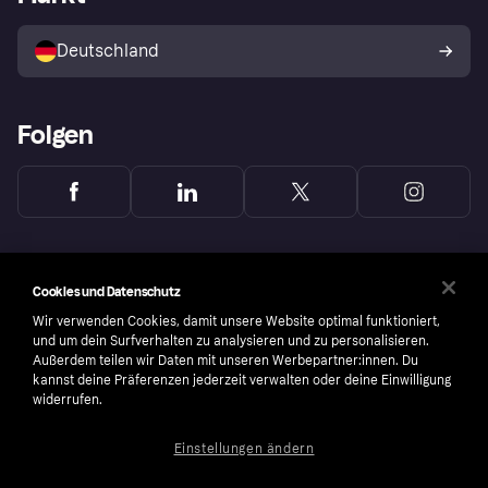
Mit Klarna verkaufen
Plattformen und Partner
Shops entdecken
Dein Widerrufsrecht
Deutschland
Käuferschutzrichtlinie
Folgen
Cookies und Datenschutz
Wir verwenden Cookies, damit unsere Website optimal funktioniert,
und um dein Surfverhalten zu analysieren und zu personalisieren.
Außerdem teilen wir Daten mit unseren Werbepartner:innen. Du
kannst deine Präferenzen jederzeit verwalten oder deine Einwilligung
widerrufen.
Einstellungen ändern
Copyright © 2005-2026 Klarna Bank AB (publ). Headquarters: Stockholm, Sweden. All
rights reserved. Klarna Bank AB (publ). Sveavägen 46, 111 34 Stockholm. Organization