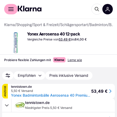
Für Shopper
Für Händler
Klarna
/
Shopping
/
Sport & Freizeit
/
Schlägersportart
/
Badminton
/
Badmintonbälle
Yonex Aerosensa 40 12-pack
Vergleiche Preise von
53,49 €
bis
84,00 €
Probiere flexible Zahlungen mit
Lerne wie
Empfohlen
Preis inklusive Versand
tennistown.de
ANZEIGE
53,49 €
5,50 € Versand
Yonex Badmintonbälle Aerosensa 40 Premium-Gänsefeder weiss Dose 12er
tennistown.de
·
Niedrigster Preis
5,50 € Versand