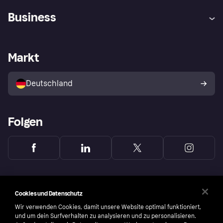
Hilfe
Beschwerden
Business
Einloggen
Sicher shoppen mit Klarna
Händlersupport
Entwicklerseite
Mit Klarna einkaufen
Festgeld
Händlerportal
Betriebsstatus
Markt
Klarna App
Datenschutzeinstellungen
Mit Klarna verkaufen
Plattformen und Partner
Shops entdecken
Dein Widerrufsrecht
Deutschland
Käuferschutzrichtlinie
Folgen
Cookies und Datenschutz
Wir verwenden Cookies, damit unsere Website optimal funktioniert,
und um dein Surfverhalten zu analysieren und zu personalisieren.