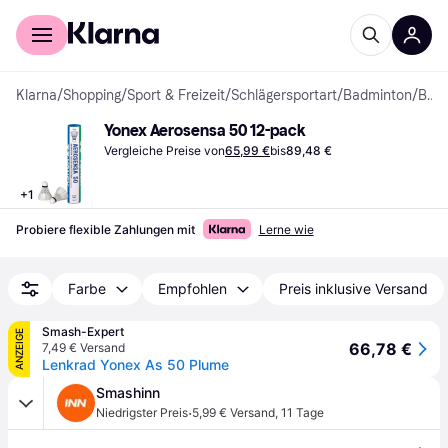
Für Shopper
Für Händler
Klarna
/
Shopping
/
Sport & Freizeit
/
Schlägersportart
/
Badminton
/
Badmintonbälle
Yonex Aerosensa 50 12-pack
Vergleiche Preise von
65,99 €
bis
89,48 €
+
1
Probiere flexible Zahlungen mit
Lerne wie
Farbe
Empfohlen
Preis inklusive Versand
Smash-Expert
ANZEIGE
66,78 €
7,49 € Versand
Lenkrad Yonex As 50 Plume
Smashinn
·
Niedrigster Preis
5,99 € Versand
,
11 Tage