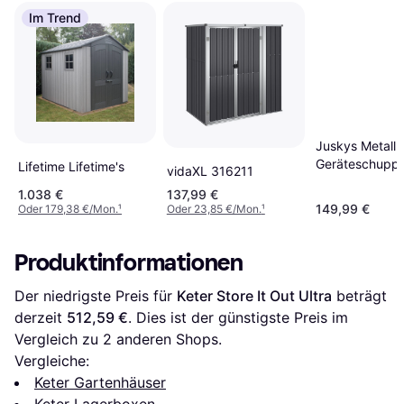
Im Trend
Juskys Metall
Geräteschupp
Lifetime Lifetime's
vidaXL 316211
1.038 €
137,99 €
149,99 €
Oder 179,38 €/Mon.
¹
Oder 23,85 €/Mon.
¹
Produktinformationen
Der niedrigste Preis für 
Keter Store It Out Ultra
 beträgt 
derzeit 
512,59 €
. Dies ist der günstigste Preis im 
Vergleich zu 
2
 anderen Shops.
Vergleiche:
Keter Gartenhäuser