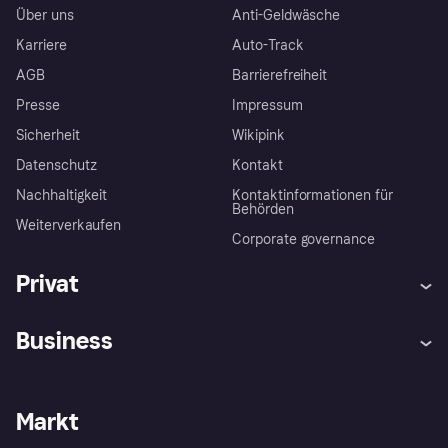
Über uns
Anti-Geldwäsche
Karriere
Auto-Track
AGB
Barrierefreiheit
Presse
Impressum
Sicherheit
Wikipink
Datenschutz
Kontakt
Nachhaltigkeit
Kontaktinformationen für
Behörden
Weiterverkaufen
Corporate governance
Privat
Hilfe
Beschwerden
Business
Einloggen
Sicher shoppen mit Klarna
Händlersupport
Entwicklerseite
Mit Klarna einkaufen
Festgeld
Händlerportal
Betriebsstatus
Markt
Klarna App
Datenschutzeinstellungen
Mit Klarna verkaufen
Plattformen und Partner
Shops entdecken
Dein Widerrufsrecht