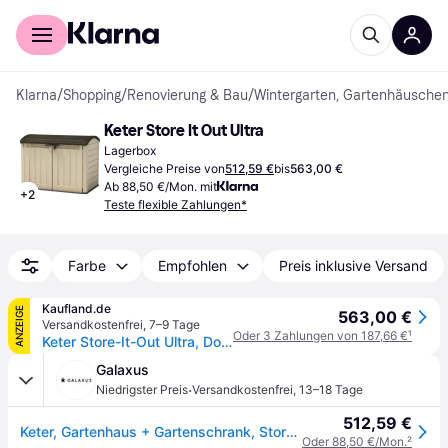
Für Shopper
Für Händler
Klarna
/
Shopping
/
Renovierung & Bau
/
Wintergarten, Gartenhäusche
Keter Store It Out Ultra
Lagerbox
Vergleiche Preise von
512,59 €
bis
563,00 €
Ab 88,50 €/Mon. mit
+
2
Teste flexible Zahlungen*
Farbe
Empfohlen
Preis inklusive Versand
Kaufland.de
ANZEIGE
563,00 €
Versandkostenfrei
,
7–9 Tage
Oder 3 Zahlungen von 187,66 €
¹
Keter Store-It-Out Ultra, Doppel, Schuppendach, Braun, Holz, 2 Tür(en), 1770 mm
Galaxus
·
Niedrigster Preis
Versandkostenfrei
,
13–18 Tage
512,59 €
Keter, Gartenhaus + Gartenschrank, Store It Out Ultra
Oder 88,50 €/Mon.
²