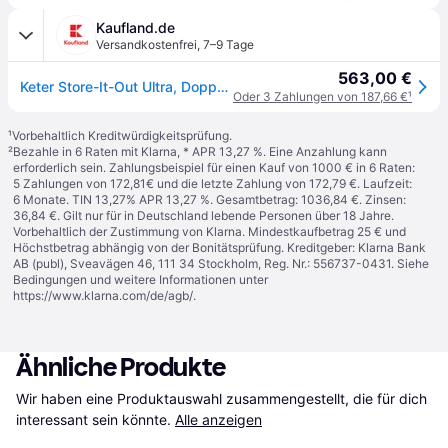
Kaufland.de
Versandkostenfrei
,
7–9 Tage
563,00 €
Keter Store-It-Out Ultra, Doppel, Schuppendach, Braun, Holz, 2 Tür(en), 1770 mm
Oder 3 Zahlungen von 187,66 €
¹
¹
Vorbehaltlich Kreditwürdigkeitsprüfung.
²
Bezahle in 6 Raten mit Klarna, * APR 13,27 %. Eine Anzahlung kann
erforderlich sein. Zahlungsbeispiel für einen Kauf von 1000 € in 6 Raten:
5 Zahlungen von 172,81€ und die letzte Zahlung von 172,79 €. Laufzeit:
6 Monate. TIN 13,27% APR 13,27 %. Gesamtbetrag: 1036,84 €. Zinsen:
36,84 €. Gilt nur für in Deutschland lebende Personen über 18 Jahre.
Vorbehaltlich der Zustimmung von Klarna. Mindestkaufbetrag 25 € und
Höchstbetrag abhängig von der Bonitätsprüfung. Kreditgeber: Klarna Bank
AB (publ), Sveavägen 46, 111 34 Stockholm, Reg. Nr.: 556737-0431. Siehe
Bedingungen und weitere Informationen unter
https://www.klarna.com/de/agb/
.
Ähnliche Produkte
Wir haben eine Produktauswahl zusammengestellt, die für dich 
interessant sein könnte.
Alle anzeigen