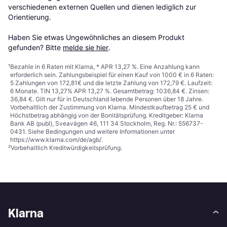
verschiedenen externen Quellen und dienen lediglich zur 
Orientierung.

Haben Sie etwas Ungewöhnliches an diesem Produkt 
gefunden? Bitte 
melde sie hier
.
¹
Bezahle in 6 Raten mit Klarna, * APR 13,27 %. Eine Anzahlung kann
erforderlich sein. Zahlungsbeispiel für einen Kauf von 1000 € in 6 Raten:
5 Zahlungen von 172,81€ und die letzte Zahlung von 172,79 €. Laufzeit:
6 Monate. TIN 13,27% APR 13,27 %. Gesamtbetrag: 1036,84 €. Zinsen:
36,84 €. Gilt nur für in Deutschland lebende Personen über 18 Jahre.
Vorbehaltlich der Zustimmung von Klarna. Mindestkaufbetrag 25 € und
Höchstbetrag abhängig von der Bonitätsprüfung. Kreditgeber: Klarna
Bank AB (publ), Sveavägen 46, 111 34 Stockholm, Reg. Nr.: 556737-
0431. Siehe Bedingungen und weitere Informationen unter
https://www.klarna.com/de/agb/
.
²
Vorbehaltlich Kreditwürdigkeitsprüfung.
Klarna