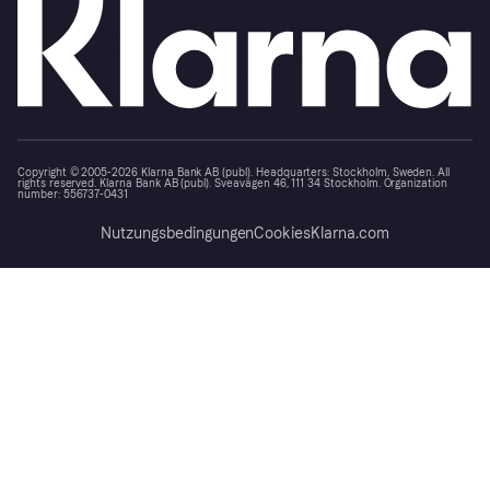
Copyright © 2005-2026 Klarna Bank AB (publ). Headquarters: Stockholm, Sweden. All
rights reserved. Klarna Bank AB (publ). Sveavägen 46, 111 34 Stockholm. Organization
number: 556737-0431
Nutzungsbedingungen
Cookies
Klarna.com