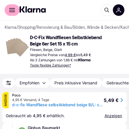
Für Shopper
Für Händler
Klarna
/
Shopping
/
Renovierung & Bau
/
Böden, Wände & Decken
/
Kach
D-C-Fix Wandfliesen Selbstklebend 
Beige 6er Set 15 x 15 cm
Fliesen, Beige, Glatt
Vergleiche Preise von
4,99 €
bis
5,49 €
Ab 3 Zahlungen von 1,66 € mit
Teste flexible Zahlungen*
Empfohlen
Preis inklusive Versand
Gebrauchte
Poco
ANZEIGE
5,49 €
4,95 € Versand
,
4 Tage
d-c-fix Wandfliese selbstklebend beige B/L: ca. 15,25x15,25 cm
Gebraucht ab 
4,95 €
 erhältlich.
Anzeigen
Globus Baumarkt