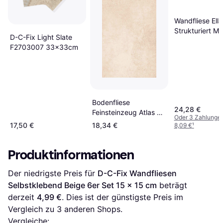
Wandfliese Ell
Strukturiert Ma
D-C-Fix Light Slate
Steingut 30 x
F2703007 33x33cm
Bodenfliese
24,28 €
Feinsteinzeug Atlas 30
Oder 3 Zahlunge
weiß-beige
17,50 €
18,34 €
8,09 €
¹
Produktinformationen
Der niedrigste Preis für 
D-C-Fix Wandfliesen 
Selbstklebend Beige 6er Set 15 x 15 cm
 beträgt 
derzeit 
4,99 €
. Dies ist der günstigste Preis im 
Vergleich zu 
3
 anderen Shops.
Vergleiche: