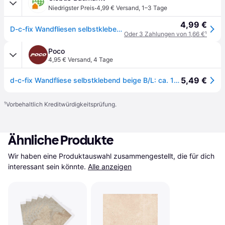
·
Niedrigster Preis
4,99 € Versand
,
1–3 Tage
4,99 €
D-c-fix Wandfliesen selbstklebend Beige 6er Set 15 x 15 cm
Oder 3 Zahlungen von 1,66 €
¹
Poco
4,95 € Versand
,
4 Tage
5,49 €
d-c-fix Wandfliese selbstklebend beige B/L: ca. 15,25x15,25 cm
¹
Vorbehaltlich Kreditwürdigkeitsprüfung.
Ähnliche Produkte
Wir haben eine Produktauswahl zusammengestellt, die für dich 
interessant sein könnte.
Alle anzeigen