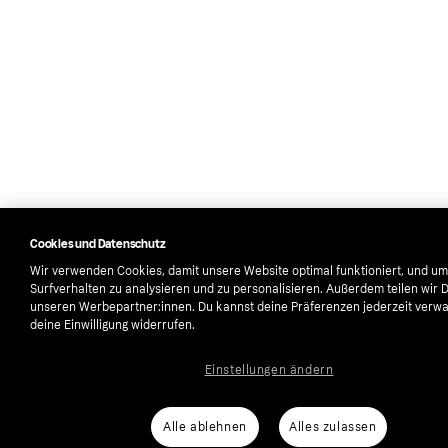
Cookies und Datenschutz
Wir verwenden Cookies, damit unsere Website optimal funktioniert, und um
Surfverhalten zu analysieren und zu personalisieren. Außerdem teilen wir 
unseren Werbepartner:innen. Du kannst deine Präferenzen jederzeit verwa
deine Einwilligung widerrufen.
Einstellungen ändern
Alle ablehnen
Alles zulassen