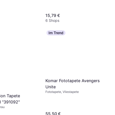
15,79 €
6 Shops
Im Trend
Komar Fototapete Avengers
Unite
urt Vliestapete
Fototapete, Vliestapete
ion Tapete
iß B/L: ca.
,99 €
II "391092"
cm
Grau
55,50 €