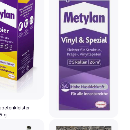
apetenkleister
5 g
Metylan Tapetenkleister