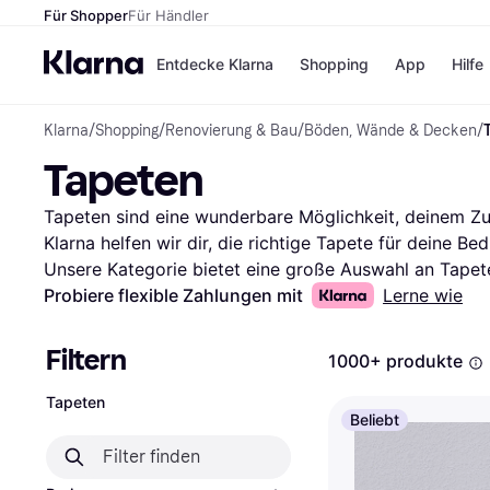
Für Shopper
Für Händler
Entdecke Klarna
Shopping
App
Hilfe
Klarna
/
Shopping
/
Renovierung & Bau
/
Böden, Wände & Decken
/
Zahlungsmethoden
Shops
Tapeten
Zahlungsmethoden
Kaufla
Sofort bezahlen
eBay
Bezahle in 3
Temu
Tapeten sind eine wunderbare Möglichkeit, deinem Zuha
Teilzahlungen
Samsu
Klarna helfen wir dir, die richtige Tapete für deine Bed
Bezahle in bis zu 30
SHEIN
Unsere Kategorie bietet eine große Auswahl an Tapete
Tagen
Filtern durchsuchen kannst. Ob du nach Mustern, Farbe
Probiere flexible Zahlungen mit
Lerne wie
Ratenzahlung
Filter leiten dich schnell zur besten Option. Du kanns
Alle Shops
Bewertungen filtern, um deine Auswahl weiter zu verfe
Filtern
1000+ produkte
zu deinem Stil passt. Lies die Bewertungen anderer N
Erfahrungen zu erfahren und eine gut durchdachte Ent
Tapeten
Beliebt
deine Suche nach der idealen Tapete und finde das D
Mehr über tapeten »