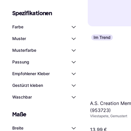
besser für Räu
Design, die lä
auf
kleine Must
nach einer stra
Lichtbeständig
Spezifikationen
ein harmonisch
Tapeten
eine g
Farben der Tape
auch, wie die 
leicht zu reinig
Prüfe auch das
harmoniert.
Farbe
Varianten sind 
Im Trend
Eine gute Qualit
Muster
weniger anfälli
Musterfarbe
Passung
Empfohlener Kleber
Gestürzt kleben
Waschbar
A.S. Creation Mem
(953723)
Maße
Vliestapete, Gemustert
Breite
13,99 €