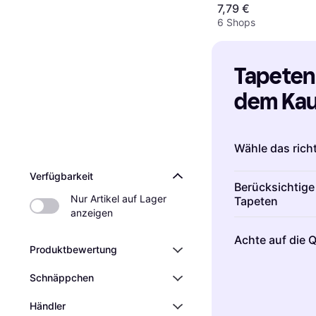
7,79 €
6 Shops
Tapeten: 
dem Kauf
Wähle das richt
Verfügbarkeit
Die Wahl des ri
Berücksichtige
entscheidend,
Nur Artikel auf Lager 
Tapeten
anzeigen
Funktionalität 
Das Muster und
beliebt, da sie
Achte auf die Q
maßgeblich die
sind. Sie sind 
Produktbewertung
Raum größer wi
regelmäßig die
Die Qualität de
Schnäppchen
gemütliche At
Papiertapeten
h
ihrer Langlebi
eignen sich gu
Designs und sin
Händler
Tapeten haben 
nicht überladen