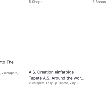
Fototapete
5 Shops
7 Shops
Erfurt Erf
nto The
weiß B/L:
9,19 €
strukturier
A.S. Creation einfarbige
 Vliestapete,
5 Shops
Tapete A.S. Around the world
Vliestapete, Easy up-Tapete, Vinyl,
in Blau 306887
Gemustert