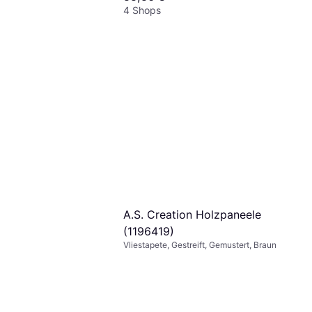
4 Shops
urt Vliestapete
 ca. 53x1500 cm
t
A.S. Creation Holzpaneele
(1196419)
Vliestapete, Gestreift, Gemustert, Braun