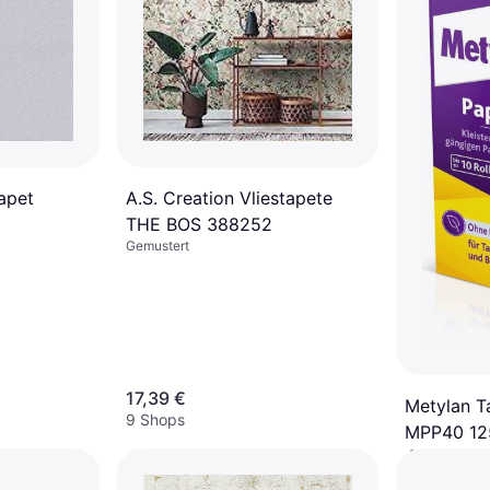
apet
A.S. Creation Vliestapete
THE BOS 388252
Gemustert
17,39 €
Metylan T
9 Shops
MPP40 12
4,54 €
9+ Shops