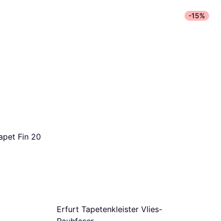
Festool T
-15%
TP 220  
Vliestapete, 
213,90 €
Oder 6 Zahlu
9+ Shops
apet Fin 20
Erfurt Tapetenkleister Vlies-
Rauhfaser