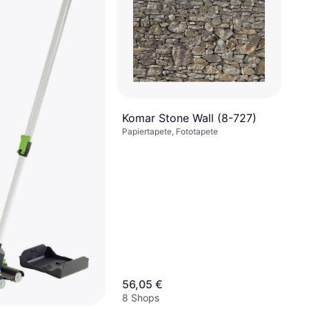
MPVS4 180 g
Vinyltapete, Vinyl
6,40 €
9+ Shops
Komar Stone Wall (8-727)
Papiertapete, Fototapete
56,05 €
8 Shops