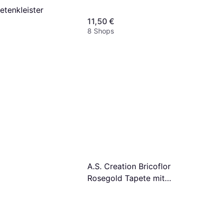
etenkleister
11,50 €
8 Shops
A.S. Creation Bricoflor
Rosegold Tapete mit
Textilstruktur Glitzer Tapete
in Rosa für Mädchenzimmer
und Schlafzimmer