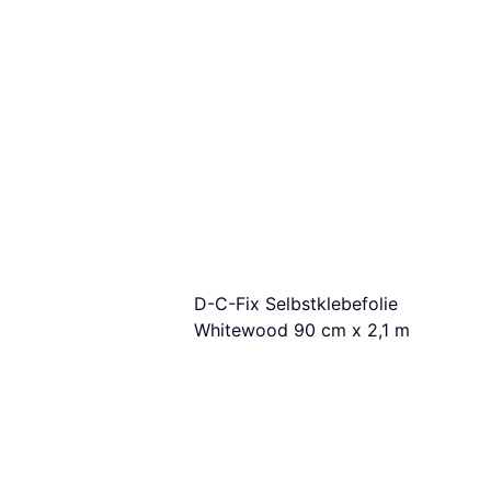
apetenperforierer
495747
Papiertapete
ngen von 36,97 €/Mon.
¹
D-C-Fix Selbstklebefolie
Whitewood 90 cm x 2,1 m