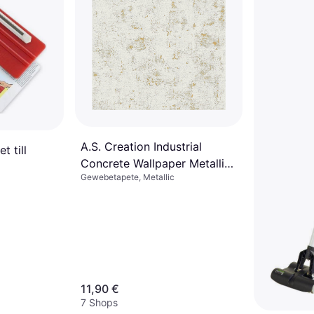
A.S. Creation Industrial
t till
Concrete Wallpaper Metallic
Gewebetapete, Metallic
Gold White 230775
11,90 €
7 Shops