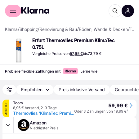
Für Shopper
Für Händler
Klarna
/
Shopping
/
Renovierung & Bau
/
Böden, Wände & Decken
/
Tapeten
Erfurt Thermovlies Premium KlimaTec 
0.75L
Vergleiche Preise von
57,95 €
bis
73,79 €
Probiere flexible Zahlungen mit
Lerne wie
Empfohlen
Preis inklusive Versand
Gebrauchte
Toom
ANZEIGE
59,99 €
8,95 € Versand
,
2–3 Tage
Oder 3 Zahlungen von 19,99 €
¹
Thermovlies 'KlimaTec Premium' weiß 0,75 x 10 m
Amazon
Niedrigster Preis