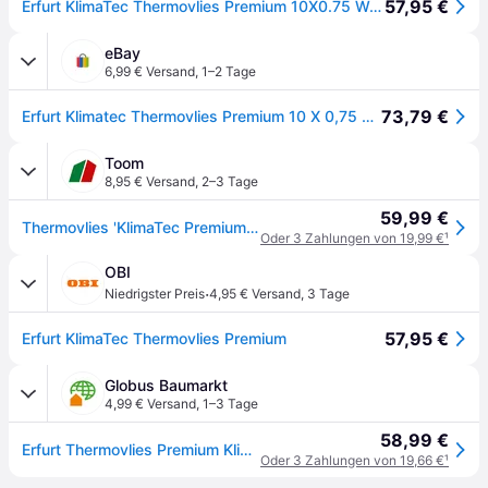
57,95 €
Erfurt KlimaTec Thermovlies Premium 10X0.75 Wärmedämmung Dämmtapete 1000638
eBay
6,99 € Versand
,
1–2 Tage
73,79 €
Erfurt Klimatec Thermovlies Premium 10 X 0,75 M/rolle Tapete Wärmedämmung 7,5m²
Toom
8,95 € Versand
,
2–3 Tage
59,99 €
Thermovlies 'KlimaTec Premium' weiß 0,75 x 10 m
Oder 3 Zahlungen von 19,99 €
¹
OBI
·
Niedrigster Preis
4,95 € Versand
,
3 Tage
57,95 €
Erfurt KlimaTec Thermovlies Premium
Globus Baumarkt
4,99 € Versand
,
1–3 Tage
58,99 €
Erfurt Thermovlies Premium KlimaTec weiß 0,75 x 10 m x 3 mm
Oder 3 Zahlungen von 19,66 €
¹