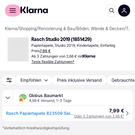
Für Shopper
Für Händler
Klarna
/
Shopping
/
Renovierung & Bau
/
Böden, Wände & Decken
/
Tapeten
Rasch Studio 2019 (1851429)
Papiertapete, Studio 2019, Kindertapete, Einfarbig
Preis
7,99 €
Ab 3 Zahlungen von 2,66 € mit
Teste flexible Zahlungen*
Empfohlen
Preis inklusive Versand
Gebrauchte
Globus Baumarkt
4,99 € Versand
,
1–3 Tage
7,99 €
Rasch Papiertapete 823509 Selection uni Basic 10,05 x 0,53 m
Oder 3 Zahlungen von 2,66 €
¹
¹
Vorbehaltlich Kreditwürdigkeitsprüfung.