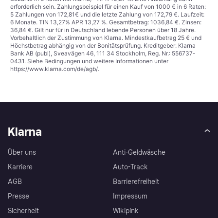
erforderlich sein. Zahlungsbeispiel für einen Kauf von 1000 € in 6 Raten:
5 Zahlungen von 172,81€ und die letzte Zahlung von 172,79 €. Laufzeit:
6 Monate. TIN 13,27% APR 13,27 %. Gesamtbetrag: 1036,84 €. Zinsen:
36,84 €. Gilt nur für in Deutschland lebende Personen über 18 Jahre.
Vorbehaltlich der Zustimmung von Klarna. Mindestkaufbetrag 25 € und
Höchstbetrag abhängig von der Bonitätsprüfung. Kreditgeber: Klarna
Bank AB (publ), Sveavägen 46, 111 34 Stockholm, Reg. Nr.: 556737-
0431. Siehe Bedingungen und weitere Informationen unter
https://www.klarna.com/de/agb/
.
Klarna
Über uns
Anti-Geldwäsche
Karriere
Auto-Track
AGB
Barrierefreiheit
Presse
Impressum
Sicherheit
Wikipink