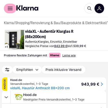
Für Shopper
Für Händler
Klarna
/
Shopping
/
Renovierung & Bau
/
Bauprodukte & Elektroartikel
/
vidaXL - Außentür Klarglas R 
(88x200cm)
Außentür,Klarglas, Einzeltür, Einstellbar
Vergleiche Preise von
943,99 €
bis
1.539,99 €
+
1
Probiere flexible Zahlungen mit
Lerne wie
Empfohlen
Preis inklusive Versand
Hood.de
ANZEIGE
943,99 €
Versandkostenfrei
,
1–3 Tage
vidaXL Haustür Anthrazit 88x200 cm
Hood.de
·
Niedrigster Preis
Versandkostenfrei
,
1–3 Tage