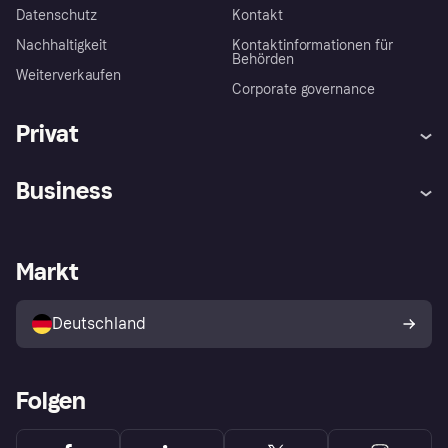
Datenschutz
Kontakt
Nachhaltigkeit
Kontaktinformationen für
Behörden
Weiterverkaufen
Corporate governance
Privat
Hilfe
Beschwerden
Business
Einloggen
Sicher shoppen mit Klarna
Händlersupport
Entwicklerseite
Mit Klarna einkaufen
Festgeld
Händlerportal
Betriebsstatus
Markt
Klarna App
Datenschutzeinstellungen
Mit Klarna verkaufen
Plattformen und Partner
Shops entdecken
Dein Widerrufsrecht
Deutschland
Käuferschutzrichtlinie
Folgen