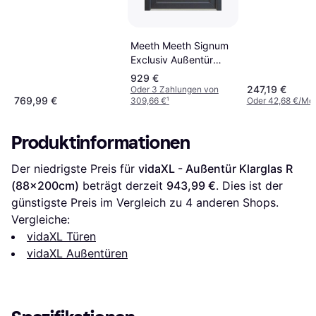
(90x200cm) A
Klarglas (90x
Meeth Meeth Signum
Exclusiv Außentür
Klarglas R (x200cm)
929 €
247,19 €
Oder 3 Zahlungen von
769,99 €
309,66 €
¹
Oder 42,68 €/Mo
Produktinformationen
Der niedrigste Preis für 
vidaXL - Außentür Klarglas R 
(88x200cm)
 beträgt derzeit 
943,99 €
. Dies ist der 
günstigste Preis im Vergleich zu 
4
 anderen Shops.
Vergleiche:
vidaXL Türen
vidaXL Außentüren