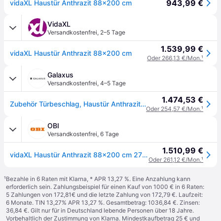
943,99 €
vidaXL Haustür Anthrazit 88x200 cm
VidaXL
Versandkostenfrei
,
2–5 Tage
1.539,99 €
vidaXL Haustür Anthrazit 88x200 cm
Oder 266,13 €/Mon.
¹
Galaxus
Versandkostenfrei
,
4–5 Tage
1.474,53 €
Zubehör Türbeschlag, Haustür Anthrazit 88x200 cm
Oder 254,57 €/Mon.
¹
OBI
Versandkostenfrei
,
6 Tage
1.510,99 €
vidaXL Haustür Anthrazit 88x200 cm 279193
Oder 261,12 €/Mon.
¹
¹
Bezahle in 6 Raten mit Klarna, * APR 13,27 %. Eine Anzahlung kann
erforderlich sein. Zahlungsbeispiel für einen Kauf von 1000 € in 6 Raten:
5 Zahlungen von 172,81€ und die letzte Zahlung von 172,79 €. Laufzeit:
6 Monate. TIN 13,27% APR 13,27 %. Gesamtbetrag: 1036,84 €. Zinsen:
36,84 €. Gilt nur für in Deutschland lebende Personen über 18 Jahre.
Vorbehaltlich der Zustimmung von Klarna. Mindestkaufbetrag 25 € und