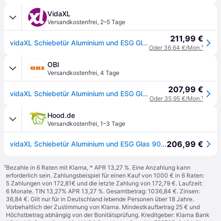
VidaXL
Versandkostenfrei
,
2–5 Tage
211,99 €
vidaXL Schiebetür Aluminium und ESG Glas 90x205 cm Schwarz
Oder 36,64 €/Mon.
¹
OBI
Versandkostenfrei
,
4 Tage
207,99 €
vidaXL Schiebetür Aluminium und ESG Glas 90x205 cm Schwarz 288065
Oder 35,95 €/Mon.
¹
Hood.de
Versandkostenfrei
,
1–3 Tage
206,99 €
vidaXL Schiebetür Aluminium und ESG Glas 90x205 cm Schwarz
¹
Bezahle in 6 Raten mit Klarna, * APR 13,27 %. Eine Anzahlung kann
erforderlich sein. Zahlungsbeispiel für einen Kauf von 1000 € in 6 Raten:
5 Zahlungen von 172,81€ und die letzte Zahlung von 172,79 €. Laufzeit:
6 Monate. TIN 13,27% APR 13,27 %. Gesamtbetrag: 1036,84 €. Zinsen:
36,84 €. Gilt nur für in Deutschland lebende Personen über 18 Jahre.
Vorbehaltlich der Zustimmung von Klarna. Mindestkaufbetrag 25 € und
Höchstbetrag abhängig von der Bonitätsprüfung. Kreditgeber: Klarna Bank