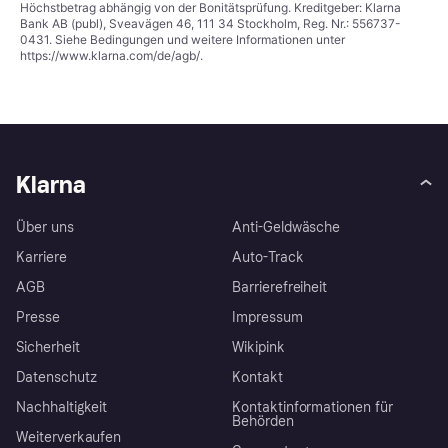
Höchstbetrag abhängig von der Bonitätsprüfung. Kreditgeber: Klarna
Bank AB (publ), Sveavägen 46, 111 34 Stockholm, Reg. Nr.: 556737-
0431. Siehe Bedingungen und weitere Informationen unter
https://www.klarna.com/de/agb/
.
Klarna
Über uns
Anti-Geldwäsche
Karriere
Auto-Track
AGB
Barrierefreiheit
Presse
Impressum
Sicherheit
Wikipink
Datenschutz
Kontakt
Nachhaltigkeit
Kontaktinformationen für
Behörden
Weiterverkaufen