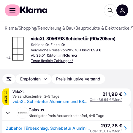
Für Shopper
Für Händler
Klarna
/
Shopping
/
Renovierung & Bau
/
Bauprodukte & Elektroartikel
/
vidaXL 3056798 Schiebetür (90x205cm)
Schiebetür, Einzeltür
Vergleiche Preise von
202,78 €
bis
211,99 €
Ab 35,01 €/Mon. mit
+
4
Teste flexible Zahlungen*
Empfohlen
Preis inklusive Versand
VidaXL
ANZEIGE
211,99 €
Versandkostenfrei
,
2–5 Tage
Oder 36,64 €/Mon.
¹
vidaXL Schiebetür Aluminium und ESG Glas 90x205 cm Schwarz
Galaxus
·
Niedrigster Preis
Versandkostenfrei
,
4–5 Tage
202,78 €
Zubehör Türbeschlag, Schiebetür Aluminium und ESG Glas 90x205 cm Schwarz
Oder 35,01 €/Mon.
¹