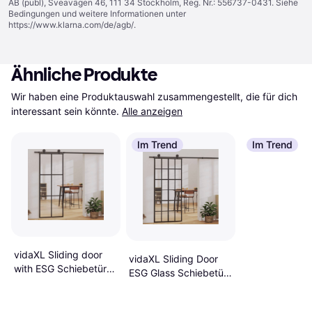
AB (publ), Sveavägen 46, 111 34 Stockholm, Reg. Nr.: 556737-0431. Siehe
Bedingungen und weitere Informationen unter
https://www.klarna.com/de/agb/
.
Ähnliche Produkte
Wir haben eine Produktauswahl zusammengestellt, die für dich 
interessant sein könnte.
Alle anzeigen
Im Trend
Im Trend
vidaXL Sliding door
vidaXL Sliding Door
with ESG Schiebetür
ESG Glass Schiebetür
Klarglas (x210cm)
Klarglas (90x)