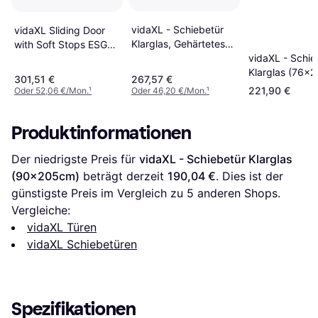
vidaXL - Schiebetür
vidaXL Sliding Door
Klarglas, Gehärtetes
with Soft Stops ESG
vidaXL - Schie
Glas, Mattiertes Glas
Schiebetür Klarglas
Klarglas (76x
(90x205cm)
(x)
301,51 €
267,57 €
221,90 €
Oder 52,06 €/Mon.
¹
Oder 46,20 €/Mon.
¹
Produktinformationen
Der niedrigste Preis für 
vidaXL - Schiebetür Klarglas 
(90x205cm)
 beträgt derzeit 
190,04 €
. Dies ist der 
günstigste Preis im Vergleich zu 
5
 anderen Shops.
Vergleiche:
vidaXL Türen
vidaXL Schiebetüren
Spezifikationen