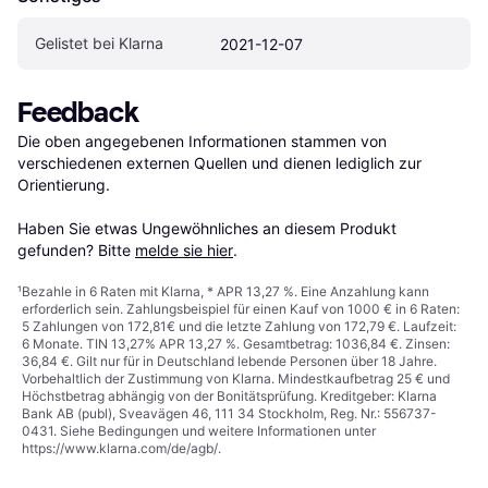
Gelistet bei Klarna
2021-12-07
Feedback
Die oben angegebenen Informationen stammen von 
verschiedenen externen Quellen und dienen lediglich zur 
Orientierung.

Haben Sie etwas Ungewöhnliches an diesem Produkt 
gefunden? Bitte 
melde sie hier
.
¹
Bezahle in 6 Raten mit Klarna, * APR 13,27 %. Eine Anzahlung kann
erforderlich sein. Zahlungsbeispiel für einen Kauf von 1000 € in 6 Raten:
5 Zahlungen von 172,81€ und die letzte Zahlung von 172,79 €. Laufzeit:
6 Monate. TIN 13,27% APR 13,27 %. Gesamtbetrag: 1036,84 €. Zinsen:
36,84 €. Gilt nur für in Deutschland lebende Personen über 18 Jahre.
Vorbehaltlich der Zustimmung von Klarna. Mindestkaufbetrag 25 € und
Höchstbetrag abhängig von der Bonitätsprüfung. Kreditgeber: Klarna
Bank AB (publ), Sveavägen 46, 111 34 Stockholm, Reg. Nr.: 556737-
0431. Siehe Bedingungen und weitere Informationen unter
https://www.klarna.com/de/agb/
.