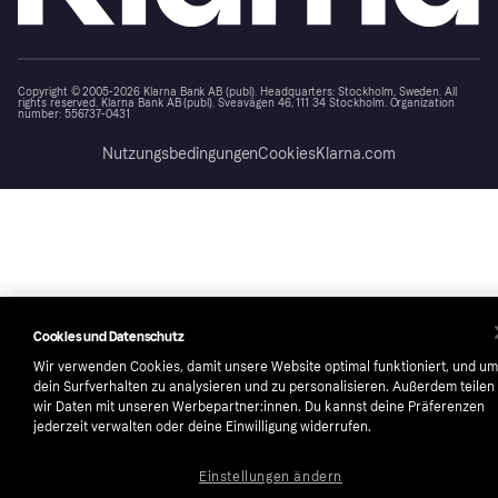
Copyright © 2005-2026 Klarna Bank AB (publ). Headquarters: Stockholm, Sweden. All
rights reserved. Klarna Bank AB (publ). Sveavägen 46, 111 34 Stockholm. Organization
number: 556737-0431
Nutzungsbedingungen
Cookies
Klarna.com
Cookies und Datenschutz
Wir verwenden Cookies, damit unsere Website optimal funktioniert, und um
dein Surfverhalten zu analysieren und zu personalisieren. Außerdem teilen
wir Daten mit unseren Werbepartner:innen. Du kannst deine Präferenzen
jederzeit verwalten oder deine Einwilligung widerrufen.
Einstellungen ändern