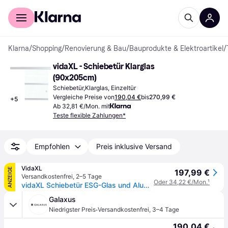
Für Shopper
Für Händler
Klarna
/
Shopping
/
Renovierung & Bau
/
Bauprodukte & Elektroartikel
/
vidaXL - Schiebetür Klarglas 
(90x205cm)
Schiebetür,Klarglas, Einzeltür
Vergleiche Preise von
190,04 €
bis
270,99 €
+
5
Ab 32,81 €/Mon. mit
Teste flexible Zahlungen*
Empfohlen
Preis inklusive Versand
VidaXL
ANZEIGE
197,99 €
Versandkostenfrei
,
2–5 Tage
Oder 34,22 €/Mon.
¹
vidaXL Schiebetür ESG-Glas und Aluminium 90x205 cm Silbern
Galaxus
·
Niedrigster Preis
Versandkostenfrei
,
3–4 Tage
190,04 €