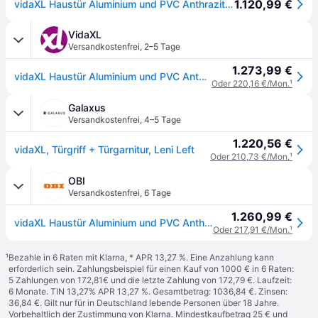
1.120,99 €
vidaXL Haustür Aluminium und PVC Anthrazit 100x200 cm
VidaXL
Versandkostenfrei
,
2–5 Tage
1.273,99 €
vidaXL Haustür Aluminium und PVC Anthrazit 100x200 cm
Oder 220,16 €/Mon.
¹
Galaxus
Versandkostenfrei
,
4–5 Tage
1.220,56 €
vidaXL, Türgriff + Türgarnitur, Leni Left
Oder 210,73 €/Mon.
¹
OBI
Versandkostenfrei
,
6 Tage
1.260,99 €
vidaXL Haustür Aluminium und PVC Anthrazit 100x200 cm 3056827
Oder 217,91 €/Mon.
¹
¹
Bezahle in 6 Raten mit Klarna, * APR 13,27 %. Eine Anzahlung kann
erforderlich sein. Zahlungsbeispiel für einen Kauf von 1000 € in 6 Raten:
5 Zahlungen von 172,81€ und die letzte Zahlung von 172,79 €. Laufzeit:
6 Monate. TIN 13,27% APR 13,27 %. Gesamtbetrag: 1036,84 €. Zinsen:
36,84 €. Gilt nur für in Deutschland lebende Personen über 18 Jahre.
Vorbehaltlich der Zustimmung von Klarna. Mindestkaufbetrag 25 € und