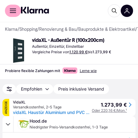
Für Shopper
Für Händler
Klarna
/
Shopping
/
Renovierung & Bau
/
Bauprodukte & Elektroartikel
/
vidaXL - Außentür R (100x200cm)
Außentür, Einzeltür, Einstellbar
Vergleiche Preise von
1.120,99 €
bis
1.273,99 €
Probiere flexible Zahlungen mit
Lerne wie
Empfohlen
Preis inklusive Versand
VidaXL
ANZEIGE
1.273,99 €
Versandkostenfrei
,
2–5 Tage
Oder 220,16 €/Mon.
¹
vidaXL Haustür Aluminium und PVC Anthrazit 100x200 cm
Hood.de
·
Niedrigster Preis
Versandkostenfrei
,
1–3 Tage