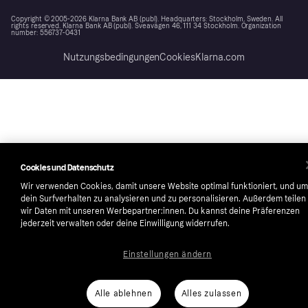
Copyright © 2005-2026 Klarna Bank AB (publ). Headquarters: Stockholm, Sweden. All
rights reserved. Klarna Bank AB (publ). Sveavägen 46, 111 34 Stockholm. Organization
number: 556737-0431
Nutzungsbedingungen
Cookies
Klarna.com
Cookies und Datenschutz
Wir verwenden Cookies, damit unsere Website optimal funktioniert, und um
dein Surfverhalten zu analysieren und zu personalisieren. Außerdem teilen
wir Daten mit unseren Werbepartner:innen. Du kannst deine Präferenzen
jederzeit verwalten oder deine Einwilligung widerrufen.
Einstellungen ändern
Alle ablehnen
Alles zulassen