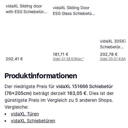
vidaXL Sliding door
vidaXL Sliding Door
with ESG Schiebetür
ESG Glass Schiebetür
Klarglas (x210cm)
Klarglas (90x)
vidaXL 30567
Schiebetür
(90x205cm)
181,71 €
202,78 €
202,41 €
Oder 31,38 €/Mon.
¹
Oder 35,01 €/Mo
Produktinformationen
Der niedrigste Preis für 
vidaXL 151666 Schiebetür 
(76x205cm)
 beträgt derzeit 
163,05 €
. Dies ist der 
günstigste Preis im Vergleich zu 
5
 anderen Shops.
Vergleiche:
vidaXL Türen
vidaXL Schiebetüren