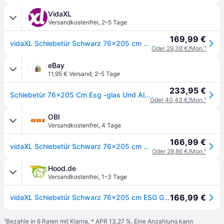
VidaXL
Versandkostenfrei
,
2–5 Tage
169,99 €
vidaXL Schiebetür Schwarz 76x205 cm ESG Glas und Aluminium
Oder 29,38 €/Mon.
¹
eBay
11,95 € Versand
,
2–5 Tage
233,95 €
Schiebetür 76x205 Cm Esg -glas Und Aluminiumschwarz
Oder 40,43 €/Mon.
¹
OBI
Versandkostenfrei
,
4 Tage
166,99 €
vidaXL Schiebetür Schwarz 76x205 cm ESG Glas und Aluminium 151666
Oder 28,86 €/Mon.
¹
Hood.de
Versandkostenfrei
,
1–3 Tage
166,99 €
vidaXL Schiebetür Schwarz 76x205 cm ESG Glas und Aluminium
¹
Bezahle in 6 Raten mit Klarna, * APR 13,27 %. Eine Anzahlung kann