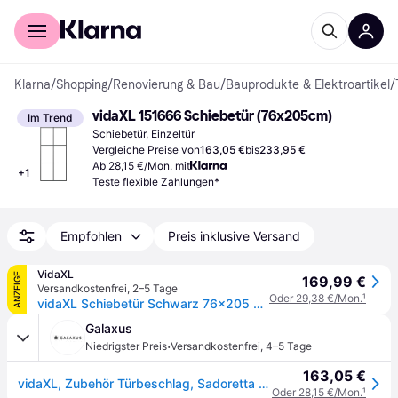
Für Shopper
Für Händler
Klarna
/
Shopping
/
Renovierung & Bau
/
Bauprodukte & Elektroartikel
/
vidaXL 151666 Schiebetür (76x205cm)
Im Trend
Schiebetür, Einzeltür
Vergleiche Preise von
163,05 €
bis
233,95 €
Ab 28,15 €/Mon. mit
+
1
Teste flexible Zahlungen*
Empfohlen
Preis inklusive Versand
VidaXL
ANZEIGE
169,99 €
Versandkostenfrei
,
2–5 Tage
Oder 29,38 €/Mon.
¹
vidaXL Schiebetür Schwarz 76x205 cm ESG Glas und Aluminium
Galaxus
·
Niedrigster Preis
Versandkostenfrei
,
4–5 Tage
163,05 €
vidaXL, Zubehör Türbeschlag, Sadoretta (Transparent)
Oder 28,15 €/Mon.
¹