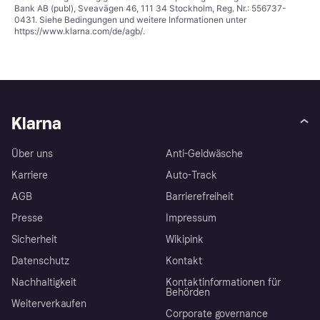
Bank AB (publ), Sveavägen 46, 111 34 Stockholm, Reg. Nr.: 556737-
0431. Siehe Bedingungen und weitere Informationen unter
https://www.klarna.com/de/agb/
.
Klarna
Über uns
Anti-Geldwäsche
Karriere
Auto-Track
AGB
Barrierefreiheit
Presse
Impressum
Sicherheit
Wikipink
Datenschutz
Kontakt
Nachhaltigkeit
Kontaktinformationen für
Behörden
Weiterverkaufen
Corporate governance