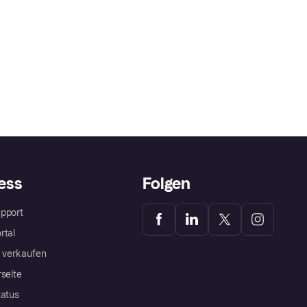
ess
Folgen
pport
rtal
a verkaufen
rseite
tatus