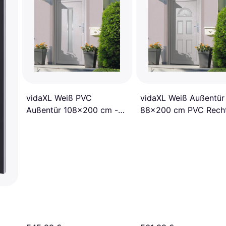
vidaXL Weiß PVC
vidaXL Weiß Außentür
Außentür 108x200 cm -
88x200 cm PVC Rech
Rechtsanschlag Außentür
Außentür R (x200cm)
R (90x)