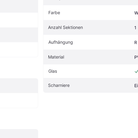
Farbe
W
Anzahl Sektionen
1
Aufhängung
R
Material
P
Glas
Scharniere
E