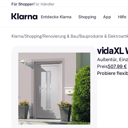
Für Shopper
Für Händler
Entdecke Klarna
Shopping
App
Hilfe
Klarna
/
Shopping
/
Renovierung & Bau
/
Bauprodukte & Elektroarti
Zahlungsmethoden
Shops
Zahlungsmethoden
Kaufla
vidaXL 
Sofort bezahlen
eBay
Bezahle in 3 Teilzahlunge
Temu
Außentür, Einze
Bezahle in bis zu 30 Tage
Samsu
Ratenzahlung
SHEIN
Preis
507,99 €
Probiere flexi
Alle Shops