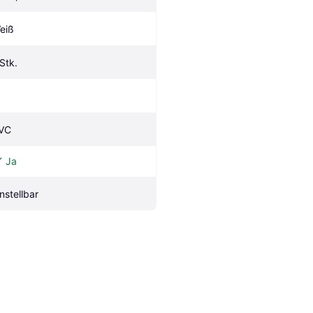
eiß
 Stk.
VC
Ja
instellbar