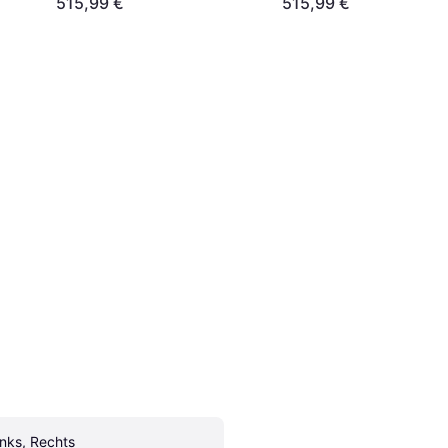
515,99 €
515,99 €
inks, Rechts