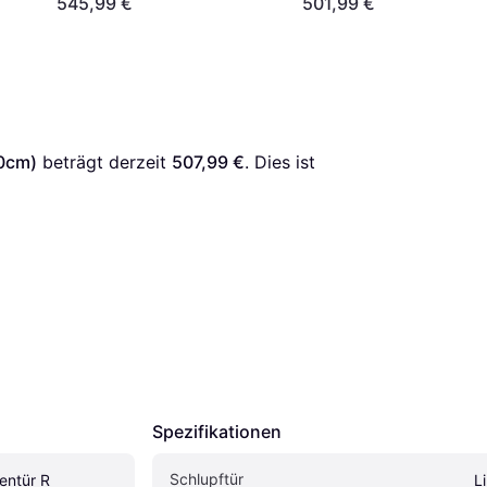
545,99 €
501,99 €
00cm)
 beträgt derzeit 
507,99 €
. Dies ist 
Spezifikationen
Schlupftür
ntür R 
L