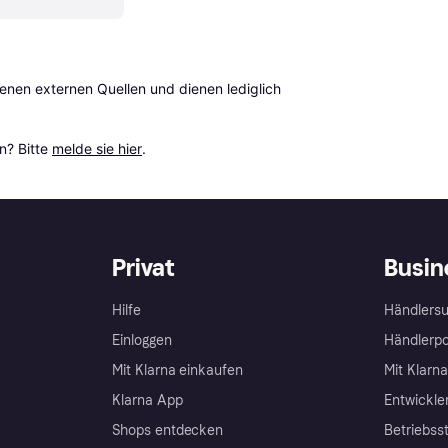
en externen Quellen und dienen lediglich 
? Bitte 
melde sie hier
.
Privat
Busin
Hilfe
Händlersu
Einloggen
Händlerpo
Mit Klarna einkaufen
Mit Klarn
Klarna App
Entwickle
Shops entdecken
Betriebss