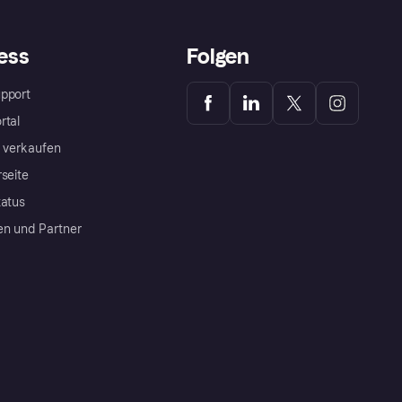
ess
Folgen
pport
rtal
a verkaufen
rseite
tatus
en und Partner