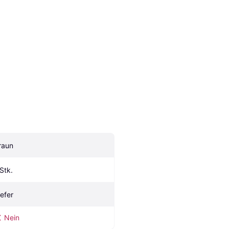
raun
 Stk.
iefer
Nein