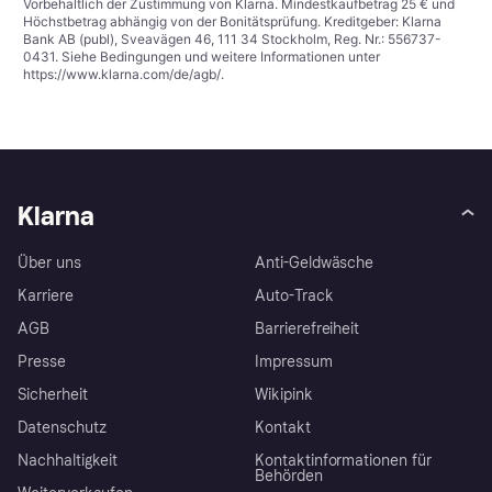
Vorbehaltlich der Zustimmung von Klarna. Mindestkaufbetrag 25 € und
Höchstbetrag abhängig von der Bonitätsprüfung. Kreditgeber: Klarna
Bank AB (publ), Sveavägen 46, 111 34 Stockholm, Reg. Nr.: 556737-
0431. Siehe Bedingungen und weitere Informationen unter
https://www.klarna.com/de/agb/
.
Klarna
Über uns
Anti-Geldwäsche
Karriere
Auto-Track
AGB
Barrierefreiheit
Presse
Impressum
Sicherheit
Wikipink
Datenschutz
Kontakt
Nachhaltigkeit
Kontaktinformationen für
Behörden