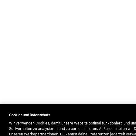
Cookies und Datenschutz
Wir verwenden Cookies, damit unsere Website optimal funktioniert, und um
Surfverhalten zu analysieren und zu personalisieren. Außerdem teilen wir 
unseren Werbepartner:innen. Du kannst deine Präferenzen jederzeit verwa