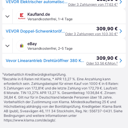
VEVOR Elektrischer automatischer Türöffner, 380 kg Tragkraft, Einzelschwingtüröffner, 5,5 m Länge, 16 mm/s Geschwindigkeit, 80 W, mit Fernbedienung, Türantrieb für Garage schließt Kettenglied
Oder 3 Zahlungen von 77,63 €
¹
Kaufland.de
Versandkostenfrei
,
1–4 Tage
309,90 €
VEVOR Doppel-Schwenktoröffner Garagentorantrieb 380 kg Tragkraft 5,5 m Länge
Oder 3 Zahlungen von 103,30 €
¹
eBay
Versandkostenfrei
,
2–5 Tage
309,90 €
Vevor Linearantrieb Drehtüröffner 380 Kg Mit Fernbedienung 5,5 M Länge
Oder 53,56 €/Mon.
²
¹
Vorbehaltlich Kreditwürdigkeitsprüfung.
²
Bezahle in 6 Raten mit Klarna, * APR 13,27 %. Eine Anzahlung kann
erforderlich sein. Zahlungsbeispiel für einen Kauf von 1000 € in 6 Raten:
5 Zahlungen von 172,81€ und die letzte Zahlung von 172,79 €. Laufzeit:
6 Monate. TIN 13,27% APR 13,27 %. Gesamtbetrag: 1036,84 €. Zinsen:
36,84 €. Gilt nur für in Deutschland lebende Personen über 18 Jahre.
Vorbehaltlich der Zustimmung von Klarna. Mindestkaufbetrag 25 € und
Höchstbetrag abhängig von der Bonitätsprüfung. Kreditgeber: Klarna Bank
AB (publ), Sveavägen 46, 111 34 Stockholm, Reg. Nr.: 556737-0431. Siehe
Bedingungen und weitere Informationen unter
https://www.klarna.com/de/agb/
.