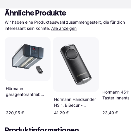
Ähnliche Produkte
Wir haben eine Produktauswahl zusammengestellt, die für dich 
interessant sein könnte.
Alle anzeigen
Hörmann
Hörmann 4511
garagentorantrieb
Taster Innenta
Hörmann Handsender
supramatic p 4
IT3b-1, weiß
HS 1, BiSecur -
bisecur ohne schiene
schwarz
320,95 €
41,29 €
23,49 €
Produktinformationen