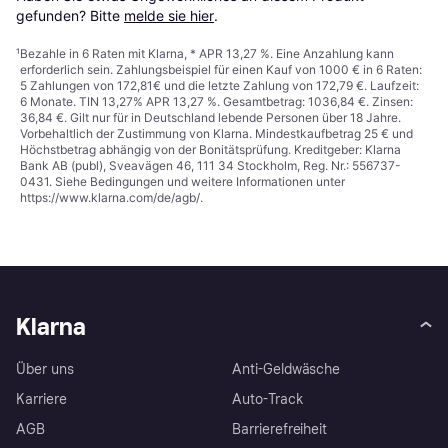
gefunden? Bitte 
melde sie hier
.
¹
Bezahle in 6 Raten mit Klarna, * APR 13,27 %. Eine Anzahlung kann
erforderlich sein. Zahlungsbeispiel für einen Kauf von 1000 € in 6 Raten:
5 Zahlungen von 172,81€ und die letzte Zahlung von 172,79 €. Laufzeit:
6 Monate. TIN 13,27% APR 13,27 %. Gesamtbetrag: 1036,84 €. Zinsen:
36,84 €. Gilt nur für in Deutschland lebende Personen über 18 Jahre.
Vorbehaltlich der Zustimmung von Klarna. Mindestkaufbetrag 25 € und
Höchstbetrag abhängig von der Bonitätsprüfung. Kreditgeber: Klarna
Bank AB (publ), Sveavägen 46, 111 34 Stockholm, Reg. Nr.: 556737-
0431. Siehe Bedingungen und weitere Informationen unter
https://www.klarna.com/de/agb/
.
Klarna
Über uns
Anti-Geldwäsche
Karriere
Auto-Track
AGB
Barrierefreiheit