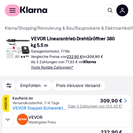
Für Shopper
Für Händler
Klarna
/
Shopping
/
Renovierung & Bau
/
Bauprodukte & Elektroartikel
/
VEVOR Linearantrieb Drehtüröffner 380 
kg 5.5 m
Garagentormotor, 1118x
Vergleiche Preise von
232,90 €
bis
309,90 €
Ab 3 Zahlungen von 77,63 € mit
Teste flexible Zahlungen*
Empfohlen
Preis inklusive Versand
Kaufland.de
ANZEIGE
309,90 €
Versandkostenfrei
,
1–4 Tage
Oder 3 Zahlungen von 103,30 €
¹
VEVOR Doppel-Schwenktoröffner Garagentorantrieb 380 kg Tragkraft 5,5 m Länge
VEVOR
Niedrigster Preis
232,90 €