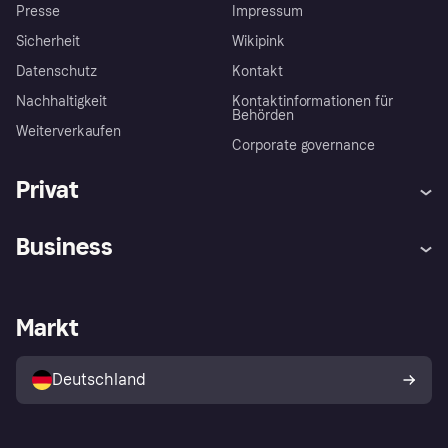
Presse
Impressum
Sicherheit
Wikipink
Datenschutz
Kontakt
Nachhaltigkeit
Kontaktinformationen für
Behörden
Weiterverkaufen
Corporate governance
Privat
Hilfe
Beschwerden
Business
Einloggen
Sicher shoppen mit Klarna
Händlersupport
Entwicklerseite
Mit Klarna einkaufen
Festgeld
Händlerportal
Betriebsstatus
Markt
Klarna App
Datenschutzeinstellungen
Mit Klarna verkaufen
Plattformen und Partner
Shops entdecken
Dein Widerrufsrecht
Deutschland
Käuferschutzrichtlinie