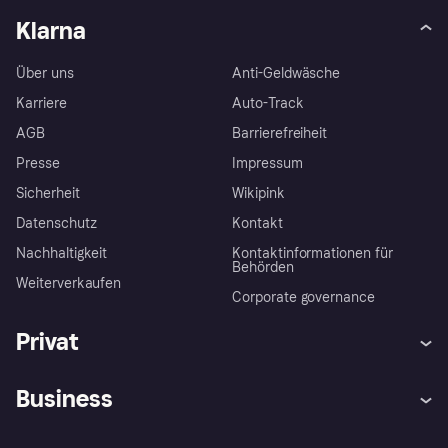
Klarna
Über uns
Anti-Geldwäsche
Karriere
Auto-Track
AGB
Barrierefreiheit
Presse
Impressum
Sicherheit
Wikipink
Datenschutz
Kontakt
Nachhaltigkeit
Kontaktinformationen für
Behörden
Weiterverkaufen
Corporate governance
Privat
Hilfe
Beschwerden
Business
Einloggen
Sicher shoppen mit Klarna
Händlersupport
Entwicklerseite
Mit Klarna einkaufen
Festgeld