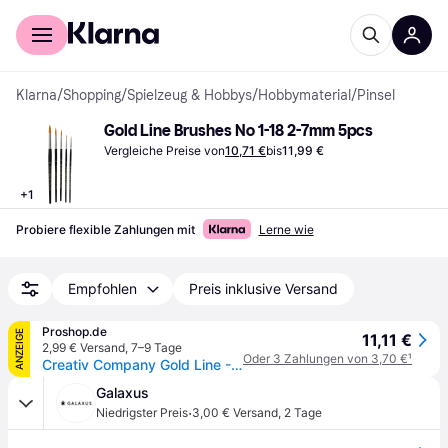
Für Shopper
Für Händler
Klarna
/
Shopping
/
Spielzeug & Hobbys
/
Hobbymaterial
/
Pinsel
Gold Line Brushes No 1-18 2-7mm 5pcs
Vergleiche Preise von
10,71 €
bis
11,99 €
+
1
Probiere flexible Zahlungen mit
Lerne wie
Empfohlen
Preis inklusive Versand
Proshop.de
ANZEIGE
11,11 €
2,99 € Versand
,
7–9 Tage
Oder 3 Zahlungen von 3,70 €
¹
Creativ Company Gold Line - Brushes (No. 1 + 18)
Galaxus
·
Niedrigster Preis
3,00 € Versand
,
2 Tage