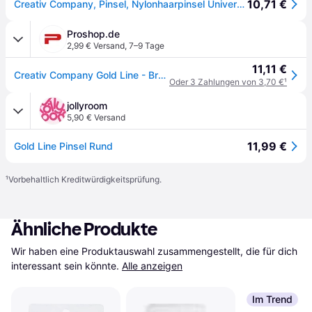
10,71 €
Creativ Company, Pinsel, Nylonhaarpinsel Universal 5 Stück (1mm)
Proshop.de
2,99 € Versand
,
7–9 Tage
11,11 €
Creativ Company Gold Line - Brushes (No. 1 + 18)
Oder 3 Zahlungen von 3,70 €
¹
jollyroom
5,90 € Versand
11,99 €
Gold Line Pinsel Rund
¹
Vorbehaltlich Kreditwürdigkeitsprüfung.
Ähnliche Produkte
Wir haben eine Produktauswahl zusammengestellt, die für dich 
interessant sein könnte.
Alle anzeigen
Im Trend