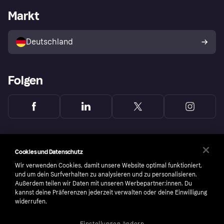
Händlerportal
Betriebsstatus
Markt
Klarna App
Datenschutzeinstellungen
Mit Klarna verkaufen
Plattformen und Partner
Shops entdecken
Dein Widerrufsrecht
Deutschland
Käuferschutzrichtlinie
Folgen
Cookies und Datenschutz
Wir verwenden Cookies, damit unsere Website optimal funktioniert,
und um dein Surfverhalten zu analysieren und zu personalisieren.
Außerdem teilen wir Daten mit unseren Werbepartner:innen. Du
kannst deine Präferenzen jederzeit verwalten oder deine Einwilligung
widerrufen.