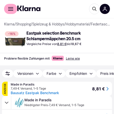
Für Shopper
Für Händler
Klarna
/
Shopping
/
Spielzeug & Hobbys
/
Hobbymaterial
/
Federtaschen
Eastpak selection Benchmark 
-16%
Schlampermäppchen 20.5 cm
Vergleiche Preise von
8,81 €
bis
18,67 €
Probiere flexible Zahlungen mit
Lerne wie
Versionen
Farbe
Empfohlen
Preis in
Made in Paradis
ANZEIGE
8,81 €
7,49 € Versand
,
1–5 Tage
Bausatz Eastpak Benchmark
Made in Paradis
·
Niedrigster Preis
7,49 € Versand
,
1–5 Tage