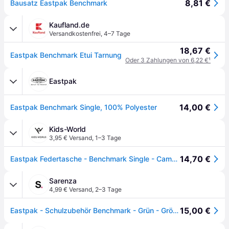
8,81 €
Bausatz Eastpak Benchmark
Kaufland.de
Versandkostenfrei
,
4–7 Tage
18,67 €
Eastpak Benchmark Etui Tarnung
Oder 3 Zahlungen von 6,22 €
¹
Eastpak
14,00 €
Eastpak Benchmark Single, 100% Polyester
Kids-World
3,95 € Versand
,
1–3 Tage
14,70 €
Eastpak Federtasche - Benchmark Single - Camo - Eastpak - One Size - Federmäppchen
Sarenza
4,99 € Versand
,
2–3 Tage
15,00 €
Eastpak - Schulzubehör Benchmark - Grün - Größe T.U