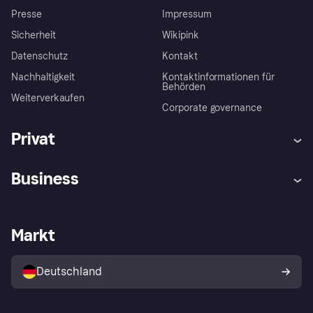
Presse
Impressum
Sicherheit
Wikipink
Datenschutz
Kontakt
Nachhaltigkeit
Kontaktinformationen für
Behörden
Weiterverkaufen
Corporate governance
Privat
Hilfe
Beschwerden
Business
Einloggen
Sicher shoppen mit Klarna
Händlersupport
Entwicklerseite
Mit Klarna einkaufen
Festgeld
Händlerportal
Betriebsstatus
Markt
Klarna App
Datenschutzeinstellungen
Mit Klarna verkaufen
Plattformen und Partner
Shops entdecken
Dein Widerrufsrecht
Deutschland
Käuferschutzrichtlinie