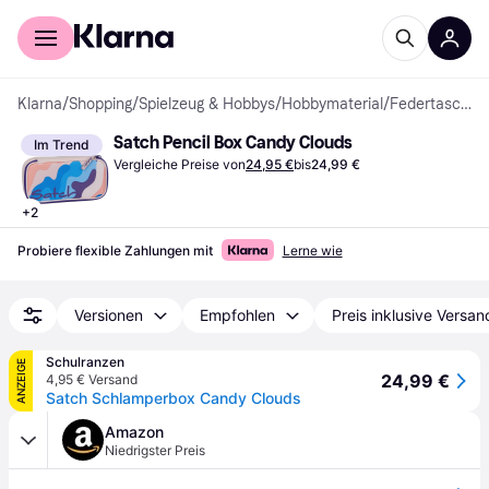
Für Shopper
Für Händler
Klarna
/
Shopping
/
Spielzeug & Hobbys
/
Hobbymaterial
/
Federtaschen
Satch Pencil Box Candy Clouds
Im Trend
Vergleiche Preise von
24,95 €
bis
24,99 €
+
2
Probiere flexible Zahlungen mit
Lerne wie
Versionen
Empfohlen
Preis inklusive Versan
Schulranzen
ANZEIGE
24,99 €
4,95 € Versand
Satch Schlamperbox Candy Clouds
Amazon
Niedrigster Preis