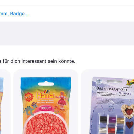
VEVOR Buttonmaschine Knopfmachermaschine 32 mm, Badge Punch Press 500 Stk. Blechdeckel, DIY Badge Press Machine Button Badge Maker für Personalisiertes Abzeichen inkl. Zauberbuch &amp; Kreisschneider
für dich interessant sein könnte.