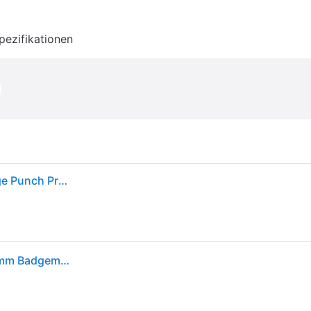
pezifikationen
VEVOR Button Maker Maschine, 25 mm (1 Zoll) Badge Punch Press Kit, Kinder DIY Geschenke Pin Maker, Herstellung Zubehör Mit 500 STK. Teile & Kreisschneider & Zauberbuch
VEVOR Buttonmaschine Knopfmachermaschine 58mm Badgemaker 500 Stk. Badge Press