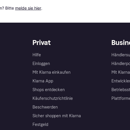
? Bitte 
melde sie hier
.
Privat
Busin
Hilfe
Händlersu
Einloggen
Händlerpo
Mit Klarna einkaufen
Mit Klarn
Klarna App
Entwickle
Shops entdecken
Betriebss
Käuferschutzrichtlinie
Plattform
Beschwerden
Sicher shoppen mit Klarna
Festgeld