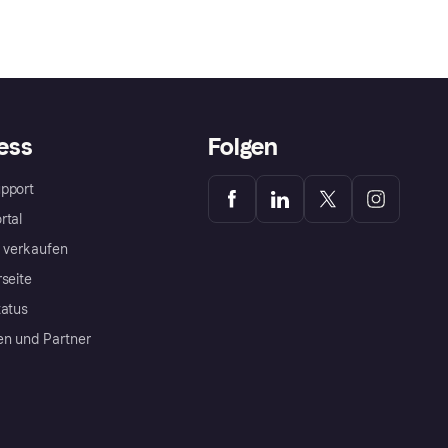
ess
Folgen
pport
rtal
a verkaufen
rseite
tatus
en und Partner