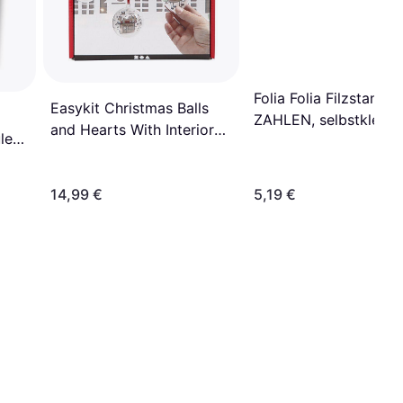
Folia Folia Filzstanztei
Easykit Christmas Balls
ZAHLEN, selbstkleben
and Hearts With Interior
len
120 Stück, farbig sort
Decoration
14,99 €
5,19 €