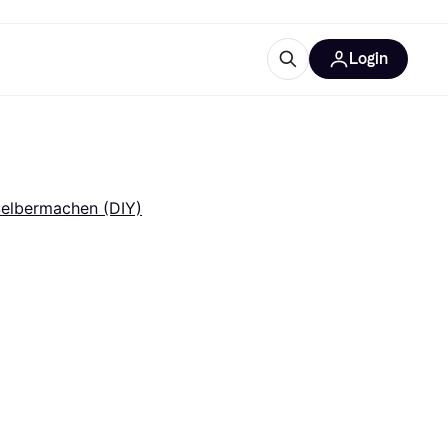
Login
Weitere Informationen
sstattung
M
Was ist Klarna?
Artikel
elbermachen (DIY)
tegorien