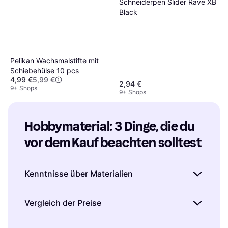
Schneiderpen Slider Rave XB
Black
Pelikan Wachsmalstifte mit
Schiebehülse 10 pcs
4,99 €
5,99 €
2,94 €
9+ Shops
9+ Shops
Hobbymaterial: 3 Dinge, die du 
vor dem Kauf beachten solltest
Kenntnisse über Materialien
Es ist wichtig, die verschiedenen Arten von
Vergleich der Preise
Hobbymaterialien zu kennen und zu
verstehen, welche am besten für dein Projekt
Nutze Klarna, um die Preise von