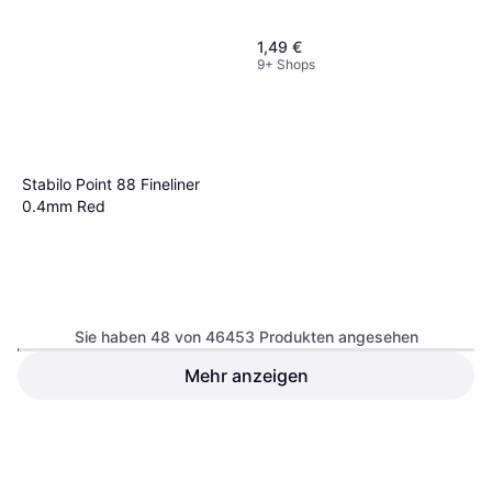
1,49 €
9+ Shops
Stabilo Point 88 Fineliner
0.4mm Red
UHU Klebestift Stic
lösungsmittelfrei 40g
2,59 €
9+ Shops
Sie haben 48 von 46453 Produkten angesehen
Mehr anzeigen
Staedtler Noris Coloured
Pencils 185 12-pack
2,45 €
0,58 €
9+ Shops
9+ Shops