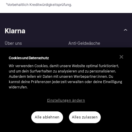
¹
Vorbehaltlich Kreditwürdigkeitsprüfung.
Klarna
Über uns
Anti-Geldwäsche
Karriere
Auto-Track
Cookies und Datenschutz
AGB
Barrierefreiheit
Wir verwenden Cookies, damit unsere Website optimal funktioniert,
Presse
Impressum
und um dein Surfverhalten zu analysieren und zu personalisieren.
Außerdem teilen wir Daten mit unseren Werbepartner:innen. Du
Sicherheit
Wikipink
kannst deine Präferenzen jederzeit verwalten oder deine Einwilligung
Datenschutz
Kontakt
widerrufen.
Nachhaltigkeit
Kontaktinformationen für
Behörden
Einstellungen ändern
Weiterverkaufen
Corporate governance
Alle ablehnen
Alles zulassen
Privat