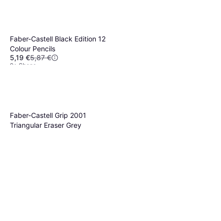
Faber-Castell Black Edition 12
Colour Pencils
5,19 €
5,87 €
9+ Shops
Stabilo Nonpermanent-
Marker OHPen universal, 4er
3,39 €
Etui
9+ Shops
Faber-Castell Grip 2001
Triangular Eraser Grey