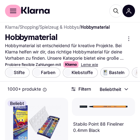
Für Shopper
Für Händler
Klarna
/
Shopping
/
Spielzeug & Hobbys
/
Hobbymaterial
Hobbymaterial
Hobbymaterial ist entscheidend für kreative Projekte. Bei 
Klarna helfen wir dir, das richtige Hobbymaterial für deine 
Vorhaben zu finden. Unsere Kategorie bietet eine große 
Auswahl, die du mit unseren praktischen Filtern durchsuchen 
Probiere flexible Zahlungen mit
Lerne wie
kannst. Egal, ob du nach Malutensilien, Bastelmaterialien oder 
Stifte
Farben
Klebstoffe
Basteln
Nähzubehör suchst, unsere Filter leiten dich schnell zum 
passenden Produkt. Du kannst nach Marke, Preis oder 
1000+ produkte
Filtern
Beliebtheit
Bewertungen filtern, um deine Auswahl zu verfeinern. So 
findest du genau das, was zu deinen kreativen Bedürfnissen 
passt. Lies die Bewertungen anderer Nutzer, um mehr über 
Beliebt
deren Erfahrungen zu erfahren und die richtige Wahl zu treffen. 
Beginne deine Suche nach dem idealen Hobbymaterial hier und 
finde die besten Materialien für deine Projekte.
Stabilo Point 88 Fineliner
Mehr über hobbymaterial »
0.4mm Black