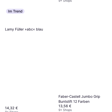
9+ Shops
Im Trend
Lamy Füller »abc« blau
Faber-Castell Jumbo Grip
Neon Colour Pencil 5pcs
7,60 €
9+ Shops
Faber-Castell Jumbo Grip
Buntstift 12 Farben
13,56 €
14,32 €
9+ Shops
9+ Shops