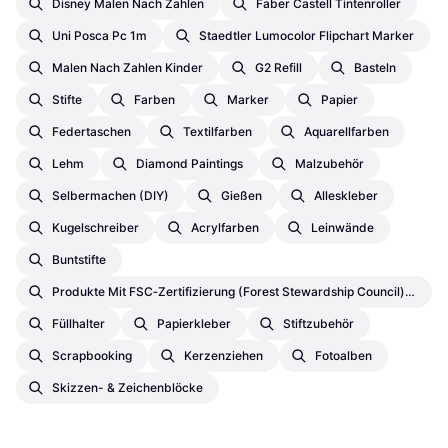
Disney Malen Nach Zahlen
Faber Castell Tintenroller
Uni Posca Pc 1m
Staedtler Lumocolor Flipchart Marker
Malen Nach Zahlen Kinder
G2 Refill
Basteln
Stifte
Farben
Marker
Papier
Federtaschen
Textilfarben
Aquarellfarben
Lehm
Diamond Paintings
Malzubehör
Selbermachen (DIY)
Gießen
Alleskleber
Kugelschreiber
Acrylfarben
Leinwände
Buntstifte
Produkte Mit FSC‑Zertifizierung (Forest Stewardship Council) – Zertifizierung Durch Dritte - Buntstifte
Füllhalter
Papierkleber
Stiftzubehör
Scrapbooking
Kerzenziehen
Fotoalben
Skizzen- & Zeichenblöcke