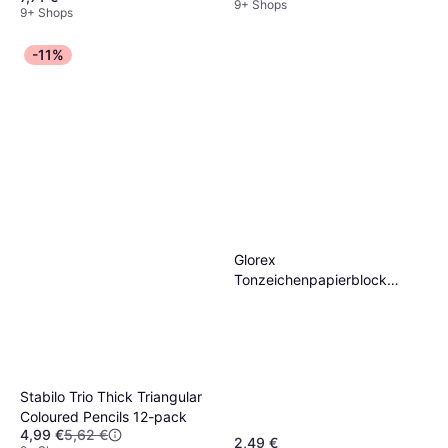
9+ Shops
9+ Shops
-11%
Glorex
Tonzeichenpapierblock
130g/m² sortiert A4, 20 Blatt
Stabilo Trio Thick Triangular
Coloured Pencils 12-pack
4,99 €
5,62 €
2,49 €