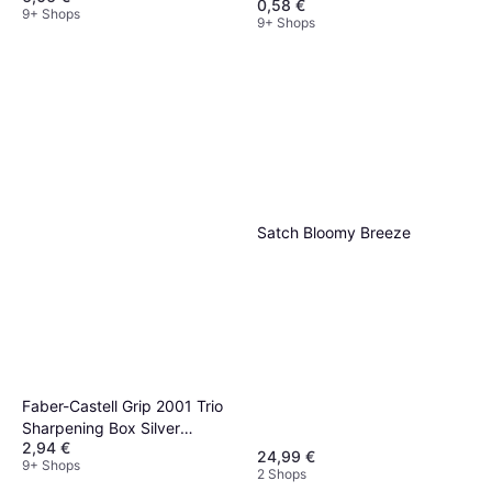
0,58 €
9+ Shops
9+ Shops
Satch Bloomy Breeze
Faber-Castell Grip 2001 Trio
Sharpening Box Silver
2,94 €
183800
24,99 €
9+ Shops
2 Shops