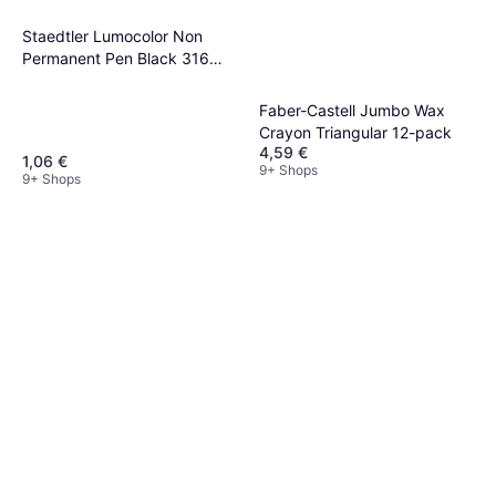
größeren Mengen, um Kosten zu sparen.
Staedtler Lumocolor Non
Permanent Pen Black 316
0.6mm
Faber-Castell Jumbo Wax
Crayon Triangular 12-pack
4,59 €
1,06 €
9+ Shops
9+ Shops